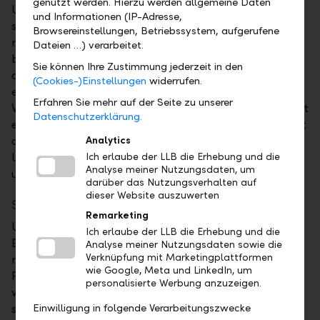
genutzt werden. Hierzu werden allgemeine Daten
Und wer den Schritt dann wirklich gehen will und
und Informationen (IP-Adresse,
seine Immobilie mit Blick auf die Umwelt
Browsereinstellungen, Betriebssystem, aufgerufene
modernisieren möchte, sieht sich oft rasch mit
Dateien …) verarbeitet.
beträchtlichen Kosten konfrontiert. Genau hier setzt
Sie können Ihre Zustimmung jederzeit in den
die neue 0%-Energiehypothek an. Sie ist mehr als nur
(Cookies-)Einstellungen
widerrufen.
ein klassisches Finanzierungsprodukt. Sie ist ein
Erfahren Sie mehr auf der Seite zu unserer
Versprechen: Wenn Sie Ihre Immobilie energieeffizient
Datenschutzerklärung.
erneuern möchten, sollen Zinsen und Gebühren nicht
der Grund sein, es aufzuschieben. Bis zu fünf Jahre
Analytics
lang und bis zu 100'000 Franken – komplett zinsfrei
Ich erlaube der LLB die Erhebung und die
Analyse meiner Nutzungsdaten, um
und ohne Gebühren.
darüber das Nutzungsverhalten auf
dieser Website auszuwerten
Sanieren mit gutem Gefühl
Remarketing
Unterstützt werden Massnahmen, die gemäss
Ich erlaube der LLB die Erhebung und die
Energieeffizienzgesetz tatsächlich etwas bewirken:
Analyse meiner Nutzungsdaten sowie die
Verknüpfung mit Marketingplattformen
moderne Heizsysteme, gedämmte Dächer und
wie Google, Meta und LinkedIn, um
Fassaden, neue Fenster sowie Solaranlagen. Alles,
personalisierte Werbung anzuzeigen.
was Energie spart und Ressourcen schont. Denn jedes
sanierte Gebäude reduziert CO₂, und jede einzelne
Einwilligung in folgende Verarbeitungszwecke