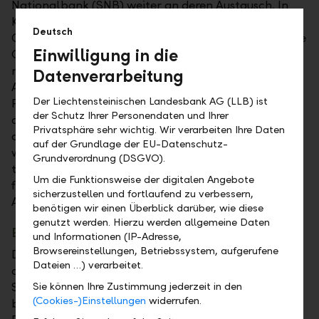
Nationalbank (SNB) weiter an deren Austausch. In
Kürze fällt der Startschuss für den
Deutsch
Gestaltungswettbewerb, bei dem zwölf ausgewählte
Einwilligung in die
Gestalterinnen und Gestalter ihre Ideen für die
nächste Generation der Banknoten einreichen. Ihre
Datenverarbeitung
Aufgabe: die perfekte Kombination aus Sicherheit,
Der Liechtensteinischen Landesbank AG (LLB) ist
Funktionalität und einem Design, das den Charakter
der Schutz Ihrer Personendaten und Ihrer
der Schweiz einfängt. Bereits im Herbst 2025 sollen
Privatsphäre sehr wichtig. Wir verarbeiten Ihre Daten
die ersten Entwürfe der Öffentlichkeit präsentiert
auf der Grundlage der EU-Datenschutz-
werden. Doch bis die neuen Scheine ihre Vorgänger
Grundverordnung (DSGVO).
tatsächlich ablösen, wird es noch dauern: Erst in den
Um die Funktionsweise der digitalen Angebote
frühen 2030er-Jahren sollen die neuen Scheine den
sicherzustellen und fortlaufend zu verbessern,
Alltag erobern.
benötigen wir einen Überblick darüber, wie diese
genutzt werden. Hierzu werden allgemeine Daten
Eine Frage der Sicherheit
und Informationen (IP-Adresse,
Browsereinstellungen, Betriebssystem, aufgerufene
Dass die aktuelle Serie so vergleichsweise früh
Dateien …) verarbeitet.
abgelöst wird, hat einen bestimmten Grund:
Sicherheit. Auch wenn bargeldloses Zahlen immer
Sie können Ihre Zustimmung jederzeit in den
(Cookies-)Einstellungen
widerrufen.
beliebter wird – viele Einwände gegen neue