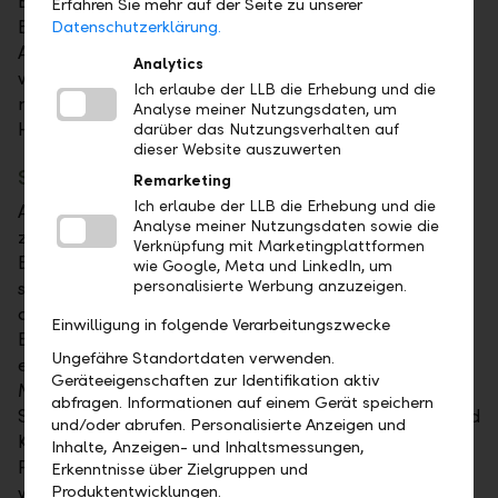
Banknoten kommen von dieser Seite – dürfen
Erfahren Sie mehr auf der Seite zu unserer
Banknoten nicht vernachlässigt werden. Die
Datenschutzerklärung.
Anforderungen an deren Sicherheit steigen mit den
Analytics
wachsenden Möglichkeiten der Betrüger. Hier
Ich erlaube der LLB die Erhebung und die
möchte die SNB proaktiv entgegenwirken.
Analyse meiner Nutzungsdaten, um
Hinzukommt, dass so ein Umtausch Zeit braucht.
darüber das Nutzungsverhalten auf
dieser Website auszuwerten
Schlüsselrolle für die Banken
Remarketing
Ich erlaube der LLB die Erhebung und die
Apropos Umtausch – hier spielen die Banken eine
Analyse meiner Nutzungsdaten sowie die
zentrale Rolle. Sie sorgen dafür, dass die neuen
Verknüpfung mit Marketingplattformen
Banknoten in Umlauf gebracht und die alten
wie Google, Meta und LinkedIn, um
sukzessive aus dem Verkehr gezogen werden. Bis
personalisierte Werbung anzuzeigen.
dahin heisst es jedoch, sich gut vorzubereiten: Um
Einwilligung in folgende Verarbeitungszwecke
Betriebsstörungen zu vermeiden, benötigen Banken
Ungefähre Standortdaten verwenden.
ein bis zwei Jahre Vorbereitungszeit. IT-Systeme und
Geräteeigenschaften zur Identifikation aktiv
Mitarbeitende müssen auf die neuen
abfragen. Informationen auf einem Gerät speichern
Sicherheitsmerkmale geschult und die Kundinnen und
und/oder abrufen. Personalisierte Anzeigen und
Kunden frühzeitig informiert werden. Ein komplexer
Inhalte, Anzeigen- und Inhaltsmessungen,
Prozess also, der sorgfältig geplant und koordiniert
Erkenntnisse über Zielgruppen und
werden muss.
Produktentwicklungen.