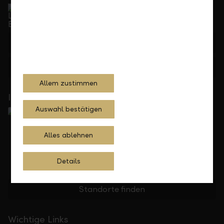
Service Direkt
Telefonisch erreichbar von Montag bis Freitag, 08.00
bis 17.30 Uhr
+423 236 88 11
Feedback
Anfrage
Allem zustimmen
In Ihrer Nähe
Auswahl bestätigen
Alles ablehnen
Details
Standorte finden
Wichtige Links