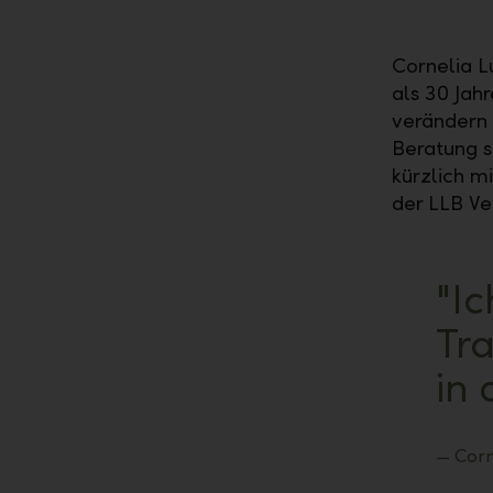
Cornelia L
als 30 Jah
verändern 
Beratung s
kürzlich 
der LLB Ve
"Ic
Tra
in
Corn