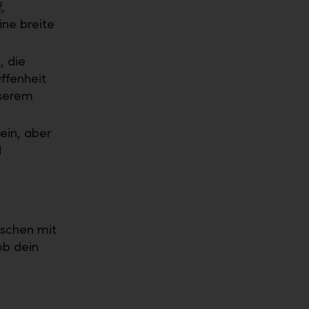
,
ine breite
, die
ffenheit
nserem
ein, aber
d
nschen mit
ob dein