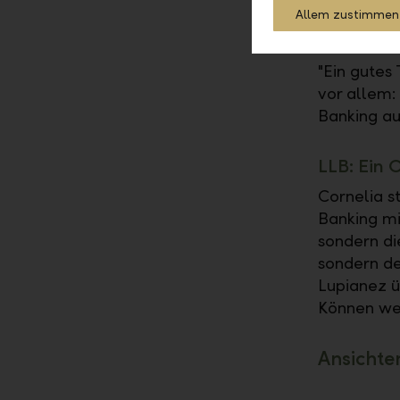
Allem zustimmen
Was ist d
"Ein gutes
vor allem:
Banking auc
LLB: Ein 
Cornelia s
Banking mit
sondern di
sondern de
Lupianez ü
Können wer
Ansichte