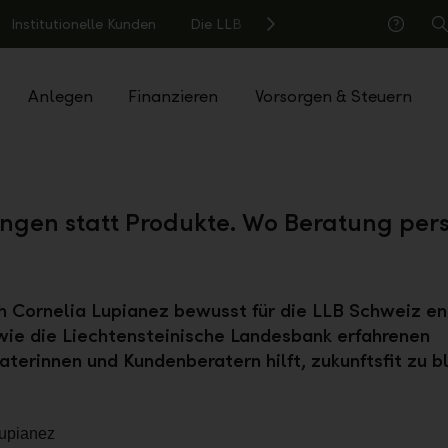
Institutionelle Kunden
Die LLB
S
Hilfe
Anlegen
Finanzieren
Vorsorgen & Steuern
ngen statt Produkte. Wo Beratung pers
 Cornelia Lupianez bewusst für die LLB Schweiz e
wie die Liechtensteinische Landesbank erfahrenen
terinnen und Kundenberatern hilft, zukunftsfit zu b