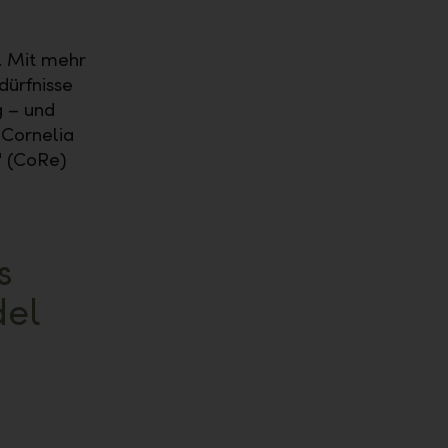
. Mit mehr
dürfnisse
g – und
 Cornelia
 (CoRe)
s
del
"