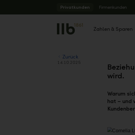
Alerts.Headline
Privatkunden
Firmenkunden
Zahlen & Sparen
Zurück
14.10.2025
Beziehu
wird.
Warum sich
hat – und 
Kundenbera