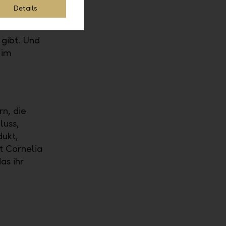
Details
 gibt. Und
 im
rn, die
luss,
dukt,
t Cornelia
as ihr