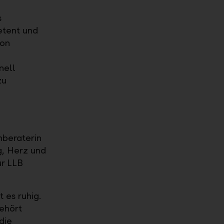
s
etent und
von
nell
zu
nberaterin
g, Herz und
ur LLB
 es ruhig.
gehört
die