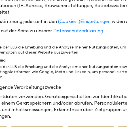
tionen (IP-Adresse, Browsereinstellungen, Betriebssyste
itet.
iert dich am meisten an deinem Beruf?
ustimmung jederzeit in den
(Cookies-)Einstellungen
widerr
Menschen ein Stück auf ihrem Weg begleiten kann, 
 Familien. Wenn aus einem ersten Gespräch eine lang
auf der Seite zu unserer
Datenschutzerklärung.
entsteht, dann habe ich alles richtig gemacht."
be der LLB die Erhebung und die Analyse meiner Nutzungsdaten, um
erhalten auf dieser Website auszuwerten
st du Familie und Job unter einen Hut?
ing
te aktuell 90 Prozent. Mein Mann und ich teilen uns d
be der LLB die Erhebung und die Analyse meiner Nutzungsdaten sow
ung für unsere zwei Töchter. Klar braucht das viel Or
tingplattformen wie Google, Meta und LinkedIn, um personalisiert
achen das gemeinsam. Es funktioniert, weil mir die 
n.
mmt: mit grossem Vertrauen und viel Flexibilität."
olgende Verarbeitungszwecke
tdaten verwenden. Geräteeigenschaften zur Identifikatio
ht es heute, um im Banking erfolgreich zu sein
 einem Gerät speichern und/oder abrufen. Personalisiert
- und Inhaltsmessungen, Erkenntnisse über Zielgruppen u
dich immer wieder in die Kundinnen und Kunden hine
ngen.
 ändern sich und das Umfeld auch. Aber wenn du ehrlic
h und bereit zuzuhören, dann machst du den Unterschi