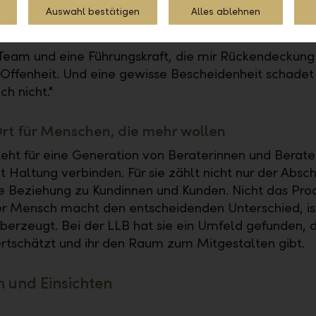
Auswahl bestätigen
Alles ablehnen
ir im Job besonders wichtig?
 Team und eine Führungskraft, die mir Rückendeckung
 Offenheit. Und eine gewisse Bescheidenheit schadet
h nicht."
Ort für Menschen, die mehr wollen
teht für eine Generation von Beraterinnen und Berate
 Haltung verbinden. Für sie zählt nicht nur der Absch
e Beziehung zu Kundinnen und Kunden. Nicht das Pro
r Mensch macht den entscheidenden Unterschied, is
berzeugt. Bei der LLB hat sie ein Umfeld gefunden, d
tschätzt und ihr den Raum zum Mitgestalten gibt.
n und Einsichten