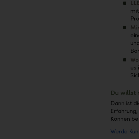
LLB
mit
Pro
Mir
ein
und
Ban
Wo
es 
Sic
Du willst
Dann ist di
Erfahrung,
Können bei 
Werde Kund