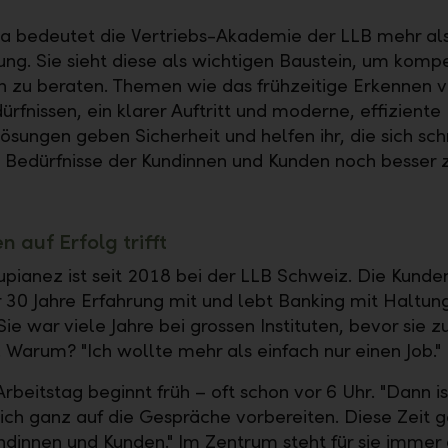
ia bedeutet die Vertriebs-Akademie der LLB mehr al
ung. Sie sieht diese als wichtigen Baustein, um komp
 zu beraten. Themen wie das frühzeitige Erkennen 
rfnissen, ein klarer Auftritt und moderne, effiziente
ösungen geben Sicherheit und helfen ihr, die sich sch
Bedürfnisse der Kundinnen und Kunden noch besser 
 auf Erfolg trifft
upianez ist seit 2018 bei der LLB Schweiz. Die Kunde
r 30 Jahre Erfahrung mit und lebt Banking mit Haltun
ie war viele Jahre bei grossen Instituten, bevor sie z
 Warum? "Ich wollte mehr als einfach nur einen Job."
rbeitstag beginnt früh – oft schon vor 6 Uhr. "Dann ist
ich ganz auf die Gespräche vorbereiten. Diese Zeit 
dinnen und Kunden." Im Zentrum steht für sie immer 