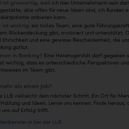
 ist grossartig, weil
ich hier Unternehmerin sein darf
gestalte, alle offen für neue Ideen sind, ich Kunden e
duktpalette anbieten kann.
 ist wichtig
: ein tolles Team, eine gute Führungskraft
em Rückendeckung gibt, motiviert und unterstützt, O
 Ehrlichkeit und eine gewisse Bescheidenheit, die u
king guttut.
men in Banking?
Eine Heterogenität darf gegeben s
ist wichtig, dass es unterschiedliche Perspektiven un
htweisen im Team gibt.
 mehr als einen Job?
e LLB vielleicht dein nächster Schritt. Ein Ort für Me
 Haltung und Ideen. Lerne uns kennen. Finde heraus, 
uns auf Erfolg trifft.
enberater:in bei der LLB