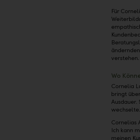
Für Cornel
Weiterbild
empathisch
Kundenbedü
Beratungsl
ändernden 
verstehen.
Wo Können
Cornelia L
bringt übe
Ausdauer. S
wechselte.
Cornelias A
Ich kann m
meinen Kun