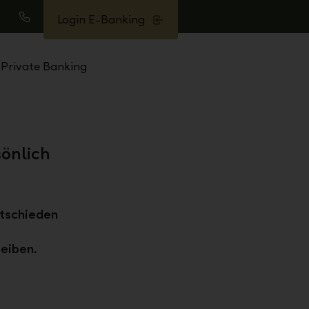
Login E-Banking
uche
Anrufen
Private Banking
önlich
ntschieden
leiben.