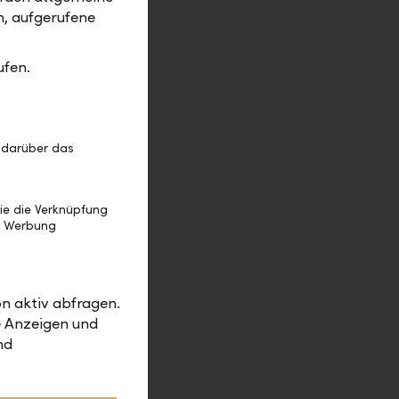
m, aufgerufene
ufen.
manchmal
fristige
 darüber das
ie
ie die Verknüpfung
ganisation,
e Werbung
LLB
n aktiv abfragen.
?
e Anzeigen und
nd
indenken.
h bist,
ed."