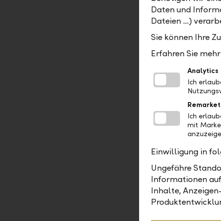
Daten und Informa
Dateien …) verarbe
Was motiv
Sie können Ihre Z
"Dass ich 
auch ganze
Erfahren Sie mehr 
Beziehung 
Analytics
Ich erlau
Nutzungsv
Wie bring
Remarket
"Ich arbei
Ich erlau
Verantwort
mit Marke
aber wir m
anzuzeige
entgegenko
Einwilligung in f
Ungefähre Standor
Was brauc
Informationen auf
Inhalte, Anzeigen
"Du musst 
Produktentwicklu
Ihre Ziele
verlässlic