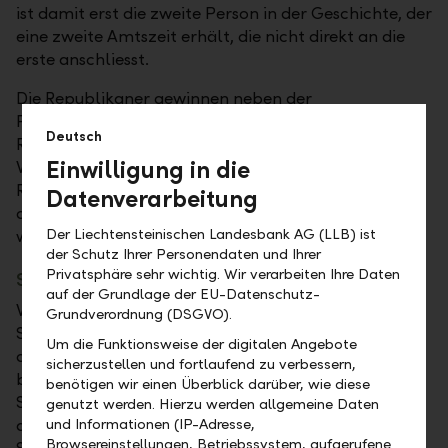
ist damit erst die zweite Person in der Geschichte, der
eine zweite Amtszeit erhält, die nicht direkt an die
erste anschliesst.
Die Republikaner gewinnen neben der
Präsidentschaft auch den Senat. Das Rennen um das
Deutsch
Repräsentantenhaus ist noch offen, aber die
Einwilligung in die
Wahrscheinlichkeit, dass sie auch die Mehrheit im
Repräsentantenhaus erlangen werden, ist angesichts
Datenverarbeitung
des guten Abschneidens der Partei in diesen Wahlen
Der Liechtensteinischen Landesbank AG (LLB) ist
wahrscheinlich.
der Schutz Ihrer Personendaten und Ihrer
Privatsphäre sehr wichtig. Wir verarbeiten Ihre Daten
Steuersenkungen und Zölle
auf der Grundlage der EU-Datenschutz-
Wenn das passiert, wird es in erster Linie zu
Grundverordnung (DSGVO).
Steuersenkungen kommen. Deren Auswirkungen auf
Um die Funktionsweise der digitalen Angebote
die Wirtschaft würden vermutlich überschaubar
sicherzustellen und fortlaufend zu verbessern,
bleiben. Allerdings würden sie die
benötigen wir einen Überblick darüber, wie diese
Staatsverschuldung belasten. Diese ist jetzt schon
genutzt werden. Hierzu werden allgemeine Daten
auf einem ungünstigen Pfad und würde aufgrund der
und Informationen (IP-Adresse,
Browsereinstellungen, Betriebssystem, aufgerufene