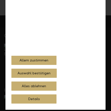
Gerne für Sie da
Service Direkt
Telefonisch erreichbar von Montag bis Freitag, 08.00
bis 17.30 Uhr
Allem zustimmen
+423 236 88 11
Auswahl bestätigen
Feedback
Anfrage
Alles ablehnen
In Ihrer Nähe
Details