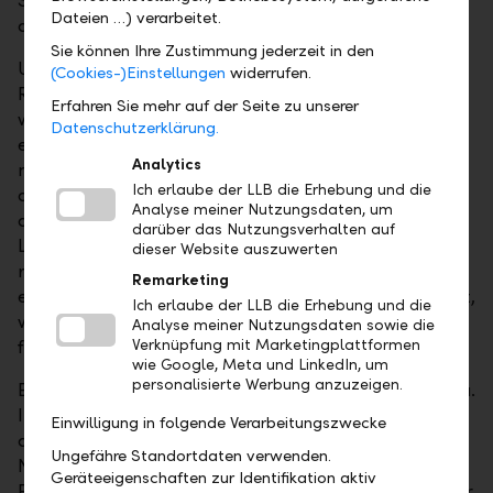
Steuersenkungen in den nächsten Jahren rascher
Dateien …) verarbeitet.
ansteigen.
Sie können Ihre Zustimmung jederzeit in den
Unabhängig davon, welche Partei das
(Cookies-)Einstellungen
widerrufen.
Repräsentantenhaus gewinnt, wird Trump
Erfahren Sie mehr auf der Seite zu unserer
wahrscheinlich Handelszölle auf alle Importe
Datenschutzerklärung.
einführen. Die genauen Auswirkungen hängen von
Analytics
mehreren Faktoren ab, aber in der Tendenz dürften
Ich erlaube der LLB die Erhebung und die
die Zölle das Wirtschaftswachstum in den USA
Analyse meiner Nutzungsdaten, um
dämpfen und die Inflation anheizen. Da andere
darüber das Nutzungsverhalten auf
Länder vermutlich mit Zöllen auf US-Produkte
dieser Website auszuwerten
reagieren werden, werden neue Handelskriege
Remarketing
entstehen. Für Europa, das auf Handel angewiesen ist,
Ich erlaube der LLB die Erhebung und die
wären solche Entwicklungen belastend – vor allem
Analyse meiner Nutzungsdaten sowie die
für gewisse Sektoren.
Verknüpfung mit Marketingplattformen
wie Google, Meta und LinkedIn, um
personalisierte Werbung anzuzeigen.
Es wäre aber nicht die einzige Konsequenz für Europa.
In Sicherheitsfragen ist Europa stark von den USA
Einwilligung in folgende Verarbeitungszwecke
abhängig. Trumps Äusserungen zur Ukraine und der
Ungefähre Standortdaten verwenden.
Nato lassen erkennen, dass die USA unter einem
Geräteeigenschaften zur Identifikation aktiv
Präsidenten Trump zu einem unzuverlässigen Partner