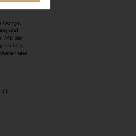
em Gange.
ung und
. Mit der
gerecht zu
cheren und
8 11