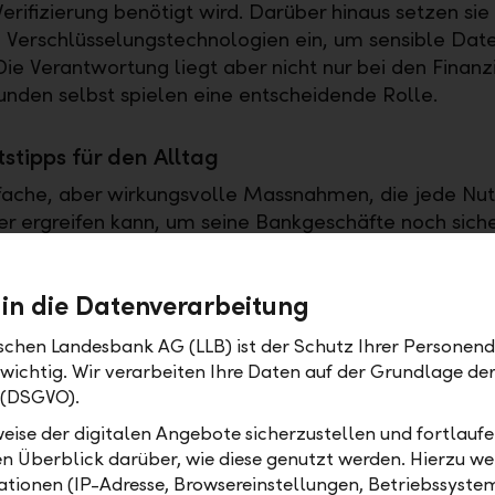
erifizierung benötigt wird. Darüber hinaus setzen sie
Verschlüsselungstechnologien ein, um sensible Dat
ie Verantwortung liegt aber nicht nur bei den Finanzi
unden selbst spielen eine entscheidende Rolle.
tstipps für den Alltag
nfache, aber wirkungsvolle Massnahmen, die jede Nut
er ergreifen kann, um seine Bankgeschäfte noch siche
egelmässige Updates der Banking App und des
stems schliessen Sicherheitslücken, die Cyberkrimine
 in die Datenverarbeitung
könnten. Ebenso wichtig ist die Wahl starker Passwör
e WLAN-Netze hingegen sollten für den Zugriff auf se
ischen Landesbank AG (LLB) ist der Schutz Ihrer Personend
gemieden werden, da sie ein beliebtes Ziel von Hack
 wichtig. Wir verarbeiten Ihre Daten auf der Grundlage d
 (DSGVO).
 LLB Banking App
eise der digitalen Angebote sicherzustellen und fortlaufe
chsenden Ansprüchen ihrer Kundinnen und Kunden g
en Überblick darüber, wie diese genutzt werden. Hierzu w
tionen (IP-Adresse, Browsereinstellungen, Betriebssyste
ht die LLB einen Schritt weiter und präsentiert die 