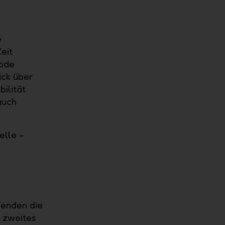
e
eit
Code
ick über
ilität
auch
elle -
wenden die
 zweites