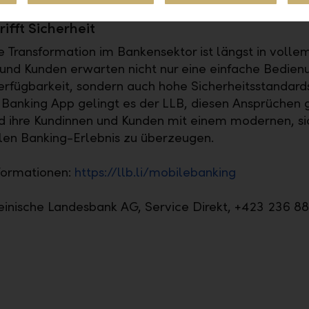
ifft Sicherheit
le Transformation im Bankensektor ist längst in voll
und Kunden erwarten nicht nur eine einfache Bedien
erfügbarkeit, sondern auch hohe Sicherheitsstandards
Banking App gelingt es der LLB, diesen Ansprüchen 
 ihre Kundinnen und Kunden mit einem modernen, si
en Banking-Erlebnis zu überzeugen.
formationen:
https://llb.li/mobilebanking
einische Landesbank AG, Service Direkt, +423 236 8