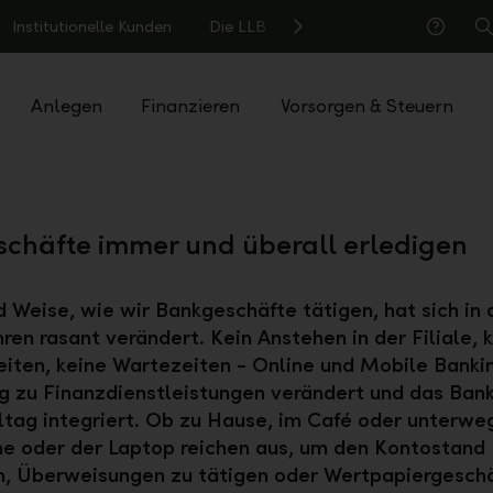
Institutionelle Kunden
Die LLB
S
Hilfe
Anlegen
Finanzieren
Vorsorgen & Steuern
chäfte immer und überall erledigen
d Weise, wie wir Bankgeschäfte tätigen, hat sich in 
hren rasant verändert. Kein Anstehen in der Filiale, 
iten, keine Wartezeiten - Online und Mobile Banki
 zu Finanzdienstleistungen verändert und das Bank
ltag integriert. Ob zu Hause, im Café oder unterwe
e oder der Laptop reichen aus, um den Kontostand
n, Überweisungen zu tätigen oder Wertpapiergesch