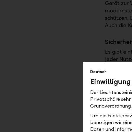
Gerät zur V
modernste 
schützen. D
Auch die K
Sicherhei
Es gibt ei
jeder Nutz
machen. R
Deutsch
Betriebssy
Einwilligung
ausnutzen 
Öffentlich
Der Liechtenstein
Bankdaten 
Privatsphäre sehr
Grundverordnung
Die neue
Um die Funktionsw
Um den wa
benötigen wir ein
Daten und Informa
werden, ge