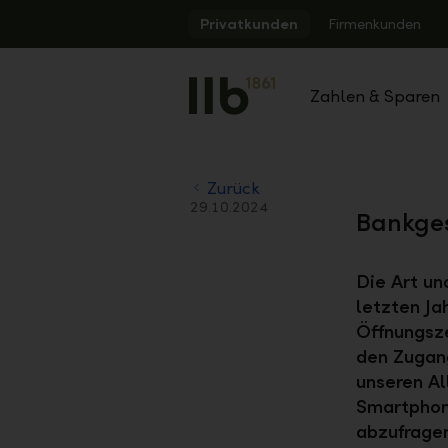
Alerts.Headline
Privatkunden
Firmenkunden
Zahlen & Sparen
Zurück
29.10.2024
Bankges
Die Art un
letzten Ja
Öffnungsze
den Zugang
unseren Al
Smartphon
abzufrage