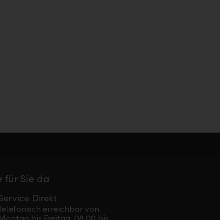
 für Sie da
Service Direkt
Telefonisch erreichbar von
Montag bis Freitag, 08.00 bis