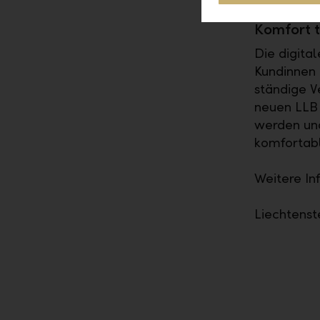
Komfort tr
Die digita
Kundinnen 
ständige V
neuen LLB 
werden und
komfortabl
Weitere In
Liechtenst