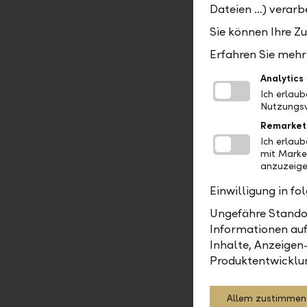
Dateien …) verarbe
Banking Ap
App und de
Sie können Ihre Z
Bankgeschä
Erfahren Sie mehr 
Einen beso
Analytics
dem Autori
Ich erlau
bestätigt 
Nutzungsv
erweiterte
Remarket
Vermögensa
Ich erlau
"Saldoausg
mit Marke
Kundinnen 
anzuzeige
Einwilligung in f
Mehr Fun
Ungefähre Standor
Neben der 
Informationen auf
Sicherheit
Inhalte, Anzeigen
Produktentwicklu
Kunden min
nutzen zu 
Mass an Si
Allem zustimmen