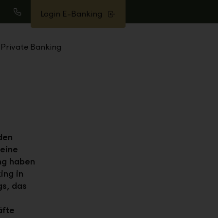
Login E-Banking
uche
Anrufen
Private Banking
den
keine
ng haben
ing in
gs, das
äfte