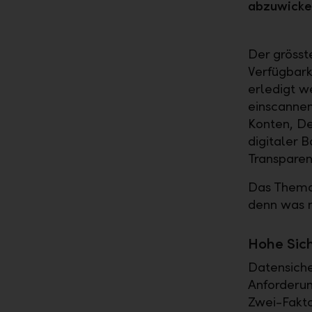
abzuwickel
Der grösst
Verfügbark
erledigt 
einscannen
Konten, De
digitaler 
Transparen
Das Thema 
denn was n
Hohe Sich
Datensiche
Anforderu
Zwei-Fakto