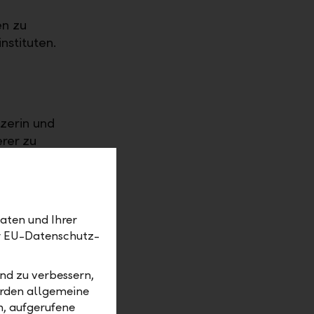
en zu
nstituten.
zerin und
rer zu
lle
ter.
nsible
aten und Ihrer
ern sind.
er EU-Datenschutz-
nd zu verbessern,
erecht zu
erden allgemeine
m, aufgerufene
neue LLB