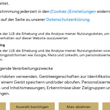
itet.
p. Sie vereint die Funktionen der bisherigen Mobile 
r photoTAN App zu einem zentralen Tool, mit dem
ustimmung jederzeit in den
(Cookies-)Einstellungen
widerr
fte noch einfacher und sicherer erledigt werden kö
auf der Seite zu unserer
Datenschutzerklärung.
nderen Mehrwert bietet das neue Push-TAN-Verfahre
sierungen direkt auf das mobile Endgerät gesendet u
be der LLB die Erhebung und die Analyse meiner Nutzungsdaten, um
werden. Mit der übersichtlichen Benutzeroberfläche 
erhalten auf dieser Website auszuwerten
n Funktionen - wie zum Beispiel den neuen Funktione
ing
nalyse oder den intelligenten Zahlungsaufträgen m
be der LLB die Erhebung und die Analyse meiner Nutzungsdaten sow
leich" - wird die App zu einem umfassenden Werkzeu
tingplattformen wie Google, Meta und LinkedIn, um personalisiert
und Kunden bequem in der Tasche haben.
n.
olgende Verarbeitungszwecke
ktionen, höhere Standards
tdaten verwenden. Geräteeigenschaften zur Identifikatio
verbesserten Benutzerfreundlichkeit hat die LLB auc
 einem Gerät speichern und/oder abrufen. Personalisiert
sstandards der App weiter erhöht. Neu müssen Kundi
- und Inhaltsmessungen, Erkenntnisse über Zielgruppen u
ngen.
destens über Android 9.0 oder iOS 15 verfügen, um 
können. Für die Nutzerinnen und Nutzer bedeutet die
cherheit bei allen digitalen Bankgeschäften.
Auswahl bestätigen
Alles ablehnen