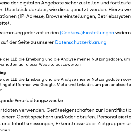
eise der digitalen Angebote sicherzustellen und fortlaufe
e Entwicklung von unten» (Base of the Pyramid) mit
en Überblick darüber, wie diese genutzt werden. Hierzu w
belpreis ausgezeichnet. Der bengalische
tionen (IP-Adresse, Browsereinstellungen, Betriebssyste
swissenschaftler wird daher oft als Begründer des
itet.
zgedankens beschrieben. Gegenwärtig profitieren we
ustimmung jederzeit in den
(Cookies-)Einstellungen
widerr
weise 150 bis 200 Millionen Menschen von Kleinst-
ten. Die zur Verfügung gestellten Mittel werden gesa
auf der Seite zu unserer
Datenschutzerklärung.
den Dollar geschätzt.
ben ergeben, dass der Zugang zu Mikrofinanzierung
be der LLB die Erhebung und die Analyse meiner Nutzungsdaten, um
erhalten auf dieser Website auszuwerten
 erhöhen, den Lebensstandard verbessern und das
ing
swachstum in diesen Gemeinschaften anregen kann.
be der LLB die Erhebung und die Analyse meiner Nutzungsdaten sow
z kann zudem dazu beitragen, denjenigen, die norm
tingplattformen wie Google, Meta und LinkedIn, um personalisiert
tionellen Bankensystemen ausgeschlossen werden, d
n.
n und anderen Finanzdienstleistungen zu ermöglichen
olgende Verarbeitungszwecke
orteil ist, dass die Performance von Mikrofinanz-Fond
tdaten verwenden. Geräteeigenschaften zur Identifikatio
klungen an Kapitalmärkten korrelieren. Die Renditen
 einem Gerät speichern und/oder abrufen. Personalisiert
z-Investoren blieben stabil – auch innerhalb hochvola
- und Inhaltsmessungen, Erkenntnisse über Zielgruppen u
ngen.