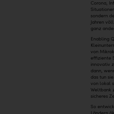
Corona, In
Situatione
sondern de
Jahren völ
ganz ander
Enabling Q
Kleinunte
von Mikrok
effiziente
innovativ 
dann, wenn
das tun si
von lokal 
Weltbank z
sicheres Z
So entwick
Ländern ök