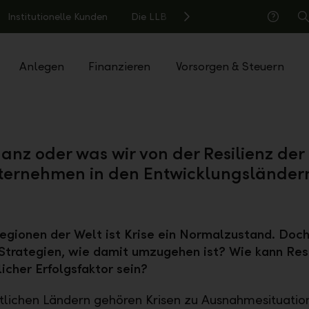
Institutionelle Kunden
Die LLB
S
Hilfe
Anlegen
Finanzieren
Vorsorgen & Steuern
nanz oder was wir von der Resilienz der
ternehmen in den Entwicklungsländer
Regionen der Welt ist Krise ein Normalzustand. Doch
 Strategien, wie damit umzugehen ist? Wie kann Resi
licher Erfolgsfaktor sein?
tlichen Ländern gehören Krisen zu Ausnahmesituatio