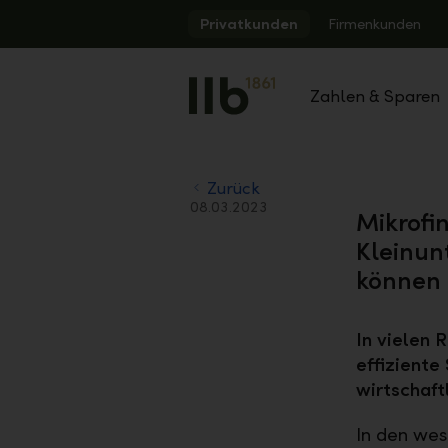
Alerts.Headline
Privatkunden
Firmenkunden
Zahlen & Sparen
Zurück
08.03.2023
Mikrofi
Kleinun
können
In vielen 
effiziente
wirtschaft
In den wes