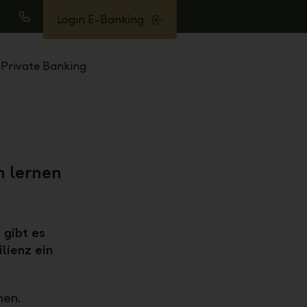
Login E-Banking
uche
Anrufen
Private Banking
n lernen
 gibt es
lienz ein
nen.