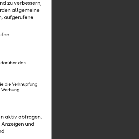
nd zu verbessern,
 dem
erden allgemeine
m, aufgerufene
ltweit
ufen.
 oder
mthaft auf
en das
 darüber das
ie die Verknüpfung
alerweise
e Werbung
en Zugang
. Ein
s nicht mit
n aktiv abfragen.
 für
e Anzeigen und
tiler
nd