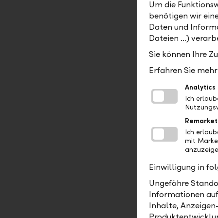
Um die Funktionsw
und sozial
benötigen wir ein
Friedensno
Daten und Informa
Wirtschaft
Dateien …) verarbe
Mikrofinan
Sie können Ihre Z
schätzungs
Kleinkredi
Erfahren Sie mehr 
70 Milliar
Analytics
Studien ha
Ich erlau
Nutzungsv
Einkommen
Remarket
Wirtschaft
Ich erlau
Mikrofinan
mit Marke
von tradi
anzuzeige
zu Kredite
Einwilligung in f
weiterer V
Ungefähre Standor
den Entwic
Informationen auf
Mikrofinan
Inhalte, Anzeigen
Lagen.
Produktentwicklu