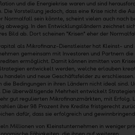
flation und die Energiekrise waren und sind herausfo
n. Die Vorstellung jedoch, dass eine Krise nicht die 
r Normalfall sein könnte, scheint vielen auch nach b
lig abwegig. In den Entwicklungsländern zeichnet sich
es Bild ab. Dort scheinen "Krisen" eher der Normalfal
apital als Mikrofinanz-Dienstleister hat Kleinst- und
rnehmen gemeinsam mit Investoren und Partnern di
rediten ermöglicht. Damit können inmitten von Krise
 Strategien entwickelt werden, welche erlauben krea
zu handeln und neue Geschäftsfelder zu erschliessen
 die Bedingungen in ihren Ländern nicht ideal sind. 
e. Die überwältigende Mehrheit entwickelt Strategien
sehr gut regulierten Mikrofinanzmärkten, mit Erfolg. 
ahlen über 98 Prozent ihre Kredite fristgerecht zurüc
eichen dafür, dass sie erfolgreich und gewinnbringend
eln Millionen von Kleinstunternehmen in weniger pri
onomische Fähigkeiten, die ihnen auf weiteren