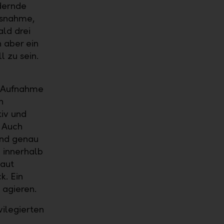
rdernde
Ausnahme,
ald drei
 aber ein
l zu sein.
e Aufnahme
n
tiv und
. Auch
Und genau
 innerhalb
Laut
k. Ein
 agieren.
vilegierten