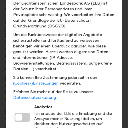
Stolpersteine im fortgeschrittenen Alter. Guter Rat
Der Liechtensteinischen Landesbank AG (LLB) ist
muss nicht teuer sein, um diese Hindernisse zu
der Schutz Ihrer Personendaten und Ihrer
Privatsphäre sehr wichtig. Wir verarbeiten Ihre Daten
umgehen. Wer solche Kriterien von Anfang an
auf der Grundlage der EU-Datenschutz-
bauseitig berücksichtigt, profitiert schon in jungen
Grundverordnung (DSGVO).
Jahren und auch als Familie davon.
Um die Funktionsweise der digitalen Angebote
Zur Finanzierung Ihres Wohntraums haben Sie mit
sicherzustellen und fortlaufend zu verbessern,
der LLB den Profi an Ihrer Seite. Für visionäres,
benötigen wir einen Überblick darüber, wie diese
nachhaltiges Bauen, das auch im dritten
genutzt werden. Hierzu werden allgemeine Daten
Lebensabschnitt oder für Personen mit
und Informationen (IP-Adresse,
eingeschränkter Mobilität passt, ist es ratsam,
Browsereinstellungen, Betriebssystem, aufgerufene
weitere erfahrene Experten einzubinden.
Dateien …) verarbeitet.
Sie können Ihre Zustimmung jederzeit in den
Eine umfassende LLB-Kompass-Beratung geht auf all
(Cookies-)Einstellungen
widerrufen.
diese Aspekte im Detail ein. Bei Bedarf werden
Erfahren Sie mehr auf der Seite zu unserer
Partner wie SANO Wohnkonzepte hinzugezogen, die
Datenschutzerklärung.
mit ihrer Expertise Mehrwert schaffen. So können Sie
sicher sein, dass nichts übersehen wird. Vereinbaren
Analytics
Sie ein persönliches Gespräch – die Kundenberater
Ich erlaube der LLB die Erhebung und die
der Liechtensteinischen Landesbank sind gern für Sie
Analyse meiner Nutzungsdaten, um
darüber das Nutzungsverhalten auf
da.