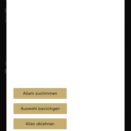
Service Direkt
Telefonisch erreichbar von Montag bis Freitag, 08.00
bis 17.30 Uhr
+423 236 88 11
Feedback
Anfrage
In Ihrer Nähe
Allem zustimmen
Auswahl bestätigen
Standorte finden
Alles ablehnen