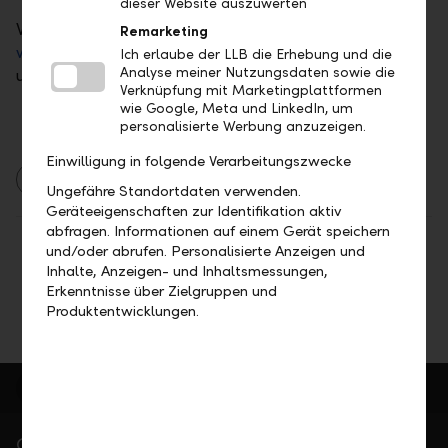
dieser Website auszuwerten
Weitere Informationen erhalten Sie unter
Remarketing
www.llb.li/hypotheken
, unter +423 236 93 30 oder
Ich erlaube der LLB die Erhebung und die
Analyse meiner Nutzungsdaten sowie die
unter
www.wohnkonzepte.li
.
Verknüpfung mit Marketingplattformen
wie Google, Meta und LinkedIn, um
personalisierte Werbung anzuzeigen.
Einwilligung in folgende Verarbeitungszwecke
Immobilien
Finanzierungen
Ungefähre Standortdaten verwenden.
Geräteeigenschaften zur Identifikation aktiv
abfragen. Informationen auf einem Gerät speichern
Teilen
Drucken
und/oder abrufen. Personalisierte Anzeigen und
Inhalte, Anzeigen- und Inhaltsmessungen,
Erkenntnisse über Zielgruppen und
Produktentwicklungen.
Gerne für Sie da