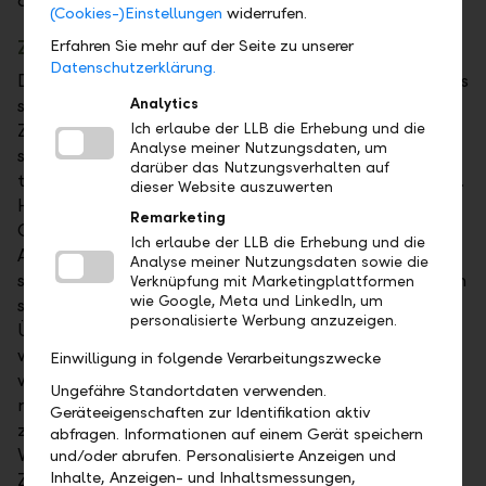
abgeschlossen wurden.
(Cookies-)Einstellungen
widerrufen.
Zugang zum Zugang
Erfahren Sie mehr auf der Seite zu unserer
Datenschutzerklärung.
Damit mit dem digitalen Nachlass das geschieht, was
sich der Erblasser wünscht, sollte den Erben der
Analytics
Zugang dazu ermöglicht werden. Es ist daher
Ich erlaube der LLB die Erhebung und die
Analyse meiner Nutzungsdaten, um
sinnvoll, bereits zu Lebzeiten Vorkehrungen zu
darüber das Nutzungsverhalten auf
treffen, sozusagen eine digitale Vorsorge zu erstellen.
dieser Website auszuwerten
Hilfreich ist beispielsweise eine Liste mit allen
Remarketing
Onlinemitgliedschaften, Profilen und sonstigen
Ich erlaube der LLB die Erhebung und die
Accounts. Auch die Benutzernamen und Passwörter
Analyse meiner Nutzungsdaten sowie die
sollten für die Erben zusammengefasst und an einem
Verknüpfung mit Marketingplattformen
wie Google, Meta und LinkedIn, um
sicheren Ort aufbewahrt werden. Eine solche
personalisierte Werbung anzuzeigen.
Übersicht könnte sogar bei einem Notar hinterlegt
werden. Naturgemäss werden Passwörter immer
Einwilligung in folgende Verarbeitungszwecke
wieder gewechselt, was eine stets aktuelle Liste
Ungefähre Standortdaten verwenden.
nahezu verunmöglicht. Eine technische Alternative
Geräteeigenschaften zur Identifikation aktiv
zur physischen Liste der Zugangsdaten ist die
abfragen. Informationen auf einem Gerät speichern
Verwendung eines Passwortmanagers, bei dem alle
und/oder abrufen. Personalisierte Anzeigen und
Inhalte, Anzeigen- und Inhaltsmessungen,
Zugangsdaten gespeichert und mit einem einzigen