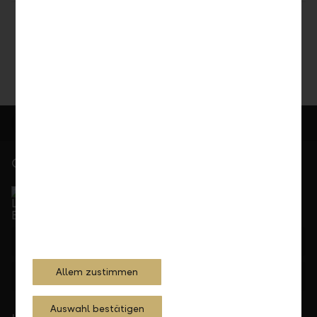
Teilen
Drucken
Gerne für Sie da
Service Direkt
Telefonisch erreichbar von Montag bis Freitag, 08.00
bis 17.30 Uhr
+423 236 88 11
Allem zustimmen
Feedback
Anfrage
Auswahl bestätigen