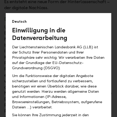
Es entsteht eine neue Form der Hinterlassenschaft –
der digitale Nachlass.
Digitaler Nachlass
Deutsch
Unter digitalem Nachlass versteht man
Einwilligung in die
Benutzerkonten und Daten, die nach dem Tod eines
Datenverarbeitung
Menschen im Internet weiter bestehen. Dazu zählen
beispielsweise Profile auf sozialen Netzwerken wie
Der Liechtensteinischen Landesbank AG (LLB) ist
Instagram, E-Mail-Konten, Onlinebanking, Websites,
der Schutz Ihrer Personendaten und Ihrer
Konten bei Onlinediensten wie Netflix, Profile bei
Privatsphäre sehr wichtig. Wir verarbeiten Ihre Daten
Partnervermittlungsbörsen, die Handysignatur,
auf der Grundlage der EU-Datenschutz-
Grundverordnung (DSGVO).
Fotos, Videos, Musik-dateien und andere
elektronische Dokumente. Der digitale Nachlass ist
Um die Funktionsweise der digitalen Angebote
vielseitig − die Gefahr der Unübersichtlichkeit steigt
sicherzustellen und fortlaufend zu verbessern,
benötigen wir einen Überblick darüber, wie diese
dadurch. Rechtlich gesehen, teilt der digitale
genutzt werden. Hierzu werden allgemeine Daten
Nachlass das Schicksal des sonstigen Nachlasses. Die
und Informationen (IP-Adresse,
Erben treten als Rechtsnachfolger in alle Rechte,
Browsereinstellungen, Betriebssystem, aufgerufene
Pflichten und Rechtsverhältnisse der verstorbenen
Dateien …) verarbeitet.
Person ein. Das gilt auch für Verträge, die online
Sie können Ihre Zustimmung jederzeit in den