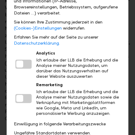
Kriterien in Betracht ziehen, fallen unter Artikel 6 der
und Informationen (IP-Adresse,
Browsereinstellungen, Betriebssystem, aufgerufene
Verordnung. Die nachhaltigen Anlageprodukte
Dateien …) verarbeitet.
berücksichtigen bei der Auswahl der Unternehmen
nicht nur Gewinnaussichten, sondern auch
Sie können Ihre Zustimmung jederzeit in den
Nachhaltigkeitskriterien, die sich wie folgt
(Cookies-)Einstellungen
widerrufen.
zusammensetzen: Umwelt, Soziales und
Erfahren Sie mehr auf der Seite zu unserer
Unternehmensführung (englisch: ESG – Environment,
Datenschutzerklärung.
Social, Governance). Unterschieden wird zwischen
Analytics
hellgrünen Fonds (Artikel 8) und dunkelgrünen Fonds
Ich erlaube der LLB die Erhebung und die
(Artikel 9). Hellgrüne Fonds berücksichtigen soziale
Analyse meiner Nutzungsdaten, um
und ökologische Aspekte bei der Auswahl von
darüber das Nutzungsverhalten auf
Unternehmen. Dunkelgrüne Fonds müssen einen
dieser Website auszuwerten
höheren Standard erfüllen und zusätzlich einen
Remarketing
aktiven ESG-Beitrag (beispielsweise zur CO2-
Ich erlaube der LLB die Erhebung und die
Reduktion) leisten, ohne dabei andere Umweltgüter
Analyse meiner Nutzungsdaten sowie die
Verknüpfung mit Marketingplattformen
negativ zu beeinflussen. Das verfügbare
wie Google, Meta und LinkedIn, um
Fondsuniversum reduziert sich mit steigenden
personalisierte Werbung anzuzeigen.
Offenlegungspflichten.
Einwilligung in folgende Verarbeitungszwecke
Ungefähre Standortdaten verwenden.