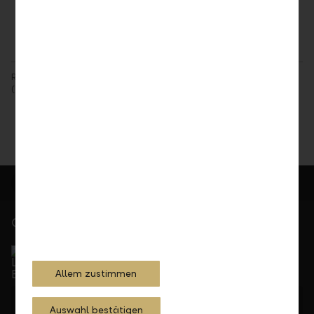
Teilen
Drucken
Rechtlicher Hinweis: Angaben im Sinne der Finanzanalyse-Vorschriften
(Gesetz, Verordnung) finden Sie unter
Rechtliche Bedingungen
.
Gerne für Sie da
Service Direkt
Telefonisch erreichbar von Montag bis Freitag, 08.00
bis 17.30 Uhr
Allem zustimmen
+423 236 88 11
Auswahl bestätigen