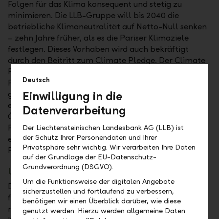
Folgen für das Klima konsequent und stetig zu
minimieren. Die LLB-Gruppe will bis 2040 die
betriebliche Klimaneutralität auf Netto-Null senken
– zehn Jahre früher, als es die Pariser Klimaziele
festlegen. Dieses Vorhaben wird auch bekräftigt
durch den Beitritt zum Climate Pledge. Der Climate
Pledge ist eine gemeinsame Initiative von rund 300
Deutsch
Firmen, die sich für die Förderung von Massnahmen
gegen den Klimawandel einsetzen. Die LLB ist die
Einwilligung in die
erste Bank in Liechtenstein, in der Schweiz und in
Datenverarbeitung
Österreich, die dieses Ziel als Mitglied des Climate
Pledge in Aussicht stellt. Zudem sticht die LLB mit
Der Liechtensteinischen Landesbank AG (LLB) ist
der Schutz Ihrer Personendaten und Ihrer
einem MSCI-Nachhaltigkeitsrating von AA auf dem
Privatsphäre sehr wichtig. Wir verarbeiten Ihre Daten
Finanzplatz Liechtenstein heraus.
auf der Grundlage der EU-Datenschutz-
Grundverordnung (DSGVO).
Umfassendes Bekenntnis zur Nachhaltigkeit
Um die Funktionsweise der digitalen Angebote
Die EU hat in ihrer Offenlegungsverordnung
sicherzustellen und fortlaufend zu verbessern,
festgelegt, dass Fonds aufzeigen müssen, wie
benötigen wir einen Überblick darüber, wie diese
nachhaltig sie sind. Fonds, die keine nachhaltigen
genutzt werden. Hierzu werden allgemeine Daten