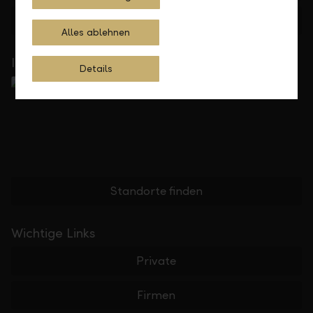
Feedback
Anfrage
Alles ablehnen
In Ihrer Nähe
Details
Standorte finden
Wichtige Links
Private
Firmen