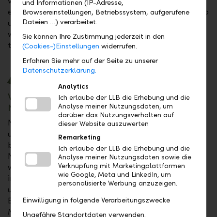
vollständig klimaneutral zu sein. Um dieses Ziel zu
und Informationen (IP-Adresse,
erreichen, sollen die CO2-Emissionen im Bankbetrieb
Browsereinstellungen, Betriebssystem, aufgerufene
Dateien …) verarbeitet.
und in den Kundenportfolios kontinuierlich reduziert
werden. Wir werden dies laufend messen und
Sie können Ihre Zustimmung jederzeit in den
transparent darüber berichten.
(Cookies-)Einstellungen
widerrufen.
Erfahren Sie mehr auf der Seite zu unserer
«Die Zeit der Worte ist vorbei!»
Datenschutzerklärung.
Analytics
Wie profitieren die Kunden von diesen
Ich erlaube der LLB die Erhebung und die
Nachhaltigkeitsambitionen?
Analyse meiner Nutzungsdaten, um
darüber das Nutzungsverhalten auf
Neben unserer eigenen Ausrichtung wollen wir auch
dieser Website auszuwerten
unsere Kunden auf dem Weg zur Nachhaltigkeit
Remarketing
begleiten. Die Umstellung unserer Bankprodukte auf
Ich erlaube der LLB die Erhebung und die
Nachhaltigkeit ist bereits weit fortgeschritten und
Analyse meiner Nutzungsdaten sowie die
Verknüpfung mit Marketingplattformen
wird weiter vorangetrieben sowie durch neue,
wie Google, Meta und LinkedIn, um
innovative Produkte ergänzt. Ein grosses Plus für
personalisierte Werbung anzuzeigen.
unsere Kunden ist auch die mehrfach ausgezeichnete
Beratungs- und Anlagekompetenz unserer
Einwilligung in folgende Verarbeitungszwecke
Mitarbeitenden auf dem Gebiet nachhaltiger
Ungefähre Standortdaten verwenden.