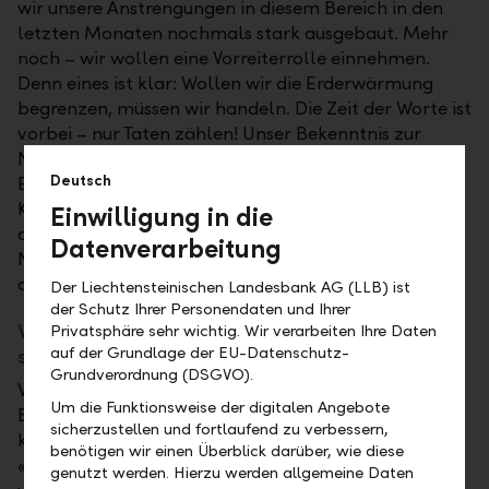
wir unsere Anstrengungen in diesem Bereich in den
letzten Monaten nochmals stark ausgebaut. Mehr
noch – wir wollen eine Vorreiterrolle einnehmen.
Denn eines ist klar: Wollen wir die Erderwärmung
begrenzen, müssen wir handeln. Die Zeit der Worte ist
vorbei – nur Taten zählen! Unser Bekenntnis zur
Nachhaltigkeit bekräftigen wir auch durch unser
Deutsch
Engagement in den wichtigsten internationalen
Klimainitiativen. So sind wir zum Beispiel Mitglied
Einwilligung in die
der «Net-Zero Banking Alliance» der Vereinten
Datenverarbeitung
Nationen, den «Principles for Responsible Banking»
oder dem «Race to Zero».
Der Liechtensteinischen Landesbank AG (LLB) ist
der Schutz Ihrer Personendaten und Ihrer
Welche Ziele in puncto Nachhaltigkeit setzt
Privatsphäre sehr wichtig. Wir verarbeiten Ihre Daten
auf der Grundlage der EU-Datenschutz-
sich die LLB?
Grundverordnung (DSGVO).
Wir haben konkrete und überaus ambitionierte Ziele:
Um die Funktionsweise der digitalen Angebote
Bereits seit 2021 sind wir in unserem Bankbetrieb
sicherzustellen und fortlaufend zu verbessern,
klimaneutral. Zudem haben wir uns als Mitglied des
benötigen wir einen Überblick darüber, wie diese
«Climate Pledge» dazu verpflichtet, bis 2040
genutzt werden. Hierzu werden allgemeine Daten