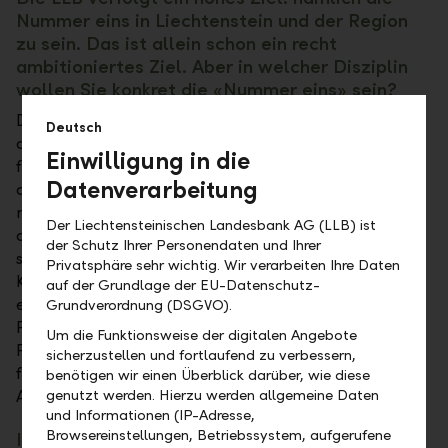
Nummer eins in Liechtenstein und der Region
zu sein. Das ist allein schon ein recht
ambitioniertes Ziel. Aber in welcher Disziplin
wollen Sie konkret die «Nummer eins» sein?
Diese strategische Zielsetzung ist in der Tat sehr
Deutsch
ambitioniert. Konkret bedeutet sie, dass wir bei den
Einwilligung in die
für uns relevanten Kundengruppen in Liechtenstein
Datenverarbeitung
als die Nummer eins wahrgenommen werden
möchten. Dies sowohl in Bezug auf die Produkt- als
Der Liechtensteinischen Landesbank AG (LLB) ist
auch die Servicequalität. Hier wollen wir die Bank
der Schutz Ihrer Personendaten und Ihrer
sein, an der kein Weg vorbeiführt, die sich durch
Privatsphäre sehr wichtig. Wir verarbeiten Ihre Daten
Kompetenz auszeichnet, echten Nutzen stiftet und
auf der Grundlage der EU-Datenschutz-
ein Höchstmass an Vertrauen geniesst. Im
Grundverordnung (DSGVO).
Firmenkundengeschäft sowie im Geschäft mit
Um die Funktionsweise der digitalen Angebote
Privatkunden sind wir in Liechtenstein bereits heute
sicherzustellen und fortlaufend zu verbessern,
führend. Darauf wollen wir aufbauen und unsere
benötigen wir einen Überblick darüber, wie diese
Ambition sukzessive weiter umsetzen.
genutzt werden. Hierzu werden allgemeine Daten
und Informationen (IP-Adresse,
Browsereinstellungen, Betriebssystem, aufgerufene
In den vergangenen Jahren wurde viel über