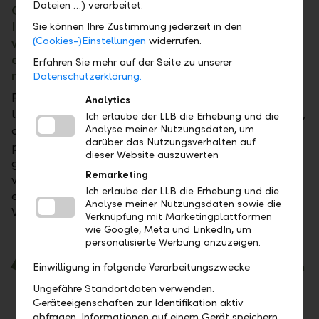
Dateien …) verarbeitet.
Globalisierung und Digitalisierung diskutiert.
Ist Regionalität angesichts dessen nicht ein
Sie können Ihre Zustimmung jederzeit in den
(Cookies-)Einstellungen
widerrufen.
wenig verstaubt? Oder gewinnt Regionalität
auch angesichts der aktuellen Krisen wieder
Erfahren Sie mehr auf der Seite zu unserer
mehr an Bedeutung?
Datenschutzerklärung.
Für mich ist klar Letzteres zutreffend. Die
Analytics
liechtensteinische Wirtschaft steht für Unternehmen,
Ich erlaube der LLB die Erhebung und die
die etwas umsetzen, die Ideen haben, die etwas
Analyse meiner Nutzungsdaten, um
darüber das Nutzungsverhalten auf
produzieren, die Menschen einstellen, ihnen Arbeit
dieser Website auszuwerten
geben und die ihre Produkte regional und weltweit
Remarketing
vertreiben. Hier in der Region beginnt es. Hier
Ich erlaube der LLB die Erhebung und die
entstehen das wirtschaftliche Wachstum und der
Analyse meiner Nutzungsdaten sowie die
Wohlstand unseres Landes.
Verknüpfung mit Marketingplattformen
wie Google, Meta und LinkedIn, um
personalisierte Werbung anzuzeigen.
Die aktuellen Entwicklungen und
Herausforderungen haben die Bedeutung von
Einwilligung in folgende Verarbeitungszwecke
Regionalität nicht vermindert, sondern – im
Ungefähre Standortdaten verwenden.
Gegenteil – markant verstärkt."
Geräteeigenschaften zur Identifikation aktiv
abfragen. Informationen auf einem Gerät speichern