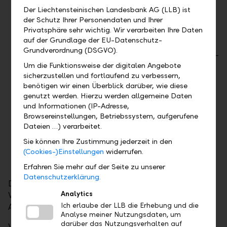
Geschäftsvolumens der LLB-Gruppe auf CHF
Der Liechtensteinischen Landesbank AG (LLB) ist
101.9 Mrd. 2021 und damit erstmals
der Schutz Ihrer Personendaten und Ihrer
Durchbruch der CHF 100-Milliarden-Marke
Privatsphäre sehr wichtig. Wir verarbeiten Ihre Daten
auf der Grundlage der EU-Datenschutz-
Sicherheit und Qualität:
Die Ratingagentur
Grundverordnung (DSGVO).
Moody’s bestätigte im Frühjahr 2021 das Aa2-
Rating der LLB. Damit gehört die LLB zu den
Um die Funktionsweise der digitalen Angebote
sicherzustellen und fortlaufend zu verbessern,
stabilsten und sichersten Banken weltweit
benötigen wir einen Überblick darüber, wie diese
Vorreiterrolle:
Der Bankbetrieb der LLB-
genutzt werden. Hierzu werden allgemeine Daten
Gruppe ist ab 2022 klimaneutral – als erste
und Informationen (IP-Adresse,
Bank in Liechtenstein und als eine der ersten
Browsereinstellungen, Betriebssystem, aufgerufene
in der Schweiz und in Österreich. Gleichzeitig
Dateien …) verarbeitet.
leitet die Gruppe Massnahmen ein, um die
Sie können Ihre Zustimmung jederzeit in den
hauseigenen Emissionen bis 2040 auf netto
(Cookies-)Einstellungen
widerrufen.
Null zu reduzieren
Erfahren Sie mehr auf der Seite zu unserer
Datenschutzerklärung.
Die LLB freut sich über diese Auszeichnung und die
Analytics
Würdigung der Stärke, Vorreiterrolle und
Ich erlaube der LLB die Erhebung und die
Angebotspalette der ganzen LLB-Gruppe.
Analyse meiner Nutzungsdaten, um
darüber das Nutzungsverhalten auf
Weitere Informationen zum Award finden Sie auf der