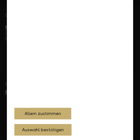
Gerne für Sie da
Service Direkt
Telefonisch erreichbar von Montag bis Freitag, 08.00
bis 17.30 Uhr
+423 236 88 11
Feedback
Anfrage
In Ihrer Nähe
Allem zustimmen
Auswahl bestätigen