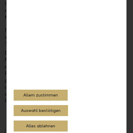
Orientierung an den Kundenbedürfnissen in Zukunft
noch wichtiger werden, um sich langfristig von der
Masse abzuheben.
Netto-Null-CO2-Emissionen bis 2040 lautet
ein weiteres Ziel der Bank. Warum ist das
Thema der LLB wichtig?
Das ist aus unserer Sicht nicht nur ein globaler
Megatrend, sondern eines der wichtigsten und
dringendsten Probleme unserer Zeit. In der
Finanzindustrie ist das Bewusstsein dafür gereift, wie
gross die Verantwortung der Banken und damit auch
der LLB ist, Teil der Lösung zu sein. Unser Anspruch ist
deshalb, im Bereich Nachhaltigkeit eine führende
Allem zustimmen
Rolle einzunehmen.
Auswahl bestätigen
Alles ablehnen
2021
Berichte
Unternehmen