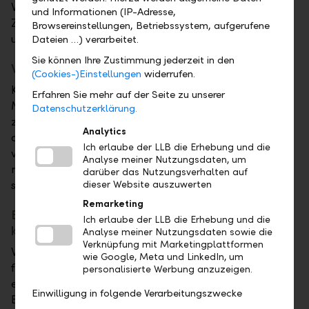
Vermögensverwalter und institutionellen Kunden.
und Informationen (IP-Adresse,
Zudem planen wir ein digitales Onboarding für alle
Browsereinstellungen, Betriebssystem, aufgerufene
unsere Kunden.
Dateien …) verarbeitet.
Sie können Ihre Zustimmung jederzeit in den
Wie wird sich das in Zukunft verändern?
(Cookies-)Einstellungen
widerrufen.
Künftig werden unsere Kunden über deutlich mehr
Erfahren Sie mehr auf der Seite zu unserer
Möglichkeiten verfügen, ihre Bankgeschäfte digital
Datenschutzerklärung.
zu erledigen, wenn sie das möchten. Wichtig ist uns
Analytics
aber, dass der LLB-Kunde über eine Wahlmöglichkeit
Ich erlaube der LLB die Erhebung und die
verfügt: Er kann die verschiedenen digitalen Kanäle
Analyse meiner Nutzungsdaten, um
nutzen, er kann aber auch das persönliche Gespräch
darüber das Nutzungsverhalten auf
suchen.
dieser Website auszuwerten
Remarketing
Bedeutet dies, ein Kunde kann bei der LLB
Ich erlaube der LLB die Erhebung und die
künftig sogar einen Kredit online abschliessen?
Analyse meiner Nutzungsdaten sowie die
Verknüpfung mit Marketingplattformen
Wir stellen diesbezüglich noch kein grosses Bedürfnis
wie Google, Meta und LinkedIn, um
fest, weil gerade der erste Abschluss eines Kredits mit
personalisierte Werbung anzuzeigen.
einer grossen finanziellen Verantwortung und
Einwilligung in folgende Verarbeitungszwecke
Bindung einhergeht. Unserer Erfahrung nach