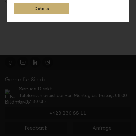
Details
Teilen
Drucken
Gerne für Sie da
Service Direkt
Telefonisch erreichbar von Montag bis Freitag, 08.00
bis 17.30 Uhr
+423 236 88 11
Feedback
Anfrage