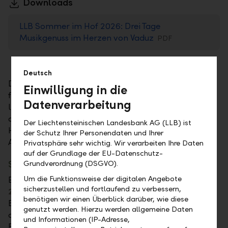
Downloads
LLB Sommer im Hof 2026: Drei Tage
Musikgenuss im Herzen von Vaduz
PDF
Deutsch
Der Innenhof des LLB Hauptsitzes ist längst zu einem
Einwilligung in die
festen Treffpunkt für Musikliebhaberinnen und -
Datenverarbeitung
liebhaber geworden. An drei Abenden lädt die LLB
auch in diesem Jahr zu Livemusik unter freiem
Der Liechtensteinischen Landesbank AG (LLB) ist
Himmel ein – mitten in Vaduz und mit besonderer
der Schutz Ihrer Personendaten und Ihrer
Atmosphäre.
Privatsphäre sehr wichtig. Wir verarbeiten Ihre Daten
auf der Grundlage der EU-Datenschutz-
Sommer, Sound und Emotionen
Grundverordnung (DSGVO).
Um die Funktionsweise der digitalen Angebote
Eröffnet wird "LLB Sommer im Hof" am
Donnerstag,
sicherzustellen und fortlaufend zu verbessern,
25. Juni 2026, 20:30 Uhr
von der Liechtensteiner
benötigen wir einen Überblick darüber, wie diese
Blues- und Rockband
Bluebones
. Die Band zählt zu
genutzt werden. Hierzu werden allgemeine Daten
den dienstältesten aktiven Rock- und
und Informationen (IP-Adresse,
Bluesformationen des Landes. Für einen besonderen