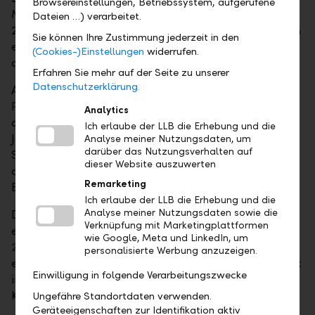
Browsereinstellungen, Betriebssystem, aufgerufene
Moment sorgt Bandleader Gustl Pomberger, der
Dateien …) verarbeitet.
2026 seinen 80. Geburtstag feiert. Sein Wunsch, noch
Sie können Ihre Zustimmung jederzeit in den
einmal im Innenhof der LLB zu spielen, wird an
(Cookies-)Einstellungen
widerrufen.
diesem Abend Realität.
Erfahren Sie mehr auf der Seite zu unserer
Datenschutzerklärung.
Am
Freitagabend, 26. Juni 2026, 20:30 Uhr
steht
Patric Scott
auf der Bühne. Der in Gams
Analytics
aufgewachsene Musiker verbindet Pop, Rock und
Ich erlaube der LLB die Erhebung und die
Jazzeinflüsse mit einer ausgeprägten
Analyse meiner Nutzungsdaten, um
darüber das Nutzungsverhalten auf
Singer/Songwriter Handschrift. Mit seiner
dieser Website auszuwerten
ausdrucksstarken Stimme und langjährigen
Remarketing
Bühnenerfahrung begeistert er ein breites Publikum.
Ich erlaube der LLB die Erhebung und die
Analyse meiner Nutzungsdaten sowie die
Der Abschluss folgt am
Samstag, 27. Juni 2026
, mit
Verknüpfung mit Marketingplattformen
einem
Daydance von Raumfrequenz
. Von
14.00 bis
wie Google, Meta und LinkedIn, um
23.00 Uhr
verwandelt sich der Innenhof in einen
personalisierte Werbung anzuzeigen.
elektronischen Klangraum. Rund sechs DJs sorgen mit
Einwilligung in folgende Verarbeitungszwecke
innovativer elektronischer Musik und audiovisuellen
Konzepten für ein besonderes Konzerterlebnis.
Ungefähre Standortdaten verwenden.
Geräteeigenschaften zur Identifikation aktiv