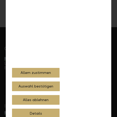
Gerne für Sie da
Service Direkt
Telefonisch erreichbar von Montag bis Freitag, 08.00
bis 17.30 Uhr
Allem zustimmen
+423 236 88 11
Auswahl bestätigen
Feedback
Anfrage
Alles ablehnen
In Ihrer Nähe
Details