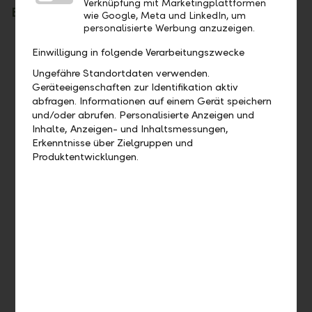
Verknüpfung mit Marketingplattformen
Berücksichtige Institutionen 2025
wie Google, Meta und LinkedIn, um
personalisierte Werbung anzuzeigen.
Bewährungshilfe Liechtenstein
Einwilligung in folgende Verarbeitungszwecke
Caritas Liechtenstein
Ungefähre Standortdaten verwenden.
Eltern Kind Forum
Geräteeigenschaften zur Identifikation aktiv
Familienhilfen Liechtenstein e.V.
abfragen. Informationen auf einem Gerät speichern
und/oder abrufen. Personalisierte Anzeigen und
Familienzentrum «müze»
Inhalte, Anzeigen- und Inhaltsmessungen,
Flüchtlingshilfe Liechtenstein
Erkenntnisse über Zielgruppen und
Frauenhaus Liechtenstein
Produktentwicklungen.
Heilpädagogisches Zentrum des Fürstentums
Liechtenstein (HPZ)
Hilfswerk Liechtenstein
Hospizbewegung Liechtenstein
Ideenkanal
infra, Informations- und Kontaktstelle für
Frauen
KIT – Stiftung für Krisenintervention