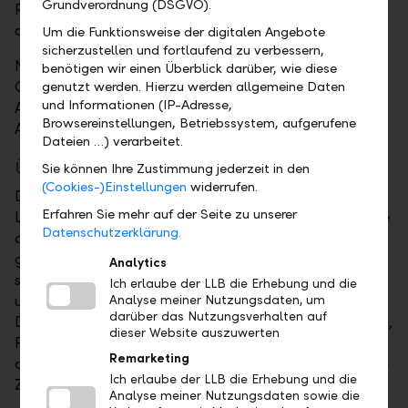
Grundverordnung (DSGVO).
Rahmen des traditionellen Anlasses, der dieses Jahr
am 3. Dezember stattfand.
Um die Funktionsweise der digitalen Angebote
sicherzustellen und fortlaufend zu verbessern,
Nach der symbolischen Scheckübergabe stiessen die
benötigen wir einen Überblick darüber, wie diese
Gäste auf das Erreichte an. Beim anschliessenden
genutzt werden. Hierzu werden allgemeine Daten
und Informationen (IP-Adresse,
Apéro riche bot sich zudem Raum für persönlichen
Browsereinstellungen, Betriebssystem, aufgerufene
Austausch und neue Kontakte.
Dateien …) verarbeitet.
Über die Zukunftsstiftung
Sie können Ihre Zustimmung jederzeit in den
(Cookies-)Einstellungen
widerrufen.
Die Zukunftsstiftung der Liechtensteinischen
Erfahren Sie mehr auf der Seite zu unserer
Landesbank (LLB) ist eine gemeinnützige Stiftung, die
Datenschutzerklärung.
anlässlich des 150-jährigen Bestehens der LLB
gegründet wurde. Die Zukunftsstiftung engagiert sich
Analytics
seit 2011 für ein verantwortungsvolles Miteinander
Ich erlaube der LLB die Erhebung und die
und eine nachhaltige Entwicklung in Liechtenstein.
Analyse meiner Nutzungsdaten, um
darüber das Nutzungsverhalten auf
Dabei unterstützt sie, zusätzlich zu den Vergabungen,
dieser Website auszuwerten
Projekte in den Bereichen Soziales und Umwelt, die
Remarketing
das Gemeinwohl fördern und positive Impulse für die
Ich erlaube der LLB die Erhebung und die
Zukunft setzen.
Analyse meiner Nutzungsdaten sowie die