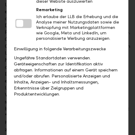
dieser Website auszuwerten
Urs Müller trat 1995 als Rechtskonsulent in die LLB
Remarketing
ein. Nach verschiedenen Stationen wurde er 2011 in
Ich erlaube der LLB die Erhebung und die
die Gruppenleitung berufen. Seit 2016 leitet er die
Analyse meiner Nutzungsdaten sowie die
Division Privat- und Firmenkunden. Zudem ist er
Verknüpfung mit Marketingplattformen
Präsident des Verwaltungsrates der LLB (Schweiz) AG.
wie Google, Meta und LinkedIn, um
personalisierte Werbung anzuzeigen.
Georg Wohlwend, Präsident des
Gruppenverwaltungsrates, würdigt die Verdienste von
Einwilligung in folgende Verarbeitungszwecke
Urs Müller: "Der Gruppenverwaltungsrat dankt Urs
Ungefähre Standortdaten verwenden.
Müller ganz herzlich für seinen grossen Einsatz für
Geräteeigenschaften zur Identifikation aktiv
die LLB-Gruppe. Mit seinem vorbildlichen
abfragen. Informationen auf einem Gerät speichern
Engagement hat er die Transformation und sehr
und/oder abrufen. Personalisierte Anzeigen und
erfolgreiche Entwicklung der LLB-Gruppe in den
Inhalte, Anzeigen- und Inhaltsmessungen,
letzten mehr als 10 Jahren massgeblich mitgeprägt.
Erkenntnisse über Zielgruppen und
Produktentwicklungen.
Wir wünschen ihm für seinen neuen Lebensabschnitt
schon jetzt alles Gute." Gabriel Brenna, Group CEO,
bringt seine persönliche Anerkennung zum Ausdruck:
"Seit meinem Eintritt in die LLB-Gruppe im Jahr 2012
habe ich die konstruktive, verlässliche und
zielgerichtete Zusammenarbeit mit Urs Müller sehr