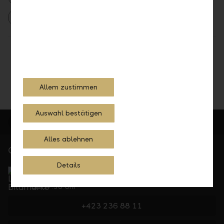
Medienmitteilung
2024
Teilen
Drucken
Allem zustimmen
Auswahl bestätigen
Alles ablehnen
Gerne für Sie da
Service Direkt
Details
Telefonisch erreichbar von Montag bis Freitag, 08.00
bis 17.30 Uhr
+423 236 88 11