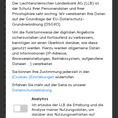
Program am Swiss Finance Institute (SFI) in Zürich
Der Liechtensteinischen Landesbank AG (LLB) ist
sowie an der Tuck School of Business des Dartmouth
der Schutz Ihrer Personendaten und Ihrer
College in Hanover, USA.
Privatsphäre sehr wichtig. Wir verarbeiten Ihre Daten
auf der Grundlage der EU-Datenschutz-
Andreas Gerber wird am 1. August 2024 in die LLB
Grundverordnung (DSGVO).
eintreten. Als Leiter der Division Privat- und
Um die Funktionsweise der digitalen Angebote
Firmenkunden zeichnet er gruppenweit für das
sicherzustellen und fortlaufend zu verbessern,
Firmen- und Direktkundengeschäft, das Private
benötigen wir einen Überblick darüber, wie diese
Banking Liechtenstein, Schweiz und Deutschland
genutzt werden. Hierzu werden allgemeine Daten
sowie für das Group Investment Advisory und das
und Informationen (IP-Adresse,
Browsereinstellungen, Betriebssystem, aufgerufene
Group Business- und Vertriebsmanagement
Dateien …) verarbeitet.
verantwortlich. Die Ernennung von Andreas Gerber
erfolgt vorbehältlich der Zustimmung der
Sie können Ihre Zustimmung jederzeit in den
Finanzmarktaufsicht Liechtenstein (FMA).
(Cookies-)Einstellungen
widerrufen.
Erfahren Sie mehr auf der Seite zu unserer
Andreas Gerber wird die operative Leitung nach einer
Datenschutzerklärung.
Übergangsphase von zwei bis drei Monaten
Analytics
übernehmen. Dadurch wird die Kontinuität in der
Ich erlaube der LLB die Erhebung und die
Führung der Division Privat- und Firmenkunden
Analyse meiner Nutzungsdaten, um
sichergestellt.
darüber das Nutzungsverhalten auf