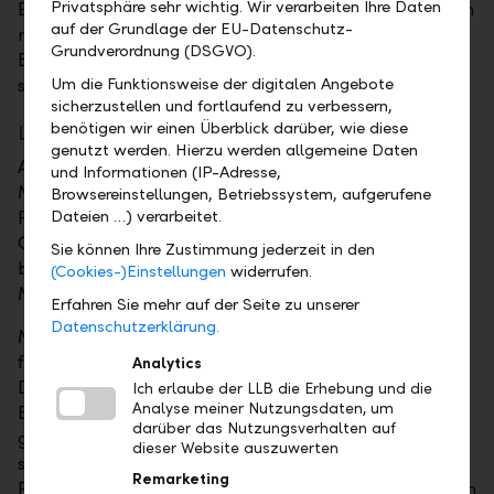
Privatsphäre sehr wichtig. Wir verarbeiten Ihre Daten
Endkunden von unabhängigen Vermögensverwaltern
auf der Grundlage der EU-Datenschutz-
runden das Portfolio der LLB ab. Der
Grundverordnung (DSGVO).
Buchungsstandort ist Liechtenstein – einer der
sichersten Finanzplätze der Welt.
Um die Funktionsweise der digitalen Angebote
sicherzustellen und fortlaufend zu verbessern,
benötigen wir einen Überblick darüber, wie diese
LLB mit starker Präsenz vor Ort
genutzt werden. Hierzu werden allgemeine Daten
Anfang des Jahres hat die LLB mit rund 20
und Informationen (IP-Adresse,
Mitarbeitenden das operative Geschäft in München,
Browsereinstellungen, Betriebssystem, aufgerufene
Frankfurt und Düsseldorf aufgenommen. Der
Dateien …) verarbeitet.
Grossteil des restlichen Personals ist ebenfalls
Sie können Ihre Zustimmung jederzeit in den
bereits unter Vertrag und wird in den nächsten
(Cookies-)Einstellungen
widerrufen.
Monaten die Standorte verstärken.
Erfahren Sie mehr auf der Seite zu unserer
Datenschutzerklärung.
Martin Heutschi, Leiter Private Banking der LLB: "Wir
freuen uns sehr, dass wir für den Aufbau in
Analytics
Deutschland hoch qualifizierte und erfahrene
Ich erlaube der LLB die Erhebung und die
Analyse meiner Nutzungsdaten, um
Beraterinnen und Berater für die
LLB Deutschland
darüber das Nutzungsverhalten auf
gewinnen konnten. Zudem ist es uns gelungen,
dieser Website auszuwerten
sämtliche Führungspositionen mit überzeugenden
Remarketing
Persönlichkeiten zu besetzen. Unsere Mitarbeitenden