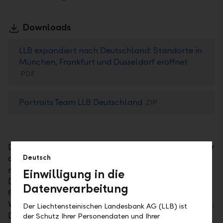
Downloads
LLB expandiert nach Deutschland: Standorte in
München, Frankfurt und Düsseldorf eröffnet
PDF
Portraits Team LLB Deutschland
ZIP
Die Eröffnung markiert einen bedeutenden Schritt für
die LLB und unterstreicht ihre Rolle als Anbieterin
Deutsch
massgeschneiderter Finanzlösungen in Deutschland.
Einwilligung in die
Das Traditionshaus mit über 160-jähriger Geschichte
Datenverarbeitung
fokussiert sich auf die Vermögensstrukturierung, die
Vermögensverwaltung sowie auf die Anlageberatung.
Der Liechtensteinischen Landesbank AG (LLB) ist
Depotbank- und Execution-only-Services für
der Schutz Ihrer Personendaten und Ihrer