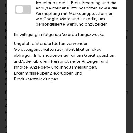
Ich erlaube der LLB die Erhebung und die
bilden eine ausgezeichnete Basis für unsere
Analyse meiner Nutzungsdaten sowie die
ambitionierten Pläne in Deutschland."
Verknüpfung mit Marketingplattformen
wie Google, Meta und LinkedIn, um
In München wird das Team von Jochen Schindler-
personalisierte Werbung anzuzeigen.
Nagy geleitet, der über 15 Jahre Erfahrung im Private
Einwilligung in folgende Verarbeitungszwecke
Banking mitbringt und zuvor bei der UBS Europe und
Ungefähre Standortdaten verwenden.
der Credit Suisse tätig war. Seine Expertise erstreckt
Geräteeigenschaften zur Identifikation aktiv
sich über Investmentbanking, Asset Management
abfragen. Informationen auf einem Gerät speichern
sowie Spezialfondslösungen und Private Labelling.
und/oder abrufen. Personalisierte Anzeigen und
Jochen Schindler-Nagy betont: "Als werteorientierter
Inhalte, Anzeigen- und Inhaltsmessungen,
Banker freue ich mich, für ein Institut tätig zu sein,
Erkenntnisse über Zielgruppen und
welches seine individuellen Werte "integer",
Produktentwicklungen.
"respektvoll", "leidenschaftlich" und "exzellent" Tag
für Tag lebt. Mein Ziel ist es, für die Kunden der LLB ein
vertrauensvoller und verlässlicher Partner auf
Augenhöhe zu sein." Als stellvertretender
Standortleiter stösst mit Lennart Marx ein
ausgewiesener Kenner des Münchner Finanzplatzes
zur LLB. Er war zuletzt für das Wealth Management