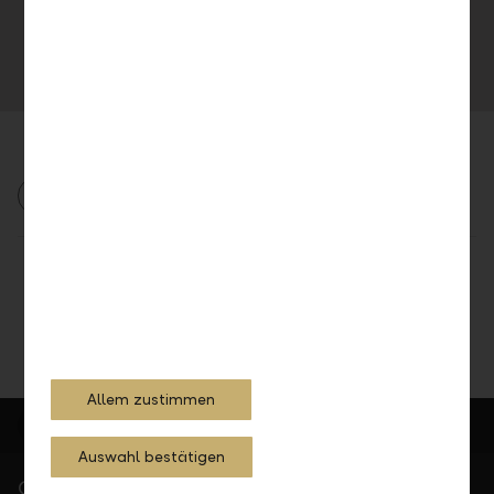
Telefon +423 236 87 14
Internet llb.li
E-Mail senden
Medienmitteilung
2024
Teilen
Drucken
Allem zustimmen
Auswahl bestätigen
Gerne für Sie da