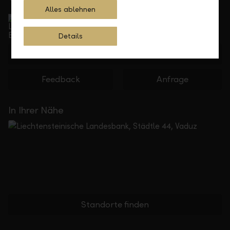
Alles ablehnen
Service Direkt
Telefonisch erreichbar von Montag bis Freitag, 08.00
bis 17.30 Uhr
Details
+423 236 88 11
Feedback
Anfrage
In Ihrer Nähe
Standorte finden