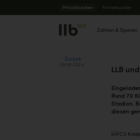
Alerts.Headline
Privatkunden
Firmenkunden
Zahlen & Sparen
Zurück
29.06.2024
LLB und
Eingeladen
Rund 70 Ki
Stadion. B
diesen ge