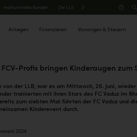
Institutionelle Kunden
Die LLB
S
Hilfe
Anlegen
Finanzieren
Vorsorgen & Steuern
 FCV-Profis bringen Kinderaugen zum 
 von der LLB, war es am Mittwoch, 26. Juni, wieder 
nder trainierten mit ihren Stars des FC Vaduz im Rh
ereits zum siebten Mal führten der FC Vaduz und di
meinsamen Kinderevent durch.