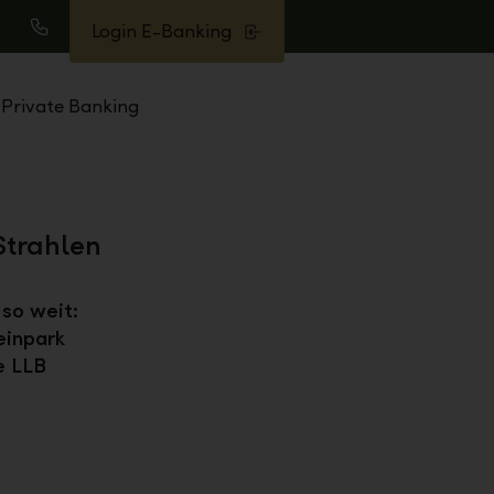
Login E-Banking
uche
Anrufen
Private Banking
Strahlen
so weit:
einpark
e LLB