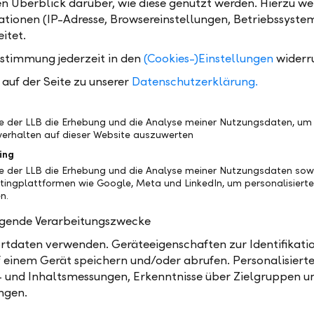
en Überblick darüber, wie diese genutzt werden. Hierzu w
hen ausgerüstet worden waren, erhielten sie bei einer
tionen (IP-Adresse, Browsereinstellungen, Betriebssyste
 Führung durch das Rheinpark Stadion Antworten au
itet.
weitere Fragen.
ustimmung jederzeit in den
(Cookies-)Einstellungen
widerr
mit den Profis des FC Vaduz
auf der Seite zu unserer
Datenschutzerklärung.
nd ging es richtig los: An fünf verschieden Posten tra
 mit den Profis des FC Vaduz. Mit Begeisterung übten
be der LLB die Erhebung und die Analyse meiner Nutzungsdaten, um
erhalten auf dieser Website auszuwerten
r Tore schiessen, Pässe spielen, dribbeln, jonglieren 
Spiel und Spass sorgten die FC Vaduz-Spieler dabei f
ing
be der LLB die Erhebung und die Analyse meiner Nutzungsdaten sow
 Kinderaugen. Selbstverständlich konnten die Kinde
tingplattformen wie Google, Meta und LinkedIn, um personalisiert
nd einem Gruppenfoto mit den FCV-Spielern bei ihren
n.
ramme abholen – egal ob auf Trikots, Postern oder 
olgende Verarbeitungszwecke
n Fussballschuhen.
tdaten verwenden. Geräteeigenschaften zur Identifikatio
wird bei den Kindern und ihren Eltern sicher noch lan
 einem Gerät speichern und/oder abrufen. Personalisiert
 bleiben. Dank des sympathischen Auftritts hat der 
- und Inhaltsmessungen, Erkenntnisse über Zielgruppen u
 nur die Herzen der Kinder erobert, sondern vermutli
ngen.
Eltern neue Fans gewonnen.