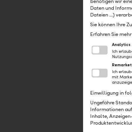
benötigen wir ein
Trinkflasc
Daten und Informa
spannenden
Dateien …) verarbe
und viele 
Sie können Ihre Z
Dribbeln 
Erfahren Sie mehr 
Anschliesse
Analytics
die Kinder
Ich erlau
Nutzungsv
Ballkünstle
mehr. Mit 
Remarket
Ich erlau
strahlende
mit Marke
Training u
anzuzeige
noch Autog
Einwilligung in f
den eigene
Ungefähre Standor
Der Event 
Informationen auf
Erinnerung
Inhalte, Anzeigen
wohl nicht
Produktentwicklu
unter den 