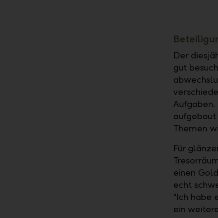
Beteilig
Der diesjä
gut besuch
abwechslu
verschiede
Aufgaben. 
aufgebaut 
Themen wi
Für glänze
Tresorräum
einen Gold
echt schwer
"Ich habe e
ein weiter