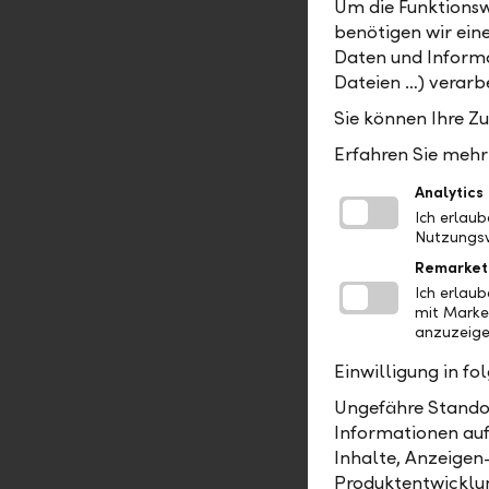
Um die Funktionsw
kennenzul
benötigen wir ein
gestaltet 
Daten und Informa
umfangreich
Dateien …) verarbe
HR Service
Sie können Ihre Z
Ein Blick 
Erfahren Sie mehr 
Am Zukunft
Analytics
Kooperatio
Ich erlau
Nutzungsv
Privatpers
Remarket
Arbeitswel
Ich erlau
kennenzule
mit Marke
Schweiz se
anzuzeige
Einwilligung in f
Ungefähre Standor
Informationen auf
Inhalte, Anzeigen
36 Kinder wa
Produktentwicklu
spannende Ein