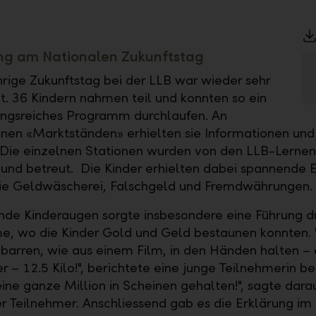
ung am Nationalen Zukunftstag
hrige Zukunftstag bei der LLB war wieder sehr
t. 36 Kindern nahmen teil und konnten so ein
ngsreiches Programm durchlaufen. An
nen «Marktständen» erhielten sie Informationen und
Die einzelnen Stationen wurden von den LLB-Lerne
und betreut. Die Kinder erhielten dabei spannende Ei
e Geldwäscherei, Falschgeld und Fremdwährungen.
nde Kinderaugen sorgte insbesondere eine Führung d
e, wo die Kinder Gold und Geld bestaunen konnten. 
barren, wie aus einem Film, in den Händen halten – 
 – 12.5 Kilo!", berichtete eine junge Teilnehmerin be
ine ganze Million in Scheinen gehalten!", sagte darauf
er Teilnehmer. Anschliessend gab es die Erklärung im