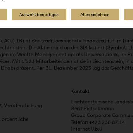
Auswahl bestätigen
Alles ablehnen
 AG (LLB) ist das traditionsreichste Finanzinstitut im Für
echtenstein. Die Aktien sind an der SIX kotiert (Symbol: L
gen im Wealth Management an: als Universalbank, im Pri
s. Mit 1'523 Mitarbeitenden ist sie in Liechtenstein, in d
u Dhabi präsent. Per 31. Dezember 2025 lag das Geschäf
Kontakt
Liechtensteinische Landes
, Veröffentlichung
Berit Pietschmann
Group Corporate Communi
. ordentliche
Telefon +423 236 87 14
Internet llb.li