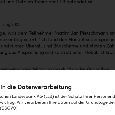
ld und Geld im Tresor der LLB gelandet ist.
age, was dem Teilnehmer Maximilian Pietschmann a
inte er begeistert: "Ich fand den Handel super spanne
 und runter. Überall sind Bildschirme und blinken Zah
ng aus Anspannung und kontrollierter Hektik ist kras
emeinsamen Mittagessen durften die Kinder ihre
person – Mutter, Vater, Götti etc. – über die Schult
 ihrer täglichen Arbeit begleiten.
 in die Datenverarbeitung
sleben eintauchen
ischen Landesbank AG (LLB) ist der Schutz Ihrer Personend
 wichtig. Wir verarbeiten Ihre Daten auf der Grundlage d
 uns sehr gefreut am diesjährigen Zukunftstag den Ki
 (DSGVO).
t zu bieten, die LLB und die Bankenbranche näher