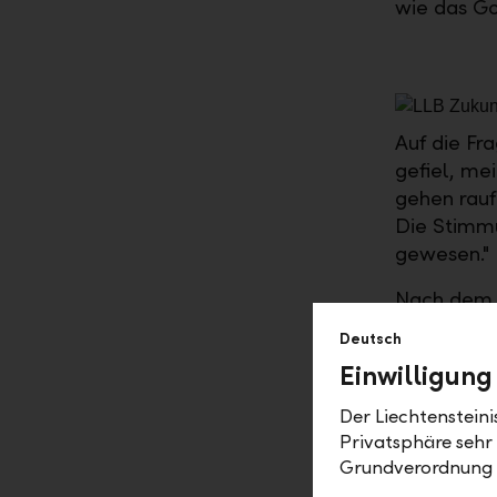
wie das Go
Auf die Fr
gefiel, me
gehen rauf
Die Stimmu
gewesen."
Nach dem g
Betreuungs
Deutsch
und sie bei
Einwilligung
Ins Beruf
Der Liechtenstein
Privatsphäre sehr
"Wir haben
Grundverordnung
Möglichkei