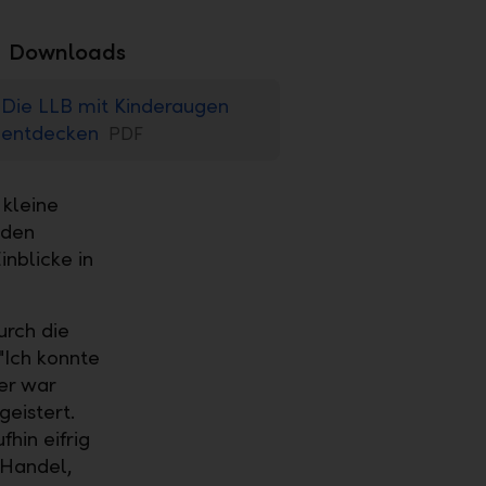
Downloads
Die LLB mit Kinderaugen
entdecken
PDF
 kleine
nden
nblicke in
urch die
"Ich konnte
er war
geistert.
hin eifrig
 Handel,