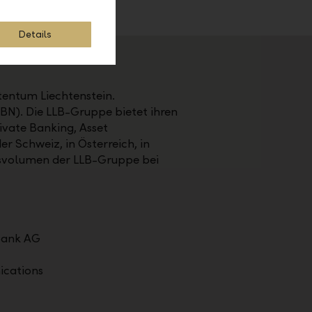
Details
stentum Liechtenstein.
LBN). Die LLB-Gruppe bietet ihren
vate Banking, Asset
er Schweiz, in Österreich, in
tsvolumen der LLB-Gruppe bei
bank AG
cations