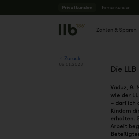
Alerts.Headline
Privatkunden
Firmenkunden
Zahlen & Sparen
Zurück
09.11.2023
Die LLB
Vaduz, 9.
wie der L
– darf ich
Kindern di
erhalten. 
Arbeit beg
Beteiligte