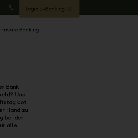
Login E-Banking
uche
Anrufen
Private Banking
er Bank
Geld? Und
ftstag bot
ter Hand zu
g bei der
ür alle