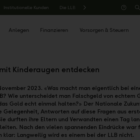
Institutionelle Kunden
Die LLB
S
Hilfe
Anlegen
Finanzieren
Vorsorgen & Steuern
 mit Kinderaugen entdecken
 November 2023. «Was macht man eigentlich bei ein
LB? Wie unterscheidet man Falschgeld von echtem 
 das Gold echt einmal halten?» Der Nationale Zukun
e Gelegenheit, Antworten auf diese Fragen aus ers
Sie durften ihre Eltern und Verwandten einen Tag lan
leiten. Nach den vielen spannenden Eindrücke war f
n klar: Langweilig wird es einem bei der LLB nicht.