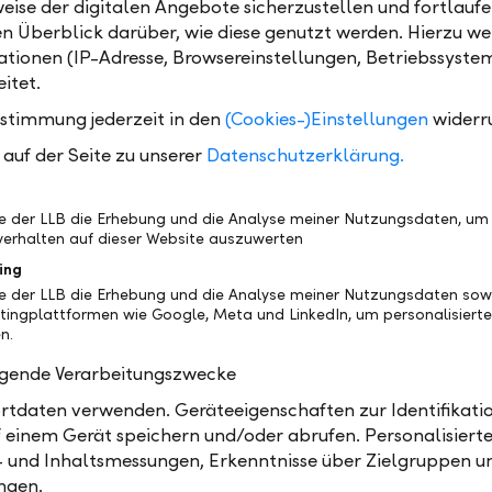
eise der digitalen Angebote sicherzustellen und fortlaufe
ernen. Die Lernenden hatten ein spannendes Progr
en Überblick darüber, wie diese genutzt werden. Hierzu w
und konnten so den potenziellen Nachwuchstalenten
tionen (IP-Adresse, Browsereinstellungen, Betriebssyste
en Einblick in unsere Lehre bieten", erklärt Selina B
itet.
 Center.
ustimmung jederzeit in den
(Cookies-)Einstellungen
widerr
hinter die Kulissen
auf der Seite zu unserer
Datenschutzerklärung.
stag teilnehmen dürfen jeweils Kinder der 5. bis 7. Kl
nsprojekt zwischen Schulen, Arbeitgebern und den b
be der LLB die Erhebung und die Analyse meiner Nutzungsdaten, um
erhalten auf dieser Website auszuwerten
onen vermittelt der Zukunftstag den Kindern Eindrüc
ing
t und bietet die Gelegenheit, verschiedene Berufe
be der LLB die Erhebung und die Analyse meiner Nutzungsdaten sow
rnen. Durchgeführt wird der Anlass in Liechtenstein 
tingplattformen wie Google, Meta und LinkedIn, um personalisiert
it 2011, jeweils im November.
n.
olgende Verarbeitungszwecke
tdaten verwenden. Geräteeigenschaften zur Identifikatio
 einem Gerät speichern und/oder abrufen. Personalisiert
- und Inhaltsmessungen, Erkenntnisse über Zielgruppen u
ren am Nationalen Zukunftstag 2023 bei der LLB zu Besuch und du
ngen.
blicke gewinnen und die LLB mit ihren Betreuungspersonen entdec