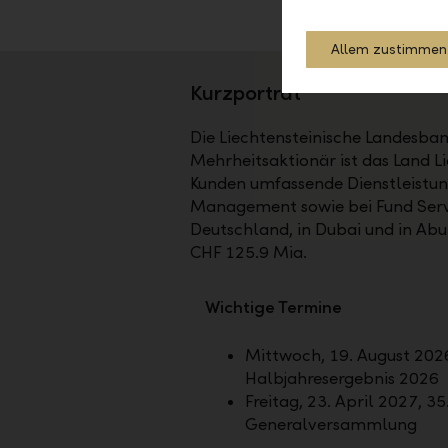
Allem zustimmen
Kurzporträt
Die Liechtensteinische Landesbank
Mehrheitsaktionär ist das Land Li
Kunden umfassende Dienstleistun
Management sowie bei Fund Service
Deutschland, in Dubai und in Ab
CHF 125.9 Mia.
Wichtige Termine
Mittwoch, 19. August 2026
Halbjahresergebnis 2026
Freitag, 23. April 2027, 35
Generalversammlung