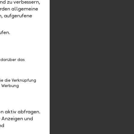
nd zu verbessern,
amm
erden allgemeine
 einen
m, aufgerufene
illet vom
ufen.
asse. Als
eteiligten
 darüber das
ke aus der
ie die Verknüpfung
und der
e Werbung
n aktiv abfragen.
e Anzeigen und
nd
rften
ken.