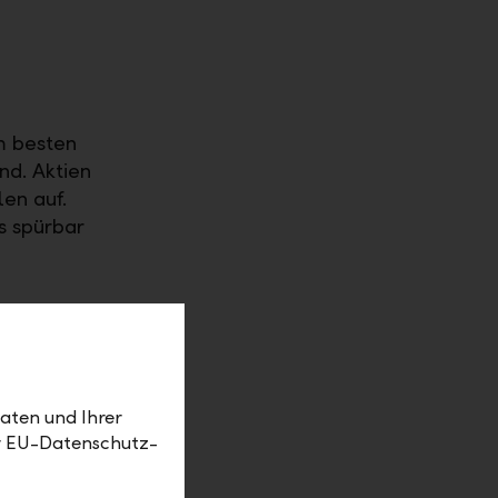
m besten
nd. Aktien
len auf.
s spürbar
ern schauen
aten und Ihrer
er EU-Datenschutz-
ndern die