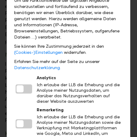
Um die Funktionsweise der digitalen Angebote
entscheidenden Kennzahlen wie dem CO₂-
sicherzustellen und fortlaufend zu verbessern,
benötigen wir einen Überblick darüber, wie diese
Fussabdruck im Bankbetrieb ist ein langfristiger
genutzt werden. Hierzu werden allgemeine Daten
Rückgang zu verzeichnen. "Die Richtung im
und Informationen (IP-Adresse,
Bankbetrieb stimmt", analysiert Group CEO Gabriel
Browsereinstellungen, Betriebssystem, aufgerufene
Brenna. "Auch im Produktbereich ist die Entwicklung
Dateien …) verarbeitet.
positiv."
Sie können Ihre Zustimmung jederzeit in den
(Cookies-)Einstellungen
widerrufen.
Nachhaltige Produkte lanciert
Erfahren Sie mehr auf der Seite zu unserer
Insbesondere mit der Erweiterung der
Datenschutzerklärung.
Produktpalette um neue, nachhaltige Angebote
konnte die Bank im Jahr 2022 Akzente setzen. Die
Analytics
LLB-Fonds berücksichtigen durchwegs
Ich erlaube der LLB die Erhebung und die
Analyse meiner Nutzungsdaten, um
Nachhaltigkeitsthemen wie den Klimaschutz und die
darüber das Nutzungsverhalten auf
Achtung der Menschenrechte. Zwei Impact Fonds
dieser Website auszuwerten
und das Vermögensverwaltungsmandat ESG+
Remarketing
ermöglichen es Investoren, gezielt in Firmen und
Ich erlaube der LLB die Erhebung und die
Projekte mit positiver Klimawirkung zu investieren.
Analyse meiner Nutzungsdaten sowie die
Verknüpfung mit Marketingplattformen
Klimaneutraler Bankbetrieb
wie Google, Meta und LinkedIn, um