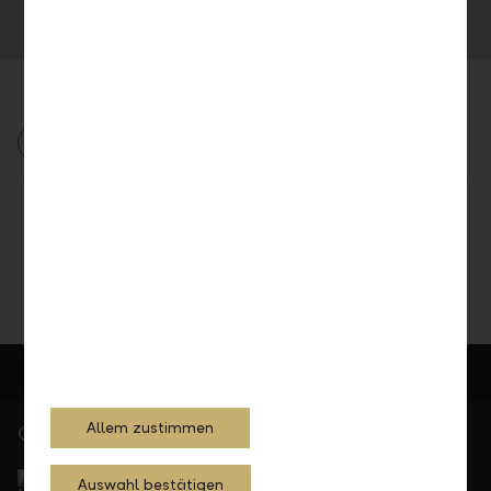
E-Mail senden
2023
Medienmitteilung
Teilen
Drucken
Allem zustimmen
Gerne für Sie da
Service Direkt
Auswahl bestätigen