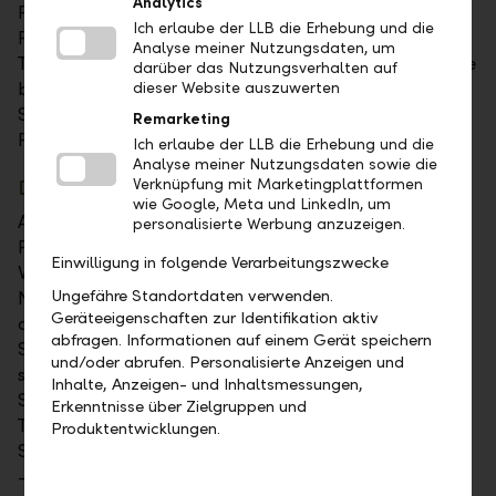
Analytics
FC Vaduz ihre Freizeit? Nachdem die jungen
Ich erlaube der LLB die Erhebung und die
Fussballfans am Empfang mit Trikots und
Analyse meiner Nutzungsdaten, um
Trinkflaschen ausgerüstet worden waren, erhielten sie
darüber das Nutzungsverhalten auf
bei einer spannenden Führung durch das Rheinpark
dieser Website auszuwerten
Stadion Antworten auf diese und viele weitere
Remarketing
Fragen.
Ich erlaube der LLB die Erhebung und die
Analyse meiner Nutzungsdaten sowie die
Dribbeln mit den Profis des FC Vaduz
Verknüpfung mit Marketingplattformen
wie Google, Meta und LinkedIn, um
Anschliessend ging es richtig los: An fünf verschieden
personalisierte Werbung anzuzeigen.
Posten trainierten die Kinder mit den Profis des FC
Einwilligung in folgende Verarbeitungszwecke
Vaduz. Mit Begeisterung übten die
Ungefähre Standortdaten verwenden.
Nachwuchsfussballer Tore schiessen, Pässe spielen,
Geräteeigenschaften zur Identifikation aktiv
dribbeln, jonglieren und vieles mehr. Mit Spiel und
abfragen. Informationen auf einem Gerät speichern
Spass sorgten die FC Vaduz-Spieler dabei für
und/oder abrufen. Personalisierte Anzeigen und
strahlende Augen bei den Kindern.
Inhalte, Anzeigen- und Inhaltsmessungen,
Selbstverständlich konnten die Kinder nach dem
Erkenntnisse über Zielgruppen und
Training und einem Gruppenfoto mit den FCV-
Produktentwicklungen.
Spielern bei ihren Stars noch Autogramme abholen
– egal ob auf Trikots, Postern oder sogar auf den