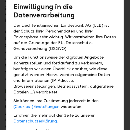
die Liechtensteinische Landesbank einen
Einwilligung in die
gemeinsamen Kinderevent durch. Wie bereits in den
vergangenen Jahren stiess der Event auf riesiges
Datenverarbeitung
Interesse.
Der Liechtensteinischen Landesbank AG (LLB) ist
der Schutz Ihrer Personendaten und Ihrer
Aus den zahlreichen Anmeldungen für die Teilnahme
Privatsphäre sehr wichtig. Wir verarbeiten Ihre Daten
loste die LLB 70 Mädchen und Buben im Alter
auf der Grundlage der EU-Datenschutz-
zwischen acht und zwölf Jahren aus. Die Gewinner
Grundverordnung (DSGVO).
wurden zu einem exklusiven Training mit den Profis
Um die Funktionsweise der digitalen Angebote
des FC Vaduz eingeladen. Kinder, die nicht am Event
sicherzustellen und fortlaufend zu verbessern,
teilnehmen konnten, gingen aber nicht leer aus: Sie
benötigen wir einen Überblick darüber, wie diese
erhielten je einen Gratiseintritt zu einem Heimspiel
genutzt werden. Hierzu werden allgemeine Daten
des FC Vaduz nach Wahl.
und Informationen (IP-Adresse,
Browsereinstellungen, Betriebssystem, aufgerufene
Hinter den Kulissen des Rheinpark Stadions
Dateien …) verarbeitet.
Wie sieht es eigentlich in den Katakomben des
Sie können Ihre Zustimmung jederzeit in den
Rheinpark Stadions aus? Wie fühlt es sich an, durch
(Cookies-)Einstellungen
widerrufen.
den Spielertunnel auf das Hauptfeld einzulaufen?
Erfahren Sie mehr auf der Seite zu unserer
Warum gibt es auf der Tribüne auch gepolsterte
Datenschutzerklärung.
Sitze? Und vor allem: Wie verbringen die Spieler des