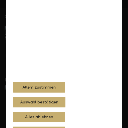
Gerne für Sie da
Service Direkt
Telefonisch erreichbar von Montag bis Freitag, 08.00
bis 17.30 Uhr
+423 236 88 11
Feedback
Anfrage
In Ihrer Nähe
Allem zustimmen
Auswahl bestätigen
Alles ablehnen