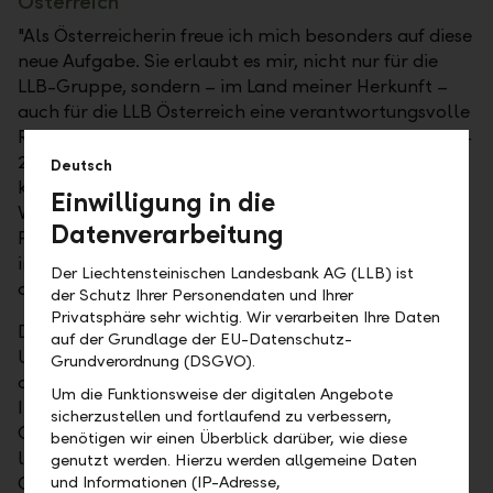
Österreich
"Als Österreicherin freue ich mich besonders auf diese
neue Aufgabe. Sie erlaubt es mir, nicht nur für die
LLB-Gruppe, sondern – im Land meiner Herkunft –
auch für die LLB Österreich eine verantwortungsvolle
Rolle zu übernehmen. Im Rahmen der Strategie ACT-
26 der LLB-Gruppe wollen wir in Österreich in den
Deutsch
kommenden Jahren unsere Position als führende
Einwilligung in die
Vermögensverwaltungsbank, als einzigartiges Fonds
Datenverarbeitung
Powerhouse sowie als verlässliche Partnerin im
institutionellen Geschäft weiter ausbauen", erklärt
Der Liechtensteinischen Landesbank AG (LLB) ist
die neue Aufsichtsratsvorsitzende.
der Schutz Ihrer Personendaten und Ihrer
Privatsphäre sehr wichtig. Wir verarbeiten Ihre Daten
Die ausgebildete Juristin – sie studierte an der
auf der Grundlage der EU-Datenschutz-
Universität Innsbruck Rechtswissenschaften und
Grundverordnung (DSGVO).
absolvierte den Master of European and
Um die Funktionsweise der digitalen Angebote
International Business Law an der Universität St.
sicherzustellen und fortlaufend zu verbessern,
Gallen – ist seit 2011 für die LLB in unterschiedlichen
benötigen wir einen Überblick darüber, wie diese
leitenden Funktionen tätig. 2016 trat sie in die
genutzt werden. Hierzu werden allgemeine Daten
Gruppenleitung der LLB-Gruppe ein und führte
und Informationen (IP-Adresse,