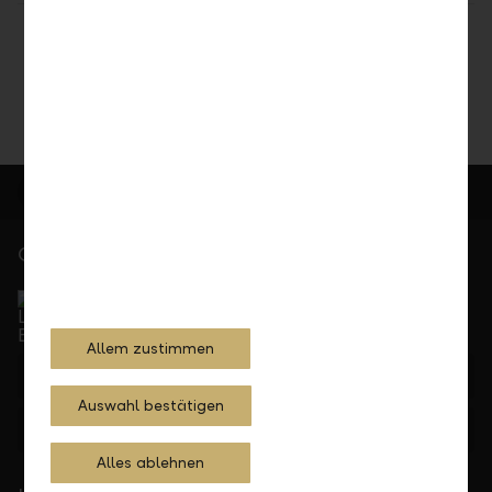
Teilen
Drucken
Gerne für Sie da
Service Direkt
Telefonisch erreichbar von Montag bis Freitag, 08.00
bis 17.30 Uhr
Allem zustimmen
+423 236 88 11
Auswahl bestätigen
Feedback
Anfrage
Alles ablehnen