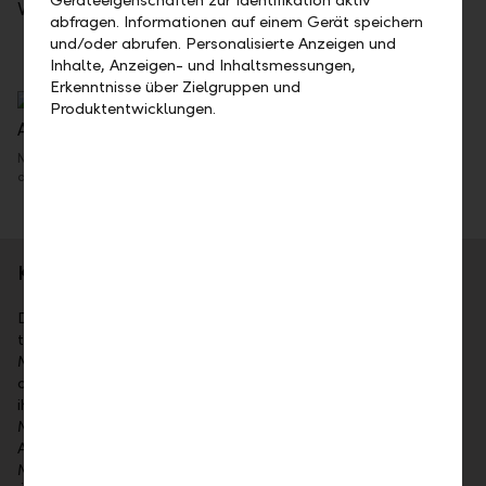
Vorreitern zu zählen."
abfragen. Informationen auf einem Gerät speichern
und/oder abrufen. Personalisierte Anzeigen und
Inhalte, Anzeigen- und Inhaltsmessungen,
Erkenntnisse über Zielgruppen und
Produktentwicklungen.
Natalie Flatz folgt auf Gabriel Brenna an der Spitze des Aufsichtsrates
der LLB (Österreich) AG.
Kurzporträt
Die
Liechtensteinische Landesbank AG (LLB)
ist das
traditionsreichste Finanzinstitut im Fürstentum Liechtenstein.
Mehrheitsaktionär ist das Land Liechtenstein. Die Aktien sind
an der SIX kotiert (Symbol: LLBN). Die LLB-Gruppe bietet
ihren Kunden umfassende Dienstleistungen im Wealth
Management an: als Universalbank, im Private Banking,
Asset Management sowie bei Fund Services. Mit 1'523
Mitarbeitenden ist sie in Liechtenstein, in der Schweiz, in