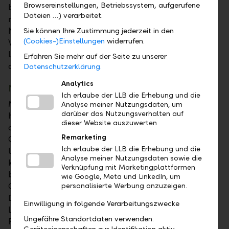
Browsereinstellungen, Betriebssystem, aufgerufene
bisher die Division Institutional Clients. Im Zuge der
Dateien …) verarbeitet.
neuen strategischen Ausrichtung der Gruppe wurde
Natalie Flatz mit der Leitung des International
Sie können Ihre Zustimmung jederzeit in den
(Cookies-)Einstellungen
widerrufen.
Wealth Managements betraut. Österreich ist neben
Liechtenstein und der Schweiz der dritte Heimmarkt
Erfahren Sie mehr auf der Seite zu unserer
der Gruppe.
Datenschutzerklärung.
Analytics
Novum
Ich erlaube der LLB die Erhebung und die
Mit Natalie Flatz nimmt erstmals eine Frau die
Analyse meiner Nutzungsdaten, um
darüber das Nutzungsverhalten auf
höchste Position im Aufsichtsrat der führenden
dieser Website auszuwerten
österreichischen Vermögensverwaltungsbank ein.
Remarketing
Group CEO Gabriel Brenna: "Als Österreicherin mit
Ich erlaube der LLB die Erhebung und die
langjähriger Bankenerfahrung in Führungspositionen
Analyse meiner Nutzungsdaten sowie die
kennt Natalie Flatz die spezifischen Anfordernisse
Verknüpfung mit Marketingplattformen
bestens. Ihre beindruckende Karriere bei der LLB-
wie Google, Meta und LinkedIn, um
Gruppe unterstreicht dies und zeigt auf, dass
personalisierte Werbung anzuzeigen.
Diversität und eine offene Kultur tief in der DNA der
Einwilligung in folgende Verarbeitungszwecke
LLB verankert sind. Wir sind sehr stolz, mit Natalie
Ungefähre Standortdaten verwenden.
Flatz an der Spitze der LLB Österreich hier zu den
Geräteeigenschaften zur Identifikation aktiv