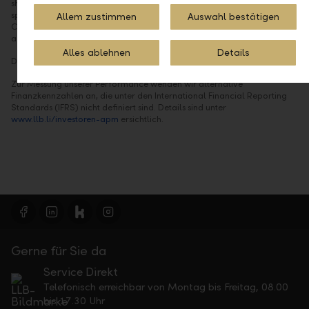
should not place undue reliance on forward-looking statements, which
speak of the date of this Communication. Statements contained in this
Allem zustimmen
Auswahl bestätigen
Communication regarding past trends or events should not be taken as
a representation that such trends or events will continue in the future.
Alles ablehnen
Details
DISCLAIMER
Zur Messung unserer Performance wenden wir alternative
Finanzkennzahlen an, die unter den International Financial Reporting
Standards (IFRS) nicht definiert sind. Details sind unter
www.llb.li/investoren-apm
ersichtlich.
Gerne für Sie da
Service Direkt
Telefonisch erreichbar von Montag bis Freitag, 08.00
bis 17.30 Uhr