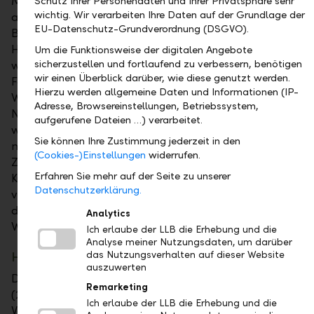
Mitgetragen wird diese erfreuliche Entwicklung von
Schutz Ihrer Personendaten und Ihrer Privatsphäre sehr
wichtig. Wir verarbeiten Ihre Daten auf der Grundlage der
allen Marktdivisionen und Buchungszentren.
EU-Datenschutz-Grundverordnung (DSGVO).
Besonders stark war das Wachstum in den
Heimmärkten Liechtenstein und Österreich. Ein
Um die Funktionsweise der digitalen Angebote
sicherzustellen und fortlaufend zu verbessern, benötigen
wesentlicher Anteil daran ist auf Zuflüsse im
wir einen Überblick darüber, wie diese genutzt werden.
Fondsgeschäft zurückzuführen. Auch in den
Hierzu werden allgemeine Daten und Informationen (IP-
Wachstumsmärkten Zentral- und Osteuropa sowie
Adresse, Browsereinstellungen, Betriebssystem,
Naher Osten konnten erfreuliche Zuwächse erzielt
aufgerufene Dateien …) verarbeitet.
werden. Allein durch die Vermittlungsvereinbarung
Sie können Ihre Zustimmung jederzeit in den
mit der Credit Suisse in Österreich ergaben sich
(Cookies-)Einstellungen
widerrufen.
Zuflüsse von CHF 0.8 Mia. Insgesamt erreichten die
Erfahren Sie mehr auf der Seite zu unserer
Kundenvermögen damit einen neuen Höchststand
Datenschutzerklärung.
von CHF 91.9 Mia. (31.12.2020: CHF 79.7 Mia.), und
die LLB-Gruppe erzielte das grösste organische
Analytics
Wachstum ihrer bisherigen Geschichte.
Ich erlaube der LLB die Erhebung und die
Analyse meiner Nutzungsdaten, um darüber
Höchstwert bei Kundenausleihungen
das Nutzungsverhalten auf dieser Website
auszuwerten
Die Kundenausleihungen sind 2021 auf CHF 13.8 Mia.
Remarketing
(2020: CHF 13.2 Mia.) angestiegen. Der Grossteil des
Ich erlaube der LLB die Erhebung und die
Volumens entfällt dabei auf Hypotheken. Diese