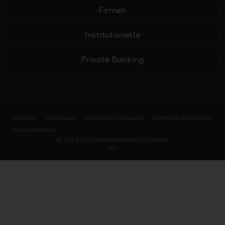
Firmen
Institutionelle
Private Banking
Sitemap
Impressum
Rechtliche Hinweise
Datenschutzhinweise
Barrierefreiheit
© 2026 Liechtensteinische Landesbank
AG