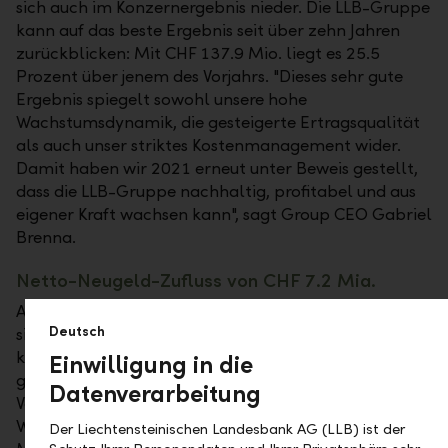
sich auch im Konzernergebnis nieder. Die LLB-Gruppe
kann auf das beste Ergebnis seit über zehn Jahren
zurückblicken: Mit CHF 137.9 Mio. liegt es 25.5
Prozent über jenem des Vorjahrs. "Dieses sehr gute
Ergebnis spiegelt sowohl unsere hohe
Wachstumsdynamik, die gesteigerte Ertragsqualität
als auch unser striktes Kostenmanagement wider.
Damit haben wir 2021 erneut unter Beweis gestellt,
dass die LLB-Gruppe nachhaltig, profitabel und aus
eigener Kraft wachsen kann", sagt Group CEO Gabriel
Brenna.
Netto-Neugeld-Zufluss von CHF 7.2 Mia.
Als besonders wichtiger Treiber des Wachstums hat
Deutsch
sich der Netto-Neugeld-Zufluss erwiesen. 2021
konnte die LLB-Gruppe CHF 7.2 Mia. an Neugeld
Einwilligung in die
generieren. Das ist mehr als doppelt so viel wie im
Datenverarbeitung
Vorjahr (2020: CHF 3.3 Mia.) und entspricht einem
Wachstum von 9.1 Prozent bei den Kundenvermögen.
Der Liechtensteinischen Landesbank AG (LLB) ist der