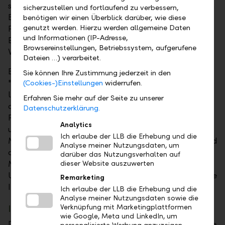
sich an internationalen Standards wie dem EU Green
sicherzustellen und fortlaufend zu verbessern,
Bond Standard orientieren. Beispiele hierfür sind
benötigen wir einen Überblick darüber, wie diese
genutzt werden. Hierzu werden allgemeine Daten
Projekte im Bereich erneuerbare Energien, zur
und Informationen (IP-Adresse,
Erhöhung der Energieeffizienz oder zur
Browsereinstellungen, Betriebssystem, aufgerufene
Verschmutzungsprävention und -kontrolle.
Dateien …) verarbeitet.
Bereits im Frühjahr 2022 hat die LLB den Fonds
Sie können Ihre Zustimmung jederzeit in den
"Impact Climate Aktien Global Passiv (USD)"
(Cookies-)Einstellungen
widerrufen.
lanciert. Der Fonds investiert in ein breit
Erfahren Sie mehr auf der Seite zu unserer
diversifiziertes Aktienportfolio und setzt dabei die
Datenschutzerklärung.
Pariser Klimaziele in einer innovativen Titelauswahl
Analytics
um. Anleger haben mit diesem Fonds die
Ich erlaube der LLB die Erhebung und die
Möglichkeit, sich auf Klimathemen zu fokussieren und
Analyse meiner Nutzungsdaten, um
die daraus entstehenden Anlagechancen zu nutzen.
darüber das Nutzungsverhalten auf
Mit einem Fondsvermögen von rund 480 Millionen
dieser Website auszuwerten
US-Dollar (per 31. Juli 2022) ist er aktuell der grösste
Remarketing
Impact-Fonds in Liechtenstein.
Ich erlaube der LLB die Erhebung und die
Analyse meiner Nutzungsdaten sowie die
Impact für noch mehr Nachhaltigkeit
Verknüpfung mit Marketingplattformen
wie Google, Meta und LinkedIn, um
Die LLB bietet ihren Kunden verschiedene nachhaltige