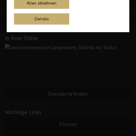
Alles ablehnen
+423 236 88 11
Details
Feedback
Anfrage
In Ihrer Nähe
Standorte finden
Wichtige Links
Private