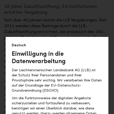
10 Jahre Zukunftsstiftung: 24 Institutionen
erhalten Vergabung
Seit über 40 Jahren leistet die LLB Vergabungen. Seit
2011 werden diese Beiträge durch die LLB-
Zukunftsstiftung entrichtet, die anlässlich des 150-
jährigen Bestehens der LLB gegründet wurde. Das 10-
Jahre-Jubiläum der Stiftung nimmt der Stiftungsrat
Deutsch
zum Anlass, den Zukunftspreis zu lancieren. Er wird
Einwilligung in die
mit einem namhaften Betrag dotiert sein und alle
Datenverarbeitung
zwei Jahre – alternierend zum LLB KMU Award – an
ein herausragendes Nachhaltigkeitsengagement
Der Liechtensteinischen Landesbank AG (LLB) ist
vergeben.
der Schutz Ihrer Personendaten und Ihrer
Privatsphäre sehr wichtig. Wir verarbeiten Ihre Daten
"Mit der Verleihung des Zukunftspreises der LLB-
auf der Grundlage der EU-Datenschutz-
Zukunftsstiftung möchten wir besondere Leistungen
Grundverordnung (DSGVO).
im Bereich Nachhaltigkeit würdigen, die einen
Um die Funktionsweise der digitalen Angebote
massgeblichen Beitrag zur werteorientierten und
sicherzustellen und fortlaufend zu verbessern,
zukunftsgerichteten Entwicklung der Gesellschaft
benötigen wir einen Überblick darüber, wie diese
leisten", erklärt Gabriel Brenna,
genutzt werden. Hierzu werden allgemeine Daten