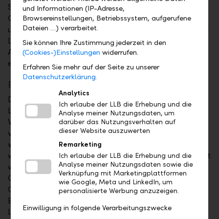
Stiftungsratspräsident der Zukunftsstiftung und
und Informationen (IP-Adresse,
Group CEO der LLB-Gruppe. Der Zukunftspreis
Browsereinstellungen, Betriebssystem, aufgerufene
Dateien …) verarbeitet.
unterstreicht zudem die strategische Ausrichtung der
LLB-Gruppe, die mit ihrer Unternehmensstrategie
Sie können Ihre Zustimmung jederzeit in den
ACT-26 umfassend auf Nachhaltigkeit fokussiert und
(Cookies-)Einstellungen
widerrufen.
eine Vorreiterrolle einnehmen will.
Erfahren Sie mehr auf der Seite zu unserer
Datenschutzerklärung.
Ein Dankeschön für das soziale Engagement
Analytics
Das 10-Jahre-Jubiläum der LLB-Zukunftsstiftung, die
Ich erlaube der LLB die Erhebung und die
Lancierung des Zukunftspreises und die diesjährigen
Analyse meiner Nutzungsdaten, um
Vergabungen hätten am traditionellen,
darüber das Nutzungsverhalten auf
dieser Website auszuwerten
vorweihnachtlichen Vergabungsanlass gefeiert
werden sollen. Auf die Veranstaltung musste jedoch –
Remarketing
wie schon im letzten Jahr – coronabedingt verzichtet
Ich erlaube der LLB die Erhebung und die
Analyse meiner Nutzungsdaten sowie die
werden. In seinem Schreiben an die begünstigten
Verknüpfung mit Marketingplattformen
Organisationen bedankt sich Stiftungsratspräsident
wie Google, Meta und LinkedIn, um
Gabriel Brenna für "das so wichtige und tragende
personalisierte Werbung anzuzeigen.
Engagement der sozialen Organisationen in
Einwilligung in folgende Verarbeitungszwecke
Liechtenstein, die auch in der aktuellen erschwerten