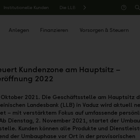
Institutionelle Kunden
Die LLB
S
Hilfe
Anlegen
Finanzieren
Vorsorgen & Steuern
euert Kundenzone am Hauptsitz –
röffnung 2022
 Oktober 2021. Die Geschäftsstelle am Hauptsitz d
einischen Landesbank (LLB) in Vaduz wird aktuell n
et – mit verstärktem Fokus auf umfassende persönl
 Ab Dienstag, 2. November 2021, startet der Umbau
telle. Kunden können alle Produkte und Dienstleis
nd der Umbauphase vor Ort in der provisorischen