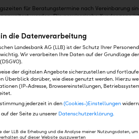
gszeiten für Beratungstermine nach Vereinbarung si
hr erweitert worden. Die provisorische Kundenzone is
 Freitag durchgehend von 9 bis 16 Uhr geöffnet. Für 
eit, während der auch die 24h-Automatenzone erne
 in die Datenverarbeitung
provisorischer Bancomat im Innenhof parat, sodass au
sorgung direkt beim Hauptsitz gewährleistet bleibt.
ischen Landesbank AG (LLB) ist der Schutz Ihrer Personend
 wichtig. Wir verarbeiten Ihre Daten auf der Grundlage d
ezifischer Angebote sind die Kunden gebeten, die Sig
 (DSGVO).
 beachten, beziehungsweise werden Kunden gezielt i
eise der digitalen Angebote sicherzustellen und fortlaufe
gestaltung ihres Hauptsitzes in Vaduz wird die LLB d
en Überblick darüber, wie diese genutzt werden. Hierzu w
tung ihres Geschäftsstellenetzes in Liechtenstein abs
tionen (IP-Adresse, Browsereinstellungen, Betriebssyste
rte Balzers und Eschen sind bereits umgestaltet wor
itet.
n am LLB-Hauptsitz werden über den Jahreswechsel
ustimmung jederzeit in den
(Cookies-)Einstellungen
widerr
Wiedereröffnet werden soll die dannzumal rundum 
auf der Seite zu unserer
e im Mai 2022.
Datenschutzerklärung.
mationen zur Neugestaltung der Kundenzone Vaduz si
be der LLB die Erhebung und die Analyse meiner Nutzungsdaten, um
Website publiziert:
www.llb.li/vaduz
erhalten auf dieser Website auszuwerten