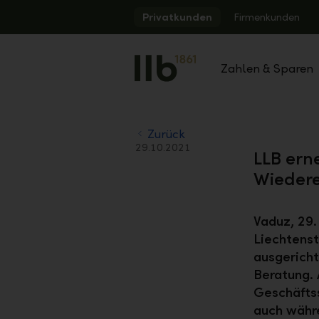
Alerts.Headline
Privatkunden
Firmenkunden
Zahlen & Sparen
Zurück
29.10.2021
LLB ern
Wiedere
Vaduz, 29.
Liechtenst
ausgericht
Beratung.
Geschäftss
auch währe