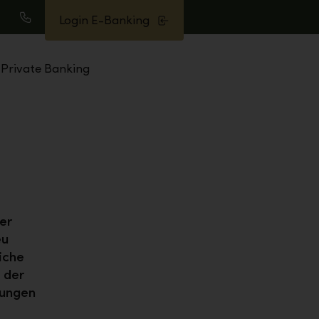
Login E-Banking
uche
Anrufen
Private Banking
er
eu
iche
 der
tungen