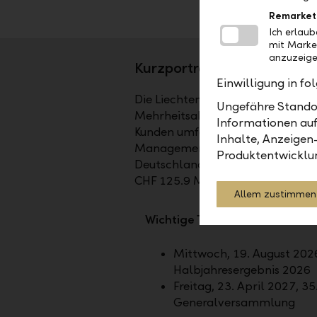
Remarket
Ich erlau
mit Marke
anzuzeige
Kurzporträt
Einwilligung in f
Die Liechtensteinische Landesbank
Ungefähre Standor
Mehrheitsaktionär ist das Land Li
Informationen auf
Kunden umfassende Dienstleistun
Inhalte, Anzeigen
Management sowie bei Fund Service
Produktentwicklu
Deutschland, in Dubai und in Ab
CHF 125.9 Mia.
Allem zustimmen
Wichtige Termine
Mittwoch, 19. August 2026
Halbjahresergebnis 2026
Freitag, 23. April 2027, 35
Generalversammlung