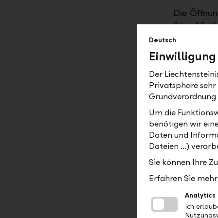
Die Öffnun
8 bis 18 U
Montag bis
Deutsch
Übergangsz
Einwilligung
steht ein 
Bargeldver
Der Liechtenstein
Privatsphäre sehr
anderer sp
Grundverordnung
vor Ort zu
Um die Funktionsw
Mit der Um
benötigen wir ein
Neuausrich
Daten und Informa
Die Stando
Dateien …) verarbe
Bauarbeite
Sie können Ihre Z
andauern. 
Erfahren Sie mehr 
Kundenzon
Analytics
Alle Infor
Ich erlau
folgenden 
Nutzungsv