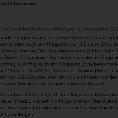
telle beziehen.
sche Geschäftsstelle öffnet per 2. November 20
ende Neugestaltung der Geschäftsstelle Vaduz erfol
den Kunden auch am Hauptsitz der LLB neue Erlebnis
ieten zu können. "Wir fokussieren noch stärker auf di
n Bedürfnisse unserer Kunden und werden im Zuge u
trategie künftig auch am Hauptsitz ganz besondere
en", betont Urs Müller, Leiter der Division Privat- un
den der LLB-Gruppe. Vom Umbau profitieren werden
Private Banking und im institutionellen Bereich.
s Umbaus bietet die LLB ihren Kunden in der proviso
telle in Vaduz weiterhin alle gewohnten Dienstleist
an. Der Zugang befindet sich gegenüber dem Landt
 Arkadenbogen.