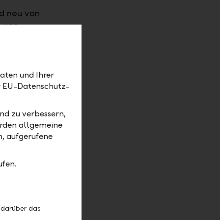
nd neu von
t von
die
uert wird,
ch die
 Bezüglich
aten und Ihrer
er EU-Datenschutz-
nalisation
nformiert.
nd zu verbessern,
ie
erden allgemeine
chliessen.
m, aufgerufene
den. Die
 hinaus
ufen.
erneuerte
nd auf der
 darüber das