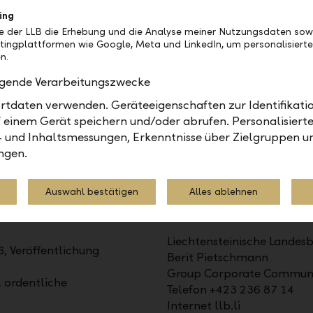
ing
be der LLB die Erhebung und die Analyse meiner Nutzungsdaten sow
tingplattformen wie Google, Meta und LinkedIn, um personalisiert
n.
olgende Verarbeitungszwecke
 AG (LLB) ist das traditionsreichste Finanzinstitut im Für
tdaten verwenden. Geräteeigenschaften zur Identifikatio
echtenstein. Die Aktien sind an der SIX kotiert (Symbol: L
 einem Gerät speichern und/oder abrufen. Personalisiert
gen im Wealth Management an: als Universalbank, im Pri
- und Inhaltsmessungen, Erkenntnisse über Zielgruppen u
s. Mit 1'523 Mitarbeitenden ist sie in Liechtenstein, in d
ngen.
u Dhabi präsent. Per 31. Dezember 2025 lag das Geschäf
Auswahl bestätigen
Alles ablehnen
Kontakt
Liechtensteinische Landes
, Veröffentlichung
Berit Pietschmann
Group Corporate Communi
. ordentliche
Telefon +423 236 87 14
Internet llb.li