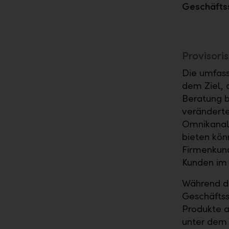
Geschäftss
Provisori
Die umfass
dem Ziel, 
Beratung b
veränderte
Omnikanals
bieten könn
Firmenkun
Kunden im 
Während de
Geschäftss
Produkte 
unter dem