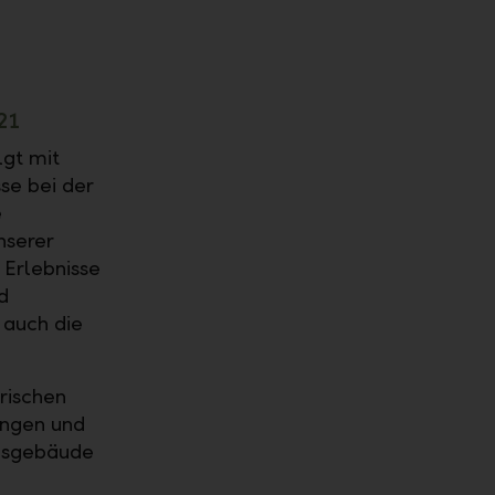
21
gt mit
se bei der
e
nserer
 Erlebnisse
d
 auch die
rischen
ungen und
agsgebäude