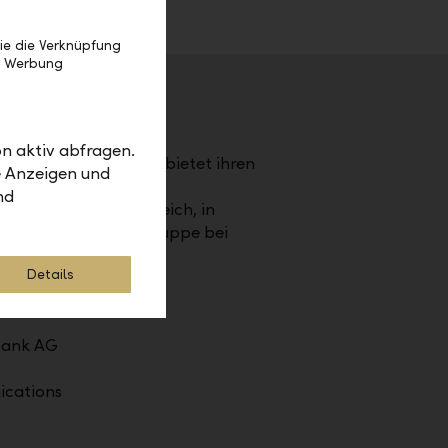
ie die Verknüpfung
e Werbung
stentum Liechtenstein.
n aktiv abfragen.
LBN). Die LLB-Gruppe bietet ihren
e Anzeigen und
vate Banking, Asset
nd
er Schweiz, in Österreich, in
tsvolumen der LLB-Gruppe bei
Details
bank AG
cations