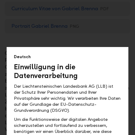
Curriculum Vitae von Gabriel Brenna
PDF
Portrait Gabriel Brenna
PNG
Gabriel Brenna ist seit 2012 Leiter der Division
Deutsch
Private Banking und Mitglied der Gruppen- und
Einwilligung in die
Geschäftsleitung des Unternehmens. Er hat während
zwei Strategiephasen den Ausbau des Private-
Datenverarbeitung
Banking-Geschäfts vorangetrieben und wesentlich
Der Liechtensteinischen Landesbank AG (LLB) ist
zum Wachstum der LLB-Gruppe in den Heimmärkten
der Schutz Ihrer Personendaten und Ihrer
Liechtenstein, Österreich und der Schweiz sowie in
Privatsphäre sehr wichtig. Wir verarbeiten Ihre Daten
Zentral- und Osteuropa und im Nahen Osten
auf der Grundlage der EU-Datenschutz-
beigetragen. Gabriel Brenna ist zudem Vorsitzender
Grundverordnung (DSGVO).
des Aufsichtsrates der Liechtensteinischen
Um die Funktionsweise der digitalen Angebote
Landesbank (Österreich) AG sowie Mitglied der
sicherzustellen und fortlaufend zu verbessern,
Verwaltungsräte der LLB Asset Management AG und
benötigen wir einen Überblick darüber, wie diese