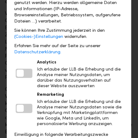
der Bank Linth LLB AG.
genutzt werden. Hierzu werden allgemeine Daten
und Informationen (IP-Adresse,
Vor seinem Engagement bei der LLB-Gruppe war
Browsereinstellungen, Betriebssystem, aufgerufene
Gabriel Brenna acht Jahre für das
Dateien …) verarbeitet.
Beratungsunternehmen McKinsey & Company in
Sie können Ihre Zustimmung jederzeit in den
Zürich und London tätig, zuletzt als Partner und
(Cookies-)Einstellungen
widerrufen.
Leiter der Schweizer Private Banking und Risk
Erfahren Sie mehr auf der Seite zu unserer
Management Practice. In dieser Funktion hat er
Datenschutzerklärung.
Privatbanken, Kantonalbanken und internationale
Analytics
Grossbanken in der Schweiz und in Europa in
Ich erlaube der LLB die Erhebung und die
verschiedensten strategischen und operativen
Analyse meiner Nutzungsdaten, um
Fragestellungen beraten.
darüber das Nutzungsverhalten auf
dieser Website auszuwerten
Gabriela Nagel-Jungo, Vize-
Remarketing
Verwaltungsratspräsidentin der LLB-Gruppe,
Ich erlaube der LLB die Erhebung und die
kommentiert: "Der Verwaltungsrat freut sich, mit
Analyse meiner Nutzungsdaten sowie die
Gabriel Brenna eine starke Führungspersönlichkeit
Verknüpfung mit Marketingplattformen
aus den eigenen Reihen als Group CEO ernennen zu
wie Google, Meta und LinkedIn, um
personalisierte Werbung anzuzeigen.
können, welche die LLB-Gruppe und ihre erfolgreiche
Entwicklung aus langjähriger Erfahrung kennt und
Einwilligung in folgende Verarbeitungszwecke