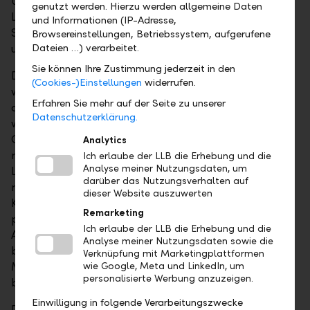
Unternehmen widerspiegelt. Die LLB und die Bank
genutzt werden. Hierzu werden allgemeine Daten
Linth liegen in diesen Bereichen im absoluten
und Informationen (IP-Adresse,
Spitzenfeld der befragten Firmen in Liechtenstein
Browsereinstellungen, Betriebssystem, aufgerufene
Dateien …) verarbeitet.
und in der Schweiz.
Sie können Ihre Zustimmung jederzeit in den
Die Ergebnisse der Mitarbeiterbefragung sind eine
(Cookies-)Einstellungen
widerrufen.
wichtige Grundlage, damit sich die Unternehmen als
Erfahren Sie mehr auf der Seite zu unserer
attraktive Arbeitgeber kontinuierlich
Datenschutzerklärung.
weiterentwickeln können. Bernd Moosmann, Leiter
Group Human Resources der LLB-Gruppe: "Es freut
Analytics
mich ausserordentlich, dass sich die LLB und die Bank
Ich erlaube der LLB die Erhebung und die
Analyse meiner Nutzungsdaten, um
Linth seit der letzten Befragung vor drei Jahren
darüber das Nutzungsverhalten auf
nochmals gesteigert haben und sich im
dieser Website auszuwerten
Konkurrenzvergleich als Top-Arbeitgeber
Remarketing
präsentieren. Besonders auch, weil der Swiss
Ich erlaube der LLB die Erhebung und die
Arbeitgeber Award nicht auf einer externen Analyse
Analyse meiner Nutzungsdaten sowie die
basiert, sondern auf den Einschätzungen der
Verknüpfung mit Marketingplattformen
Mitarbeitenden selbst. Die erneute Auszeichnung
wie Google, Meta und LinkedIn, um
personalisierte Werbung anzuzeigen.
bestätigt uns, dass wir auf dem richtigen Weg sind."
Einwilligung in folgende Verarbeitungszwecke
Die Mitarbeiterbefragungen, die dem Swiss