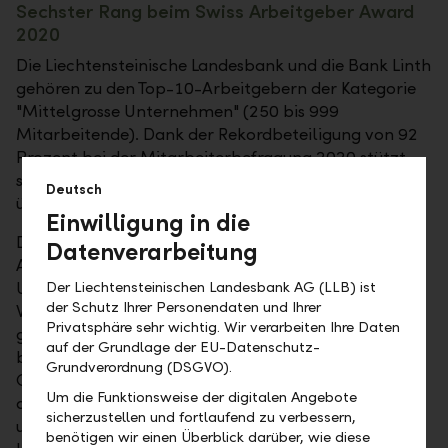
Sechster Rang beim Swiss Arbeitgeber Award
2020
Die Liechtensteinische Landesbank und die Bank Linth
gehören zu den Top-10-Arbeitgebern der Kategorie
"Mittelgrosse Unternehmen" (250 bis 999
Mitarbeitende). Dank der Rekordbeteiligung von 92
Prozent bei der Mitarbeiterbefragung 2020 stützt
sich die Beurteilung der beiden Banken auf eine
Deutsch
überdurchschnittlich breite Basis.
Einwilligung in die
Die Umfrage zeichnet die LLB und die Bank Linth als
Datenverarbeitung
Arbeitgeber mit einer sehr starken
Der Liechtensteinischen Landesbank AG (LLB) ist
Unternehmenskultur, einer ausgeprägten
der Schutz Ihrer Personendaten und Ihrer
Werteorientierung, spannenden Arbeitsinhalten und
Privatsphäre sehr wichtig. Wir verarbeiten Ihre Daten
grossen Partizipationsmöglichkeiten aus. Ganz
auf der Grundlage der EU-Datenschutz-
besonders sticht im Unternehmensvergleich das
Grundverordnung (DSGVO).
Commitment der Mitarbeitenden heraus, das unter
Um die Funktionsweise der digitalen Angebote
anderem die Leistungsbereitschaft, die Identifikation
sicherzustellen und fortlaufend zu verbessern,
und die langfristige Verbundenheit mit dem
benötigen wir einen Überblick darüber, wie diese