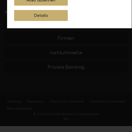
Alles ablehnen
Wichtige Links
Details
Private
Firmen
Institutionelle
Private Banking
Sitemap
Impressum
Rechtliche Hinweise
Datenschutzhinweise
Barrierefreiheit
© 2026 Liechtensteinische Landesbank
AG