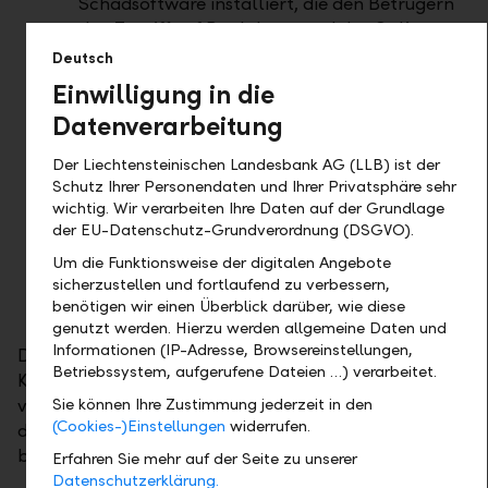
Schadsoftware installiert, die den Betrügern
den Zugriff auf Bankdaten und das Online
Banking ermöglicht. Beispiel für
Deutsch
ungewöhnliches Verhalten ist, wenn plötzlich
Einwilligung in die
das Login nicht funktioniert und persönliche
Datenverarbeitung
Daten abgefragt werden.
Eine weitere Betrugsmasche besteht darin,
Der Liechtensteinischen Landesbank AG (LLB) ist der
dass sich Betrüger am Telefon als Polizisten
Schutz Ihrer Personendaten und Ihrer Privatsphäre sehr
ausgeben und Nutzer dazu auffordern
wichtig. Wir verarbeiten Ihre Daten auf der Grundlage
der EU-Datenschutz-Grundverordnung (DSGVO).
nachzuprüfen, ob sie Opfer eines E-Banking-
Betrugs geworden sind. Dabei versuchen sie
Um die Funktionsweise der digitalen Angebote
ebenfalls, an persönliche Daten
sicherzustellen und fortlaufend zu verbessern,
benötigen wir einen Überblick darüber, wie diese
heranzukommen.
genutzt werden. Hierzu werden allgemeine Daten und
Informationen (IP-Adresse, Browsereinstellungen,
Die Liechtensteinische Landesbank erinnert ihre
Betriebssystem, aufgerufene Dateien …) verarbeitet.
Kunden daran, in der Adventszeit besonders
vorsichtig zu sein und allfällige Vorkommnisse sofort
Sie können Ihre Zustimmung jederzeit in den
(Cookies-)Einstellungen
widerrufen.
der Polizei zu melden und die Bank zu
benachrichtigen.
Erfahren Sie mehr auf der Seite zu unserer
Datenschutzerklärung.