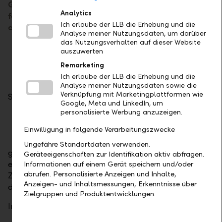
Gleichzeitig weist die Bank darauf hin, dass sie
Analytics
folgende Daten nie über E-Mail oder telefonisch
Ich erlaube der LLB die Erhebung und die
anfordern würde:
Analyse meiner Nutzungsdaten, um darüber
das Nutzungsverhalten auf dieser Website
Aktivierungsbriefe
auszuwerten
PhotoTAN (Mosaik)
Remarketing
Passwörter
Ich erlaube der LLB die Erhebung und die
Analyse meiner Nutzungsdaten sowie die
Verknüpfung mit Marketingplattformen wie
Sollten Sie einen Anruf bekommen, bei dem Sie nach
Google, Meta und LinkedIn, um
personalisierte Werbung anzuzeigen.
Benutzeridentifikationen oder
Einwilligung in folgende Verarbeitungszwecke
Kontonummern
Ungefähre Standortdaten verwenden.
gefragt werden, vergewissern Sie sich, dass es sich um
Geräteeigenschaften zur Identifikation aktiv abfragen.
eine Kontaktaufnahme durch die Bank handelt. Im
Informationen auf einem Gerät speichern und/oder
abrufen. Personalisierte Anzeigen und Inhalte,
Zweifelsfall beenden Sie das Gespräch und rufen Sie
Anzeigen- und Inhaltsmessungen, Erkenntnisse über
die Bank zurück.
Zielgruppen und Produktentwicklungen.
Information der Landespolizei: