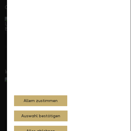
Gerne für Sie da
Service Direkt
Telefonisch erreichbar von Montag bis Freitag, 08.00
bis 17.30 Uhr
+423 236 88 11
Feedback
Anfrage
In Ihrer Nähe
Allem zustimmen
Auswahl bestätigen
Standorte finden