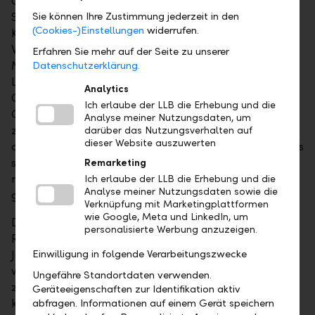
Obligationenfonds, aber vor allem auch unsere
Strategiefonds Spitzenpositionen. Diese zeigen die
Sie können Ihre Zustimmung jederzeit in den
(Cookies-)Einstellungen
widerrufen.
Kompetenz der LLB-Gruppe als
Vermögensverwalterin besonders gut auf", sagt
Erfahren Sie mehr auf der Seite zu unserer
Markus Wiedemann, Chief Investment Officer der
Datenschutzerklärung.
LLB-Gruppe. "Umso mehr freuen wir uns, als
Analytics
Gewinner in der hart umkämpften Kategorie 'Equity
Ich erlaube der LLB die Erhebung und die
Global Income' für sämtliche in der Schweiz
Analyse meiner Nutzungsdaten, um
zugelassenen Fonds wiederholt und in Folge
darüber das Nutzungsverhalten auf
dieser Website auszuwerten
ausgezeichnet zu werden. Damit beweist die LLB, dass
sie durch systematische Anlageprozesse
Remarketing
nachhaltigen Mehrwert für ihre Kunden schafft –
Ich erlaube der LLB die Erhebung und die
Analyse meiner Nutzungsdaten sowie die
gerade auch in schwierigen Aktienjahren wie 2018."
Verknüpfung mit Marketingplattformen
wie Google, Meta und LinkedIn, um
Die
Refinitiv Lipper Fund Awards
, vormals Thomson
personalisierte Werbung anzuzeigen.
Reuters Lipper Fund Awards, sind seit mehr als drei
Jahrzehnten und in über zwanzig Ländern die
Einwilligung in folgende Verarbeitungszwecke
wichtigste Auszeichnung in der Fondsbranche. Sie
Ungefähre Standortdaten verwenden.
zeichnen die Besten der Besten im Hinblick auf eine
Geräteeigenschaften zur Identifikation aktiv
konstant starke, risikoadjustierte Performance aus.
abfragen. Informationen auf einem Gerät speichern