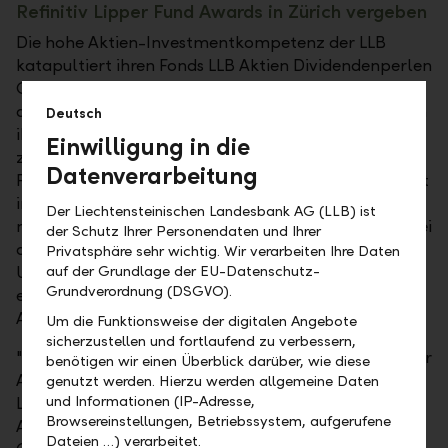
Refinitiv Lipper Fund Awards in Zürich vergeben
Die hohe Aktien-Investmentkompetenz der LLB
katapultiert ihren Fonds LLB Aktien Dividendenperlen
Global (CHF) erneut an die Spitze. Damit bestätigt
die LLB in der Kategorie "Equity Global Income" auch
Deutsch
ihr hervorragendes Aktienmanagement. Zum
Einwilligung in die
zweiten Mal in Folge gewinnt der Fonds für seine
Datenverarbeitung
Performance über die letzten fünf Jahre. Er investiert
in ein breit diversifiziertes Aktienportfolio, um eine
Der Liechtensteinischen Landesbank AG (LLB) ist
möglichst hohe Gesamtrendite zu erwirtschaften. Bei
der Schutz Ihrer Personendaten und Ihrer
der Aktienauswahl werden weltweit führende
Privatsphäre sehr wichtig. Wir verarbeiten Ihre Daten
Unternehmen mit einer überdurchschnittlich
auf der Grundlage der EU-Datenschutz-
Grundverordnung (DSGVO).
erwarteten Dividendenrendite beziehungsweise
Aktionärsrendite favorisiert.
Um die Funktionsweise der digitalen Angebote
sicherzustellen und fortlaufend zu verbessern,
"In den vergangenen Jahren durften wir immer wieder
benötigen wir einen Überblick darüber, wie diese
Auszeichnungen in verschiedenen Ländern für unsere
genutzt werden. Hierzu werden allgemeine Daten
und Informationen (IP-Adresse,
LLB-Fonds entgegennehmen. Neben 'Best Group
Browsereinstellungen, Betriebssystem, aufgerufene
Awards' erreichten auch Aktien- und
Dateien …) verarbeitet.