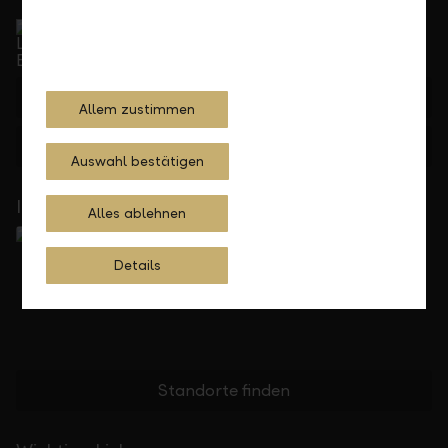
Service Direkt
Telefonisch erreichbar von Montag bis Freitag, 08.00
bis 17.30 Uhr
+423 236 88 11
Allem zustimmen
Feedback
Anfrage
Auswahl bestätigen
In Ihrer Nähe
Alles ablehnen
Details
Standorte finden