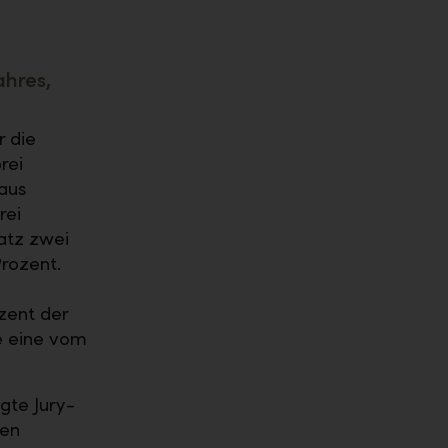
ahres,
r die
rei
aus
rei
atz zwei
rozent.
zent der
e eine vom
gte Jury-
ten