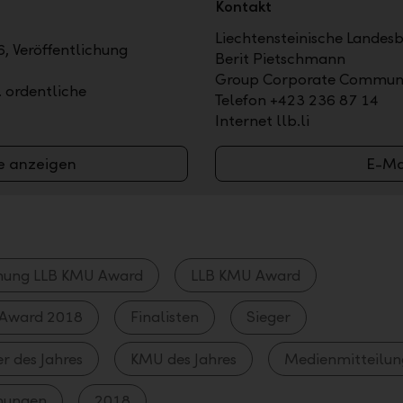
Kontakt
Liechtensteinische Landes
, Veröffentlichung
Berit Pietschmann
Group Corporate Communi
. ordentliche
Telefon +423 236 87 14
Internet llb.li
e anzeigen
E-Ma
nung LLB KMU Award
LLB KMU Award
Award 2018
Finalisten
Sieger
 des Jahres
KMU des Jahres
Medienmitteilun
nungen
2018