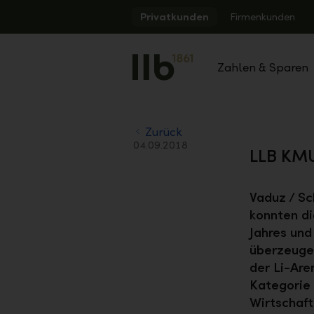
Alerts.Headline
Privatkunden
Firmenkunden
Zahlen & Sparen
Zurück
04.09.2018
LLB KMU
Vaduz / S
konnten di
Jahres un
überzeugen
der Li-Are
Kategorie 
Wirtschaft