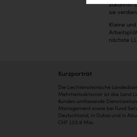
zukunfts- 
sie verdie
Kleine und
Arbeitsplä
nächste L
Kurzporträt
Die Liechtensteinische Landesbank
Mehrheitsaktionär ist das Land Li
Kunden umfassende Dienstleistun
Management sowie bei Fund Service
Deutschland, in Dubai und in Ab
CHF 125.9 Mia.