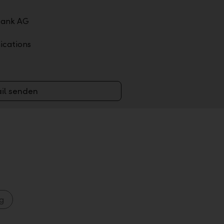
bank AG
cations
il senden
g