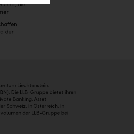
Bühne, die
mmer.
chaffen
d der
stentum Liechtenstein.
LBN). Die LLB-Gruppe bietet ihren
vate Banking, Asset
er Schweiz, in Österreich, in
tsvolumen der LLB-Gruppe bei