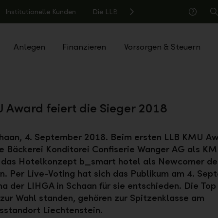
Institutionelle Kunden
Die LLB
S
Hilfe
Anlegen
Finanzieren
Vorsorgen & Steuern
 Award feiert die Sieger 2018
chaan, 4. September 2018. Beim ersten LLB KMU A
e Bäckerei Konditorei Confiserie Wanger AG als K
d das Hotelkonzept b_smart hotel als Newcomer de
. Per Live-Voting hat sich das Publikum am 4. Sep
na der LIHGA in Schaan für sie entschieden. Die Top 
zur Wahl standen, gehören zur Spitzenklasse am
sstandort Liechtenstein.