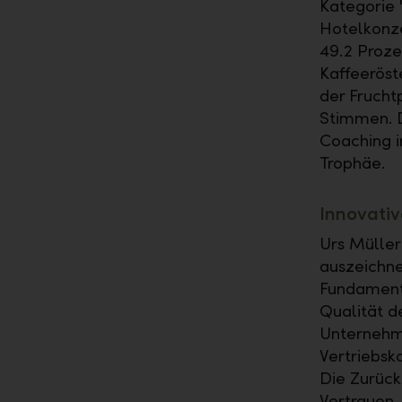
Kategorie 
Hotelkonze
49.2 Proze
Kaffeeröst
der Frucht
Stimmen. D
Coaching 
Trophäe.
Innovati
Urs Müller
auszeichne
Fundament 
Qualität de
Unternehme
Vertriebsk
Die Zurück
Vertrauen,