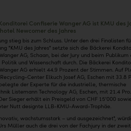
Konditorei Confiserie Wanger AG ist KMU des J
hotel Newcomer des Jahres
g stieg bis zum Schluss. Unter den drei Finalisten fü
ng "KMU des Jahres" setzte sich die Bäckerei Kondito
 Wanger AG, Schaan, bei der Jury und beim Publikum 
 Politik und Wissenschaft durch. Die Bäckerei Kondito
 Wanger AG erhielt 44.9 Prozent der Stimmen. Auf Pl
 Recycling-Center Elkuch Josef AG, Eschen mit 33.8 P
belegte der Experte für die industrielle, thermische
hnik Listemann Technology AG, Eschen, mit 21.4 Pro
er Sieger erhält ein Preisgeld von CHF 15'000 sowi
Peter Nutt designte LLB-KMU-Award-Trophäe.
innovativ, wachstumsstark – und ausgezeichnet", würdi
Urs Müller auch die drei von der Fachjury in der zwei