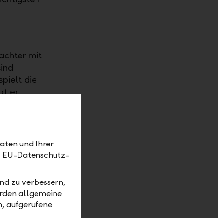
rachter mit
sind
pielt die
at er
wie
aten und Ihrer
er EU-Datenschutz-
nd zu verbessern,
l Risch
erden allgemeine
g der KMU
m, aufgerufene
 hoch