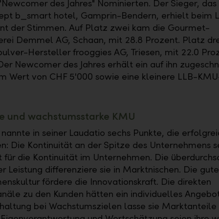
"Newcomer des Jahres" Nominierten. Der Sieger, das
pt b_smart hotel, Gamprin-Bendern, erhielt beim L
nt der Stimmen. Auf Platz zwei kam die Gourmet-
erei Demmel AG, Schaan, mit 28.8 Prozent. Platz dr
pulver-Hersteller frooggies AG, Triesen, mit 22.0 Pro
er Newcomer des Jahres erhält ein auf ihn zugeschn
im Wert von CHF 5'000 sowie eine kleinere LLB-KM
ve und wachstumsstarke KMU
 nannte in seiner Laudatio sechs Punkte, die erfolgr
n: Die Kontinuität an der Spitze des Unternehmens s
für die Kontinuität im Unternehmen. Die überdurchsc
r Leistung differenziere sie in Marktnischen. Die gute
nskultur fördere die Innovationskraft. Die direkten
anäle zu den Kunden hätten ein individuelles Angebot
haltung bei Wachstumszielen lasse sie Marktanteile
 Eigenverantwortung und Wertschätzung seien ihre w