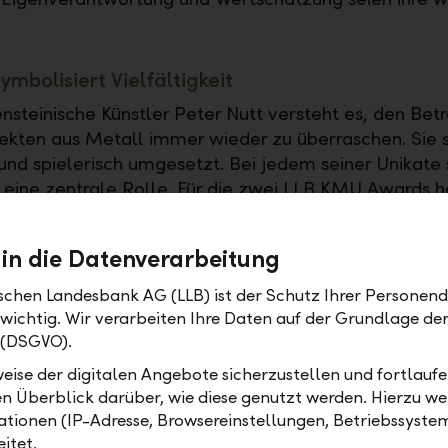
ymbolisiert Vielfältigkeit
ensteinische Künstler Peter Nutt versteht es, den Bet
ekten aus Metall immer wieder zu überraschen. Sie 
 und spielerisch umgesetzt. Bei jedem seiner Unikate s
ine zentrale Rolle. Für die zwei LLB KMU Awards h
und Rechtecke zusammengefügt, die symbolisieren, 
 KMU in den unterschiedlichsten Branchen sind. Die
 in die Datenverarbeitung
ente stehen für Geradlinigkeit, Verbundenheit und
reben.
ischen Landesbank AG (LLB) ist der Schutz Ihrer Personend
 wichtig. Wir verarbeiten Ihre Daten auf der Grundlage d
 (DSGVO).
auf acht Einwohner
eise der digitalen Angebote sicherzustellen und fortlaufe
chef-Stellvertreter und Wirtschaftsminister Dr. Danie
en Überblick darüber, wie diese genutzt werden. Hierzu w
in seiner Begrüssungsrede daran, dass die Bedeutun
tionen (IP-Adresse, Browsereinstellungen, Betriebssyste
rkplatz und Wirtschaftsstandort Liechtenstein "nicht
itet.