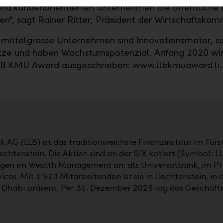
und kundenorientierten Unternehmen die öffentliche 
nen", sagt Rainer Ritter, Präsident der Wirtschaftska
 mittelgrosse Unternehmen sind Innovationsmotor, s
tze und haben Wachstumspotenzial. Anfang 2020 wir
LB KMU Award ausgeschrieben: www.llbkmuaward.li.
 AG (LLB) ist das traditionsreichste Finanzinstitut im Für
echtenstein. Die Aktien sind an der SIX kotiert (Symbol: L
gen im Wealth Management an: als Universalbank, im Pri
s. Mit 1'523 Mitarbeitenden ist sie in Liechtenstein, in d
u Dhabi präsent. Per 31. Dezember 2025 lag das Geschäf