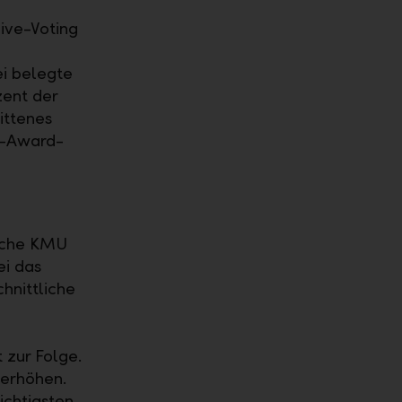
ive-Voting
ei belegte
zent der
ittenes
U-Award-
eiche KMU
ei das
hnittliche
 zur Folge.
 erhöhen.
ichtigsten