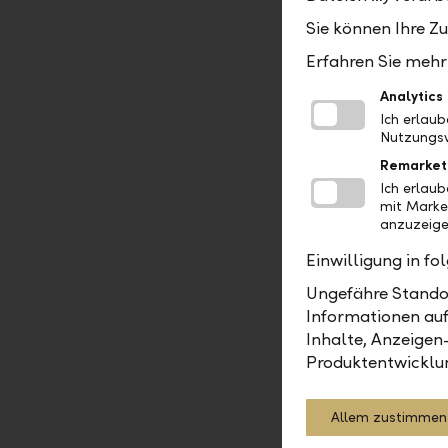
genug einz
Sie können Ihre Z
aktives Un
Deutschlan
Erfahren Sie mehr 
und mitte
Analytics
um exzelle
Ich erlau
Nutzungsv
Die Fachju
Remarket
Müller, Le
Ich erlau
Rainer Rit
mit Marke
HSG Christ
anzuzeige
Martin Me
Einwilligung in f
"Mit dem L
Ungefähre Standor
Liechtenst
Informationen auf
in Schaan 
Inhalte, Anzeigen
setzen", s
Produktentwicklu
Liechtenst
Liechtenst
Allem zustimmen
Wirtschaft