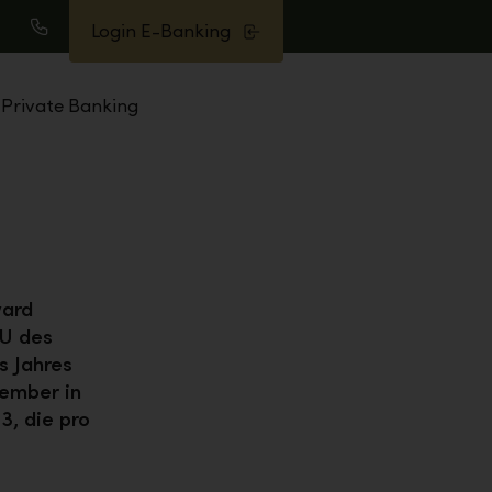
Login E-Banking
uche
Anrufen
Private Banking
ward
MU des
s Jahres
tember in
3, die pro