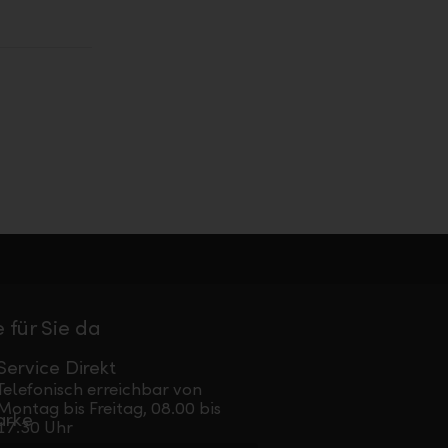
 für Sie da
Service Direkt
Telefonisch erreichbar von
Montag bis Freitag, 08.00 bis
17.30 Uhr