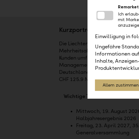
Remarket
Ich erlau
mit Marke
anzuzeige
Kurzporträt
Einwilligung in f
Die Liechtensteinische Landesbank
Ungefähre Standor
Mehrheitsaktionär ist das Land Li
Informationen auf
Kunden umfassende Dienstleistun
Inhalte, Anzeigen
Management sowie bei Fund Service
Produktentwicklu
Deutschland, in Dubai und in Ab
CHF 125.9 Mia.
Allem zustimmen
Wichtige Termine
Mittwoch, 19. August 2026
Halbjahresergebnis 2026
Freitag, 23. April 2027, 35
Generalversammlung