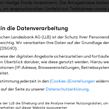
im Hedge Funds Investment. Die Anlageklasse biete
, im anspruchsvollen Umfeld mit Tiefstzinsen sowie 
en Unsicherheiten angemessene Renditen zu erzielen
uszeichnung beweist die LLB auch in dieser Anlagekl
chnittliche Performance und eine konstant gute Leis
 in die Datenverarbeitung
hung der Hedge Fund Awards wird seit sechs Jahren
ischen Landesbank AG (LLB) ist der Schutz Ihrer Personend
 wichtig. Wir verarbeiten Ihre Daten auf der Grundlage d
rt. Ein internationales Komitee wählt anhand von 2
 (DSGVO).
 in einem qualitativen Verfahren nur die Besten der
sanlagen aus. Für die Bewertung wird sowohl der F
eise der digitalen Angebote sicherzustellen und fortlaufe
anagement über ein Jahr hinweg beurteilt. Die Gew
en Überblick darüber, wie diese genutzt werden. Hierzu w
lusiv in einer digitalen Ausgabe des AI-Magazins be
tionen (IP-Adresse, Browsereinstellungen, Betriebssyste
itet.
ustimmung jederzeit in den
(Cookies-)Einstellungen
widerr
ge: www.acq-intl.com
auf der Seite zu unserer
LB- Auszeichnungen:
www.llb.li/auszeichnungen
Datenschutzerklärung.
Fonds:
quotes.llb.li
be der LLB die Erhebung und die Analyse meiner Nutzungsdaten, um
erhalten auf dieser Website auszuwerten