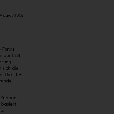
e Fonds
on der LLB
ierung
 sich die
n. Die LLB
hrende
n Zugang
 basiert
ger