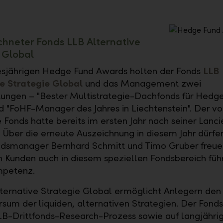
hneter Fonds LLB Alternative
 Global
esjährigen Hedge Fund Awards holten der Fonds
LLB
e Strategie Global
und das Management zwei
ngen – "Bester Multistrategie-Dachfonds für Hedg
d "FoHF-Manager des Jahres in Liechtenstein". Der v
 Fonds hatte bereits im ersten Jahr nach seiner Lanc
 Über die erneute Auszeichnung in diesem Jahr dürfen
dsmanager Bernhard Schmitt und Timo Gruber freue
en Kunden auch in diesem speziellen Fondsbereich fü
petenz.
ternative Strategie Global ermöglicht Anlegern de
sum der liquiden, alternativen Strategien. Der Fonds
B-Drittfonds-Research-Prozess sowie auf langjähri