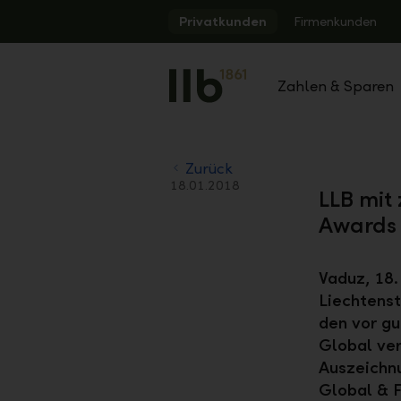
Alerts.Headline
Privatkunden
Firmenkunden
Zahlen & Sparen
Zurück
18.01.2018
LLB mit
Awards
Vaduz, 18.
Liechtenst
den vor gu
Global ver
Auszeichnu
Global & F