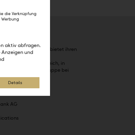
ie die Verknüpfung
e Werbung
stentum Liechtenstein.
n aktiv abfragen.
LBN). Die LLB-Gruppe bietet ihren
e Anzeigen und
vate Banking, Asset
nd
er Schweiz, in Österreich, in
tsvolumen der LLB-Gruppe bei
Details
bank AG
cations