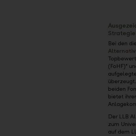
Ausgezeic
Strategie
Bei den di
Alternativ
Topbewertu
(FoHF)" un
aufgelegte
überzeugt.
beiden Fon
bietet ihr
Anlagekom
Der LLB Al
zum Univer
auf dem LL