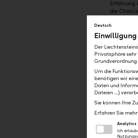
Erfahrung 
die Chance
und sozial
Deutsch
jüngsten A
überdurchs
Einwilligung
Die Verlei
Der Liechtenstein
Privatsphäre sehr
durchgefüh
Grundverordnung
Fragebögen
Hedge-Fond
Um die Funktionsw
auch das M
benötigen wir ein
werden exk
Daten und Informa
Dateien …) verarbe
gegeben.
Sie können Ihre Z
AI-Hompa
Erfahren Sie mehr 
Weitere L
Alle LLB-
Analytics
Ich erlau
Nutzungsv