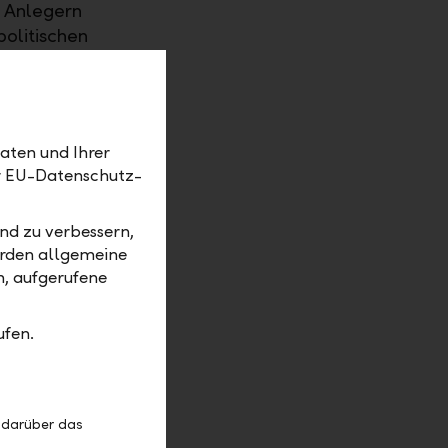
t Anlegern
politischen
. Mit der
asse
tung.
aten und Ihrer
er EU-Datenschutz-
50'000
 Besten
onds als
nd zu verbessern,
inner
erden allgemeine
kannt
m, aufgerufene
ufen.
 darüber das