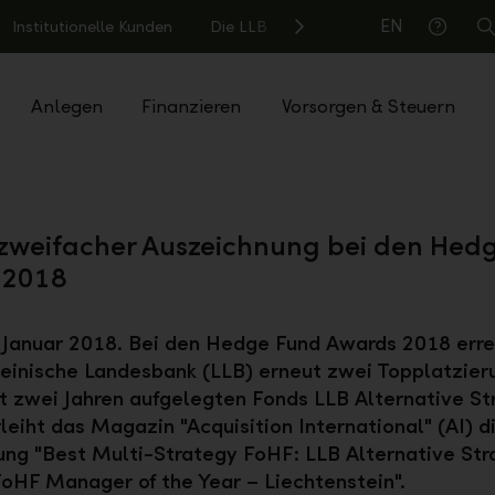
EN
Institutionelle Kunden
Die LLB
S
Hilfe
Anlegen
Finanzieren
Vorsorgen & Steuern
 zweifacher Auszeichnung bei den Hed
 2018
 Januar 2018. Bei den Hedge Fund Awards 2018 erre
einische Landesbank (LLB) erneut zwei Topplatzier
t zwei Jahren aufgelegten Fonds LLB Alternative St
leiht das Magazin "Acquisition International" (AI) 
ng "Best Multi-Strategy FoHF: LLB Alternative Str
oHF Manager of the Year – Liechtenstein".