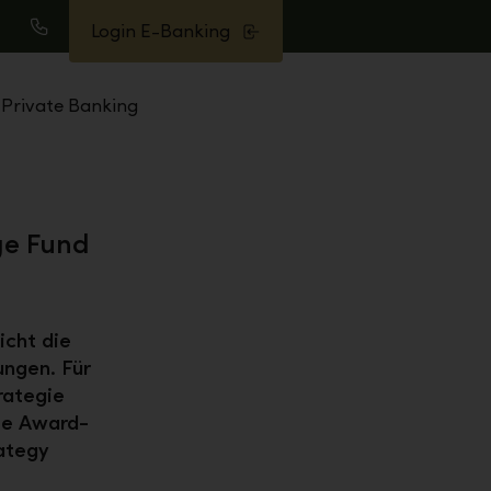
Login E-Banking
uche
Anrufen
Private Banking
ge Fund
icht die
ungen. Für
rategie
die Award-
ategy