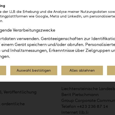
ing
be der LLB die Erhebung und die Analyse meiner Nutzungsdaten sow
tingplattformen wie Google, Meta und LinkedIn, um personalisiert
n.
olgende Verarbeitungszwecke
 AG (LLB) ist das traditionsreichste Finanzinstitut im Für
tdaten verwenden. Geräteeigenschaften zur Identifikatio
echtenstein. Die Aktien sind an der SIX kotiert (Symbol: L
 einem Gerät speichern und/oder abrufen. Personalisiert
gen im Wealth Management an: als Universalbank, im Pri
- und Inhaltsmessungen, Erkenntnisse über Zielgruppen u
s. Mit 1'523 Mitarbeitenden ist sie in Liechtenstein, in d
ngen.
u Dhabi präsent. Per 31. Dezember 2025 lag das Geschäf
Auswahl bestätigen
Alles ablehnen
Kontakt
Liechtensteinische Landes
, Veröffentlichung
Berit Pietschmann
Group Corporate Communi
. ordentliche
Telefon +423 236 87 14
Internet llb.li