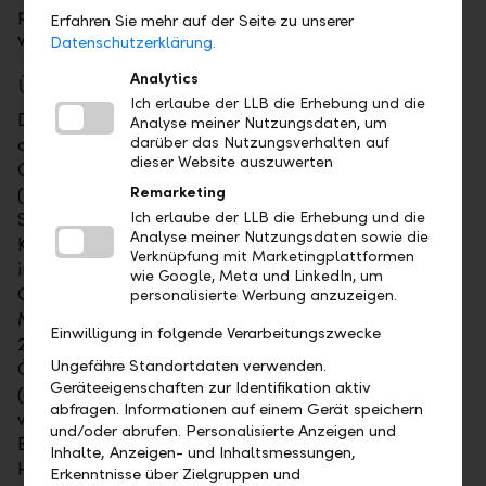
positioniert, um in diesem attraktiven Markt weiter
Erfahren Sie mehr auf der Seite zu unserer
wachsen zu können.
Datenschutzerklärung.
Analytics
Übernahme erfolgt in zwei Schritten
Ich erlaube der LLB die Erhebung und die
Die Transaktion gestaltet sich – vorbehaltlich der
Analyse meiner Nutzungsdaten, um
aufsichtsbehördlichen und kartellrechtlichen
darüber das Nutzungsverhalten auf
dieser Website auszuwerten
Genehmigungen – wie folgt: In einem ersten Schritt
(voraussichtlich Juli 2018) übernimmt die LLB die
Remarketing
Semper Constantia. Die Übernahme umfasst
Ich erlaube der LLB die Erhebung und die
Analyse meiner Nutzungsdaten sowie die
Kundenvermögen in der Grössenordnung von
Verknüpfung mit Marketingplattformen
insgesamt rund CHF 17 Mia. (30.06.2017), womit das
wie Google, Meta und LinkedIn, um
Geschäftsvolumen der LLB-Gruppe auf über CHF 75
personalisierte Werbung anzuzeigen.
Mia. steigt. In einem zweiten Schritt im September
Einwilligung in folgende Verarbeitungszwecke
2018 ist geplant, die Semper Constantia mit der LLB
Ungefähre Standortdaten verwenden.
Österreich zur Liechtensteinischen Landesbank
Geräteeigenschaften zur Identifikation aktiv
(Österreich) AG zu fusionieren. Dr. Gabriel Brenna
abfragen. Informationen auf einem Gerät speichern
wird Vorsitzender des Aufsichtsrates der fusionierten
und/oder abrufen. Personalisierte Anzeigen und
Bank und Dr. Bernhard Ramsauer CEO. Zur
Inhalte, Anzeigen- und Inhaltsmessungen,
Hauptversammlung im Frühjahr 2019 ist ein Wechsel
Erkenntnisse über Zielgruppen und