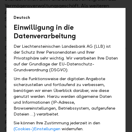
Vermögensverwaltungsgeschäft. Als weiteren
Ausbauschritt hat sie mit den Eigentümern der
Deutsch
Semper Constantia einen Kaufvertrag zum Erwerb
von 100 Prozent der Bank unterzeichnet.
Einwilligung in die
Datenverarbeitung
Stärkung des Heimmarktes Österreich
Der Liechtensteinischen Landesbank AG (LLB) ist
Die Akquisition der Semper Constantia ermöglicht es
der Schutz Ihrer Personendaten und Ihrer
der LLB-Gruppe, ihr Vermögensverwaltungsgeschäft
Privatsphäre sehr wichtig. Wir verarbeiten Ihre Daten
in Österreich signifikant auszubauen und Österreich
auf der Grundlage der EU-Datenschutz-
als dritten starken Heimmarkt zu etablieren. Die
Grundverordnung (DSGVO).
Semper Constantia stellt mit ihrer starken
Um die Funktionsweise der digitalen Angebote
Positionierung im Private Banking und
sicherzustellen und fortlaufend zu verbessern,
institutionellen Geschäft sowie ihrem
benötigen wir einen Überblick darüber, wie diese
hervorragenden Ruf für die LLB-Gruppe eine ideale
genutzt werden. Hierzu werden allgemeine Daten
Erweiterung der Aktivitäten in Österreich dar. Nach
und Informationen (IP-Adresse,
Browsereinstellungen, Betriebssystem, aufgerufene
dem erfolgreichen Zusammenschluss wird die
Dateien …) verarbeitet.
fusionierte Einheit zu einem der Top-Anbieter im
Private Banking und institutionellen Geschäft in
Sie können Ihre Zustimmung jederzeit in den
Österreich aufsteigen. Damit ist sie bestens
(Cookies-)Einstellungen
widerrufen.