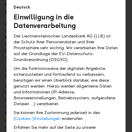
Transaktionserfassung im E-Banking, da die E-
Deutsch
Banking-Bonitätsprüfung auf diesen Betrag zugreift.
Einwilligung in die
Daher können ab sofort beispielsweise Börsen- oder
Datenverarbeitung
Zahlungsaufträge erfasst werden, die den aktuellen
Der Liechtensteinischen Landesbank AG (LLB) ist
Kontosaldo überschreiten. Dies ist möglich, da der
der Schutz Ihrer Personendaten und Ihrer
verfügbare Betrag unter Berücksichtigung des Call-
Privatsphäre sehr wichtig. Wir verarbeiten Ihre Daten
Geld-Betrags zum Zeitpunkt der Transaktion
auf der Grundlage der EU-Datenschutz-
ausreichend ist.
Grundverordnung (DSGVO).
Um die Funktionsweise der digitalen Angebote
Verteilte digitale Signatur - E-Mail-
sicherzustellen und fortlaufend zu verbessern,
Vereinbarung
benötigen wir einen Überblick darüber, wie diese
Wir freuen uns, Ihnen mitzuteilen, dass ab dem Juni-
genutzt werden. Hierzu werden allgemeine Daten
und Informationen (IP-Adresse,
Wartungsfenster Kunden einer
Browsereinstellungen, Betriebssystem, aufgerufene
Gemeinschaftsbeziehung die Möglichkeit haben, im
Dateien …) verarbeitet.
Zuge der Änderung der Kontaktdaten im Online
Sie können Ihre Zustimmung jederzeit in den
Banking die Vereinbarung zur Nutzung
(Cookies-)Einstellungen
widerrufen.
unverschlüsselter Kommunikationskanäle
gemeinsam digital zu unterzeichnen.
Erfahren Sie mehr auf der Seite zu unserer