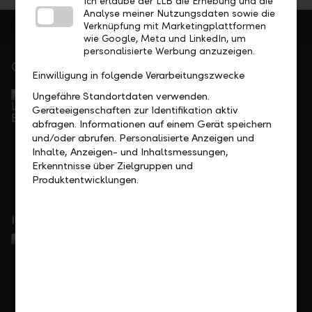
Ich erlaube der LLB die Erhebung und die
Analyse meiner Nutzungsdaten sowie die
Verknüpfung mit Marketingplattformen
wie Google, Meta und LinkedIn, um
personalisierte Werbung anzuzeigen.
Gerne für Sie da
Einwilligung in folgende Verarbeitungszwecke
Service Direkt
Ungefähre Standortdaten verwenden.
Telefonisch erreichbar von Montag bis Freitag, 08.00
Geräteeigenschaften zur Identifikation aktiv
bis 17.30 Uhr
abfragen. Informationen auf einem Gerät speichern
und/oder abrufen. Personalisierte Anzeigen und
+423 236 88 11
Inhalte, Anzeigen- und Inhaltsmessungen,
Erkenntnisse über Zielgruppen und
Feedback
Anfrage
Produktentwicklungen.
In Ihrer Nähe