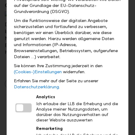
Quick-Link Menü
auf der Grundlage der EU-Datenschutz-
Grundverordnung (DSGVO).
Um die Funktionsweise der digitalen Angebote
Das Quick-Link Menü (roter Button rechts unten) ist
sicherzustellen und fortlaufend zu verbessern,
bereits bestens bekannt aus dem Mobile Banking.
benötigen wir einen Überblick darüber, wie diese
Neu gibt es das Quick-Link Menü auch im Online
genutzt werden. Hierzu werden allgemeine Daten
und Informationen (IP-Adresse,
Banking. Mit nur wenigen Klicks gelangen Sie zu den
Browsereinstellungen, Betriebssystem, aufgerufene
häufigsten verwendeten Aktionen.
Dateien …) verarbeitet.
Sie können Ihre Zustimmung jederzeit in den
(Cookies-)Einstellungen
widerrufen.
Erfahren Sie mehr auf der Seite zu unserer
LLB Mobile Banking
LLB Online Banking
Datenschutzerklärung.
Analytics
Ich erlaube der LLB die Erhebung und die
Teilen
Drucken
Analyse meiner Nutzungsdaten, um
darüber das Nutzungsverhalten auf
dieser Website auszuwerten
Remarketing