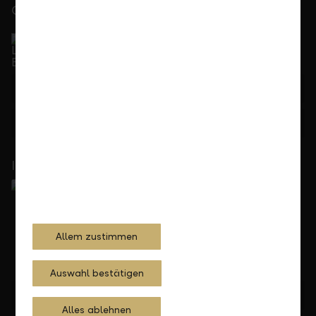
Gerne für Sie da
Service Direkt
Telefonisch erreichbar von Montag bis Freitag, 08.00
bis 17.30 Uhr
+423 236 88 11
Feedback
Anfrage
In Ihrer Nähe
Allem zustimmen
Auswahl bestätigen
Standorte finden
Alles ablehnen