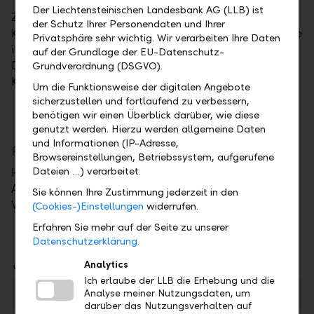
Der Liechtensteinischen Landesbank AG (LLB) ist
Zudem weisen wir den Kunden einmal jährlich die
der Schutz Ihrer Personendaten und Ihrer
Kosten aus, die im Rahmen ihrer Wertpapiergeschäfte
Privatsphäre sehr wichtig. Wir verarbeiten Ihre Daten
im abgelaufenen Jahr tatsächlich angefallen sind.
auf der Grundlage der EU-Datenschutz-
Diese zusammenfassende Information erhalten die
Grundverordnung (DSGVO).
Kunden jeweils im ersten Quartal des Folgejahrs.
Um die Funktionsweise der digitalen Angebote
sicherzustellen und fortlaufend zu verbessern,
benötigen wir einen Überblick darüber, wie diese
genutzt werden. Hierzu werden allgemeine Daten
und Informationen (IP-Adresse,
Preise der LLB im Anlagegeschäft
Browsereinstellungen, Betriebssystem, aufgerufene
Dateien …) verarbeitet.
Hier finden Sie die allgemeine Preisbroschüre für das
Anlagegeschäft "Beste Konditionen für Ihr
Sie können Ihre Zustimmung jederzeit in den
Vermögen".
(Cookies-)Einstellungen
widerrufen.
Erfahren Sie mehr auf der Seite zu unserer
Datenschutzerklärung.
Downloads
Analytics
Ich erlaube der LLB die Erhebung und die
Beste Konditionen für Ihr Vermögen
Analyse meiner Nutzungsdaten, um
PDF
darüber das Nutzungsverhalten auf