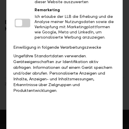
dieser Website auszuwerten
Remarketing
Ich erlaube der LLB die Erhebung und die
Bei Fragen ist Ihre Kundenberaterin oder Ihr
Analyse meiner Nutzungsdaten sowie die
Verknüpfung mit Marketingplattformen
Kundenberater gerne für Sie da.
wie Google, Meta und LinkedIn, um
personalisierte Werbung anzuzeigen.
Einwilligung in folgende Verarbeitungszwecke
Teilen
Drucken
Ungefähre Standortdaten verwenden.
Geräteeigenschaften zur Identifikation aktiv
abfragen. Informationen auf einem Gerät speichern
und/oder abrufen. Personalisierte Anzeigen und
Inhalte, Anzeigen- und Inhaltsmessungen,
Zur Seite
"Regulatorische Änderungen ab 2018"
(MiFID II)
Erkenntnisse über Zielgruppen und
Produktentwicklungen.