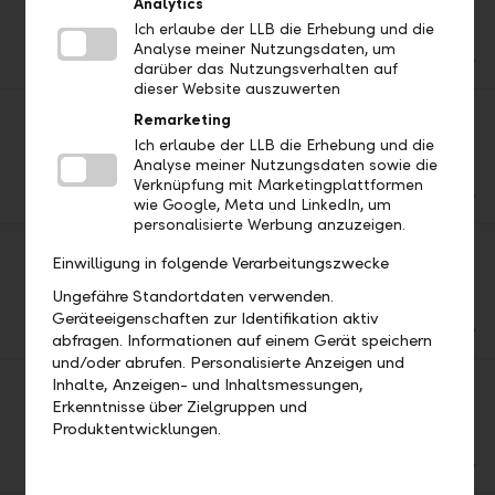
Analytics
LLB-Blick auf die Kapitalmärkte
Ich erlaube der LLB die Erhebung und die
DE
EN
Analyse meiner Nutzungsdaten, um
PDF
darüber das Nutzungsverhalten auf
dieser Website auszuwerten
Remarketing
2025/04 Geld & Börse
LLB-Blick auf die Kapitalmärkte
Ich erlaube der LLB die Erhebung und die
Analyse meiner Nutzungsdaten sowie die
DE
EN
Verknüpfung mit Marketingplattformen
PDF
wie Google, Meta und LinkedIn, um
personalisierte Werbung anzuzeigen.
2025/03 Geld & Börse
Einwilligung in folgende Verarbeitungszwecke
LLB-Blick auf die Kapitalmärkte
Ungefähre Standortdaten verwenden.
DE
EN
Geräteeigenschaften zur Identifikation aktiv
PDF
abfragen. Informationen auf einem Gerät speichern
und/oder abrufen. Personalisierte Anzeigen und
Inhalte, Anzeigen- und Inhaltsmessungen,
2025/02 Geld & Börse
Erkenntnisse über Zielgruppen und
LLB-Blick auf die Kapitalmärkte
Produktentwicklungen.
DE
EN
PDF