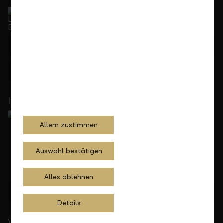
Service Direkt
Telefonisch erreichbar von Montag bis Freitag, 08.00
bis 17.30 Uhr
+423 236 88 11
Feedback
Anfrage
In Ihrer Nähe
Allem zustimmen
Auswahl bestätigen
Alles ablehnen
Standorte finden
Details
Wichtige Links