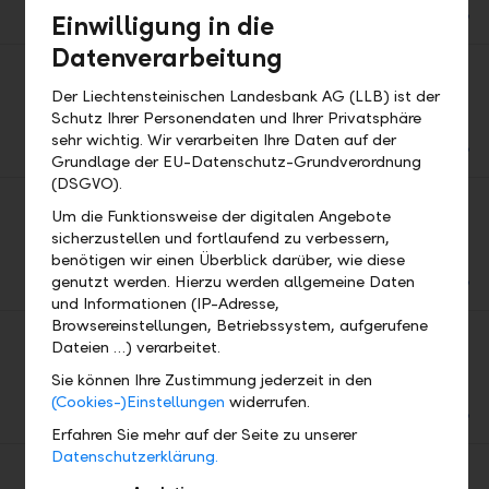
DE
EN
Einwilligung in die
PDF
Datenverarbeitung
2026/02 Geld & Börse
Der Liechtensteinischen Landesbank AG (LLB) ist der
LLB-Blick auf die Kapitalmärkte
Schutz Ihrer Personendaten und Ihrer Privatsphäre
DE
EN
sehr wichtig. Wir verarbeiten Ihre Daten auf der
PDF
Grundlage der EU-Datenschutz-Grundverordnung
(DSGVO).
2026/01 Geld & Börse
Um die Funktionsweise der digitalen Angebote
LLB-Blick auf die Kapitalmärkte
sicherzustellen und fortlaufend zu verbessern,
benötigen wir einen Überblick darüber, wie diese
DE
EN
genutzt werden. Hierzu werden allgemeine Daten
PDF
und Informationen (IP-Adresse,
Browsereinstellungen, Betriebssystem, aufgerufene
2025/06 Geld & Börse
Dateien …) verarbeitet.
LLB-Blick auf die Kapitalmärkte
Sie können Ihre Zustimmung jederzeit in den
DE
EN
(Cookies-)Einstellungen
widerrufen.
PDF
Erfahren Sie mehr auf der Seite zu unserer
Datenschutzerklärung.
2025/05 Geld & Börse