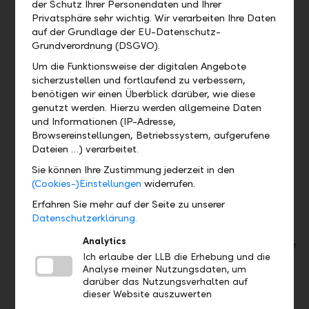
der Schutz Ihrer Personendaten und Ihrer
Energiepreisen geben. Damit steigt das Risiko, dass
Privatsphäre sehr wichtig. Wir verarbeiten Ihre Daten
die Weltwirtschaft stärker belastet wird als bislang
auf der Grundlage der EU-Datenschutz-
erwartet – mit entsprechenden Folgen für die
Grundverordnung (DSGVO).
Finanzmärkte.
Um die Funktionsweise der digitalen Angebote
Bereits im Sommer könnte ein neues Zollchaos
sicherzustellen und fortlaufend zu verbessern,
benötigen wir einen Überblick darüber, wie diese
drohen. Ende Juli laufen die aktuellen Länderzölle
genutzt werden. Hierzu werden allgemeine Daten
aus. Die US-Regierung dürfte sie durch neue Zölle
und Informationen (IP-Adresse,
ersetzen. Trotz verschiedener «Zolldeals» ist es gut
Browsereinstellungen, Betriebssystem, aufgerufene
möglich, dass Donald Trump diese erneut erhöht.
Dateien …) verarbeitet.
Auch das Thema Künstliche Intelligenz (KI) bleibt im
Sie können Ihre Zustimmung jederzeit in den
Fokus. Derzeit zeigt sich der KI-Boom vor allem im
(Cookies-)Einstellungen
widerrufen.
Ausbau der Rechenzentren, weniger jedoch in einer
Erfahren Sie mehr auf der Seite zu unserer
spürbar höheren Produktivität. Dennoch ist KI der
Datenschutzerklärung.
wichtigste Treiber an den Aktienmärkten und könnte
Analytics
im Falle von Enttäuschungen auch rasch für fallende
Ich erlaube der LLB die Erhebung und die
Kurse sorgen.
Analyse meiner Nutzungsdaten, um
Nicht zuletzt richten sich die Blicke auf die US-
darüber das Nutzungsverhalten auf
Zwischenwahlen im November. Doch werden sie
dieser Website auszuwerten