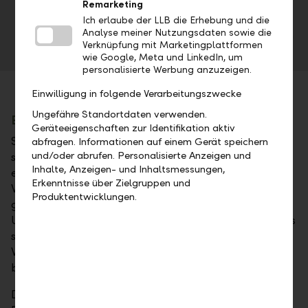
etwas ändern? Schon heute zeigt sich, wie
Remarketing
konsequent Donald Trump den Kongress umgeht.
Ich erlaube der LLB die Erhebung und die
Analyse meiner Nutzungsdaten sowie die
Selbst eine demokratische Mehrheit dürfte ihn kaum
Verknüpfung mit Marketingplattformen
wesentlich bremsen.
wie Google, Meta und LinkedIn, um
personalisierte Werbung anzuzeigen.
Einwilligung in folgende Verarbeitungszwecke
Ungefähre Standortdaten verwenden.
Ein Schock nach dem anderen
Geräteeigenschaften zur Identifikation aktiv
Selbst wenn der Irankonflikt irgendwann beendet
abfragen. Informationen auf einem Gerät speichern
und/oder abrufen. Personalisierte Anzeigen und
sein wird, dürfte damit nicht automatisch Ruhe
Inhalte, Anzeigen- und Inhaltsmessungen,
einkehren. Seit der Pandemie wurde die
Erkenntnisse über Zielgruppen und
Weltwirtschaft immer wieder von neuen Schocks
Produktentwicklungen.
getroffen: Lockdowns, Russlands Angriff auf die
Ukraine, Handelszölle und nun der Irankonflikt. Vieles
spricht dafür, dass solche Erschütterungen die
Weltwirtschaft auch in den kommenden Jahren
begleiten werden.
Die Welt ist unruhiger geworden, seit die westliche