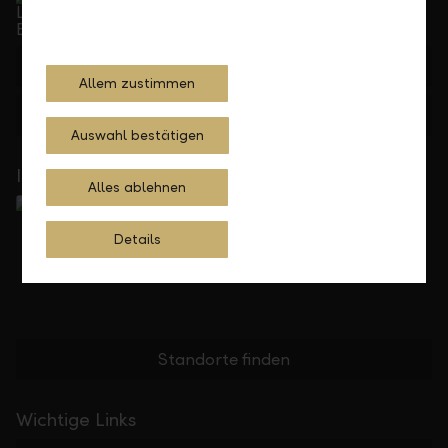
Telefonisch erreichbar von Montag bis Freitag, 08.00
bis 17.30 Uhr
+423 236 88 11
Allem zustimmen
Feedback
Anfrage
Auswahl bestätigen
In Ihrer Nähe
Alles ablehnen
Details
Standorte finden
Wichtige Links