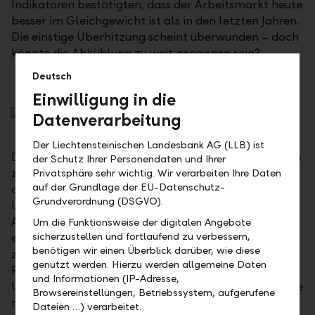
Indikatoren bestätigten, dass der Arbeitsmarkt heute
besser im Gleichgewicht ist als in den letzten Jahren.
Die einstige Überhitzung scheint überwunden – doch
könnte die Abkühlung zu weit gegangen sein?
Deutsch
Einwilligung in die
Datenverarbeitung
Der Liechtensteinischen Landesbank AG (LLB) ist
Die Arbeitslosenrate stieg im Juli auf 4.3 Prozent, was
der Schutz Ihrer Personendaten und Ihrer
zu Nervosität führte, da die sogenannte Sahm-Regel
Privatsphäre sehr wichtig. Wir verarbeiten Ihre Daten
auf der Grundlage der EU-Datenschutz-
ausgelöst wurde. Diese Regel besagt, dass sich die
Grundverordnung (DSGVO).
US-Wirtschaft in einer Rezession befindet, wenn der
Anstieg der Arbeitslosenrate bestimmte Kriterien
Um die Funktionsweise der digitalen Angebote
sicherzustellen und fortlaufend zu verbessern,
erfüllt. In der Vergangenheit hat sie sich als
benötigen wir einen Überblick darüber, wie diese
zuverlässiger Indikator für Rezessionen erwiesen. Die
genutzt werden. Hierzu werden allgemeine Daten
Regel beruht auf folgender Überlegung: Wenn
und Informationen (IP-Adresse,
Unternehmen Personal abbauen, sinkt die Nachfrage
Browsereinstellungen, Betriebssystem, aufgerufene
nach ihren Produkten, weil Arbeitslose weniger
Dateien …) verarbeitet.