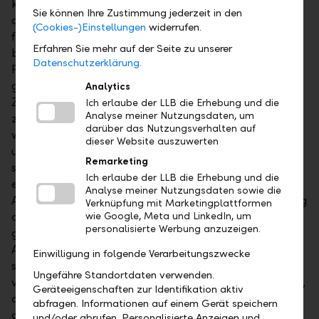
konsumieren. Dies führt zu einem Teufelskreis, bei
Sie können Ihre Zustimmung jederzeit in den
dem der sinkende Konsum zu weiteren Entlassungen
(Cookies-)Einstellungen
widerrufen.
führt und den Anstieg der Arbeitslosigkeit
Erfahren Sie mehr auf der Seite zu unserer
beschleunigt. Allerdings hat nicht nur der
Datenschutzerklärung.
Personalabbau die Arbeitslosenrate in die Höhe
getrieben. Ein erheblicher Teil des Anstiegs ist auf die
Analytics
Zunahme der erwerbstätigen Bevölkerung
Ich erlaube der LLB die Erhebung und die
Analyse meiner Nutzungsdaten, um
zurückzuführen, wobei die Immigration eine
darüber das Nutzungsverhalten auf
wesentliche Rolle spielt. Für die Sahm-Regel ist es
dieser Website auszuwerten
unerheblich, aus welchem Grund die Arbeitslosigkeit
Remarketing
steigt. Für das Wirtschaftswachstum ist es jedoch
Ich erlaube der LLB die Erhebung und die
entscheidend. Ein Rückgang der Nachfrage nach
Analyse meiner Nutzungsdaten sowie die
Arbeitskräften ist weitaus gefährlicher als ein Anstieg
Verknüpfung mit Marketingplattformen
des Arbeitskräfteangebots. Ein Blick auf die neu
wie Google, Meta und LinkedIn, um
personalisierte Werbung anzuzeigen.
geschaffenen Arbeitsplätze ausserhalb des
Agrarsektors (im englischen "nonfarm payrolls")
Einwilligung in folgende Verarbeitungszwecke
scheint unserer These zu widersprechen. Die jüngst
Ungefähre Standortdaten verwenden.
veröffentliche Revision des Bureau of Labor Statistics,
Geräteeigenschaften zur Identifikation aktiv
die ein Minus von 818'000 geschaffenen Stellen
abfragen. Informationen auf einem Gerät speichern
ausweist, könnte leicht fehlinterpretiert werden.
und/oder abrufen. Personalisierte Anzeigen und