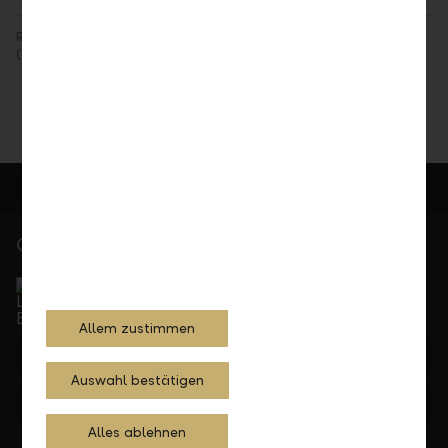
Rechtlicher Hinweis: Angaben im Sinne der Finanzanalyse-Vorschriften
(Gesetz, Verordnung) finden Sie unter
Rechtliche Bedingungen
.
Gerne für Sie da
Service Direkt
Telefonisch erreichbar von Montag bis Freitag, 08.00
bis 17.30 Uhr
Allem zustimmen
+423 236 88 11
Auswahl bestätigen
Feedback
Anfrage
Alles ablehnen