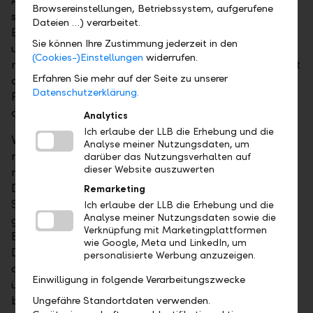
Anlagestrategie aus dem Fokus verdrängt. Das ist
Browsereinstellungen, Betriebssystem, aufgerufene
sehr schade, da Dividendenstrategien attraktive
Dateien …) verarbeitet.
Eigenschaften wie werthaltig, aktionärsorientiert
Sie können Ihre Zustimmung jederzeit in den
und bilanzielle Solidität verkörpern. Zudem kommt
(Cookies-)Einstellungen
widerrufen.
mit der nachhaltigen Orientierung ein weiterer Punkt
Erfahren Sie mehr auf der Seite zu unserer
dazu, der durch die positiven Wechselwirkungen die
Datenschutzerklärung.
Performancequalität mit dem tieferen Einblick in
das Einzelunternehmen erhöht.
Analytics
Ich erlaube der LLB die Erhebung und die
Viele wissenschaftliche Studien haben sich nicht nur
Analyse meiner Nutzungsdaten, um
mit dem Thema Nachhaltigkeit befasst, sondern
darüber das Nutzungsverhalten auf
dieser Website auszuwerten
nachhaltige Einflüsse auch mit den Faktoren
Dividendenrendite, Ausschüttungsquote und
Remarketing
Stabilität von Dividendenzahlungen in Verbindung
Ich erlaube der LLB die Erhebung und die
Analyse meiner Nutzungsdaten sowie die
gebracht. In allen Ausprägungen sind die ESG-
Verknüpfung mit Marketingplattformen
Bewertungen für die Stabilität der
wie Google, Meta und LinkedIn, um
Dividendenausschüttungsquote signifikant. Das
personalisierte Werbung anzuzeigen.
deutet darauf hin, dass höhere ESG-Scores – also
Einwilligung in folgende Verarbeitungszwecke
überzeugendere Nachhaltigkeitseigenschaften –
besser mit den Interessen der Anteilseigner
Ungefähre Standortdaten verwenden.