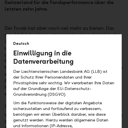
Switzerland für die Fondsperformance über die
letzten zehn Jahre.
Der Fonds hat aber noch viel mehr zu bieten. Das
macht ihn zu einem interessanten Investment in der
individuellen Vermögensanlage. Neben seinem
Deutsch
unverkennbaren Dividendenfokus, der
Einwilligung in die
grundsätzlichen Gleichgewichtung aller Aktien im
Datenverarbeitung
Fonds und dem konzentrierten Portfolio mit nur
fünfzig Dividendenperlen besticht er vor allem durch
Der Liechtensteinischen Landesbank AG (LLB) ist
seinen voll integrierten Nachhaltigkeitsansatz in der
der Schutz Ihrer Personendaten und Ihrer
Anlagestrategie. Dieser qualifiziert ihn zu einem
Privatsphäre sehr wichtig. Wir verarbeiten Ihre Daten
hellgrünen Anlagefonds (Art. 8) im Sinne der
auf der Grundlage der EU-Datenschutz-
europäischen Offenlegungsverordnung.
Grundverordnung (DSGVO).
Um die Funktionsweise der digitalen Angebote
Positive Wechselwirkung
sicherzustellen und fortlaufend zu verbessern,
benötigen wir einen Überblick darüber, wie diese
Waren Dividendenfonds und -strategien insbesondere
genutzt werden. Hierzu werden allgemeine Daten
bis 2019 in aller Munde, so hat Corona diese
und Informationen (IP-Adresse,