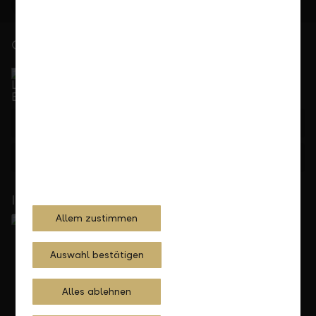
Gerne für Sie da
Service Direkt
Telefonisch erreichbar von Montag bis Freitag, 08.00
bis 17.30 Uhr
+423 236 88 11
Feedback
Anfrage
In Ihrer Nähe
Allem zustimmen
Auswahl bestätigen
Alles ablehnen