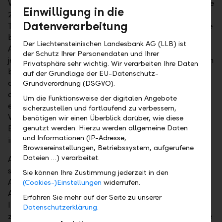
Verwerfungen gab es zuletzt während der Finanzkrise
Einwilligung in die
2009. Wie soll man sich nun verhalten? An der
Datenverarbeitung
Tatsache, dass Aktien auf lange Sicht immer noch die
beste Anlagevariante sind, werden auch die
Der Liechtensteinischen Landesbank AG (LLB) ist
Auswirkungen von COVID-19 nichts ändern. Es gilt
der Schutz Ihrer Personendaten und Ihrer
jedoch, gewisse Regeln zu berücksichtigen. Zum einen
Privatsphäre sehr wichtig. Wir verarbeiten Ihre Daten
braucht es viel Geduld. Panik und Euphorie sind oft
auf der Grundlage der EU-Datenschutz-
die schlechtesten Börsenratgeber. Eine Diskussion
Grundverordnung (DSGVO).
darüber, wann genau der Tiefpunkt erreicht ist, ist
Um die Funktionsweise der digitalen Angebote
ebenso reine Makulatur, da es niemand genau weiss.
sicherzustellen und fortlaufend zu verbessern,
Was man jedoch sagen kann, ist, dass die globalen
benötigen wir einen Überblick darüber, wie diese
Börsen nicht mehr teuer bewertet sind – die Märkte
genutzt werden. Hierzu werden allgemeine Daten
und Informationen (IP-Adresse,
in Japan und Hongkong schon gar nicht.
Browsereinstellungen, Betriebssystem, aufgerufene
Dateien …) verarbeitet.
Aus dieser Sicht lohnt sich jetzt beispielsweise ein
stufenweiser Einstieg in ein Strategie- oder
Sie können Ihre Zustimmung jederzeit in den
Aktienprodukt des mehrfach ausgezeichneten LLB
(Cookies-)Einstellungen
widerrufen.
Asset Managements. Ein LLB-Kundenberater steht
Erfahren Sie mehr auf der Seite zu unserer
Ihnen dabei gerne mit Rat und Tat zur Seite. Wer
Datenschutzerklärung.
zusätzlich in ein Unternehmen investieren will, sollte