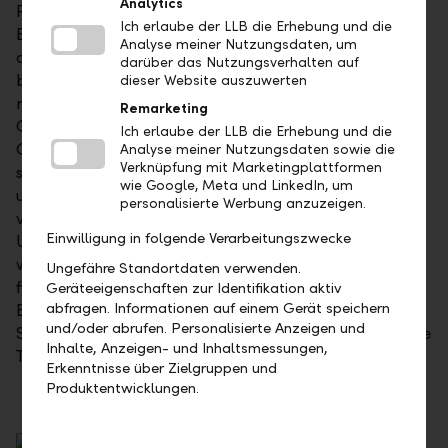
Analytics
Folgendes berücksichtigen: Neben einer attraktiven
Ich erlaube der LLB die Erhebung und die
Bewertung wie etwa einem tiefen EV/EBITDA sollte
Analyse meiner Nutzungsdaten, um
das Unternehmen ein solides Geschäftsmodell
darüber das Nutzungsverhalten auf
beziehungsweise einen «Burggraben» besitzen und
dieser Website auszuwerten
nicht kapitalintensiv sein. Eine durchweg hohe Free-
Remarketing
Cashflow-Rendite schafft Raum für eine
Ich erlaube der LLB die Erhebung und die
Gewinnverdichtung, und das Unternehmen sollte
Analyse meiner Nutzungsdaten sowie die
Verknüpfung mit Marketingplattformen
seine Kapitalkosten verdienen. Ein hoher Leverage
wie Google, Meta und LinkedIn, um
und eine schlechte Corporate Governance sind zu
personalisierte Werbung anzuzeigen.
vermeiden. Ein gutes Management, das auch
Einwilligung in folgende Verarbeitungszwecke
Umweltthemen positiv berücksichtigt, ist ebenso
wichtig. Auch aus Sicht eines Asien-Fondsmanagers
Ungefähre Standortdaten verwenden.
findet man im Moment viele Titel, die diese
Geräteeigenschaften zur Identifikation aktiv
abfragen. Informationen auf einem Gerät speichern
Bedingungen erfüllen – etwa Toyota, Fujifilm und
und/oder abrufen. Personalisierte Anzeigen und
Sony. Panik wäre also die falsche Haltung, denn diese
Inhalte, Anzeigen- und Inhaltsmessungen,
Titel dürften gestärkt aus der Krise hervorgehen.
Erkenntnisse über Zielgruppen und
Produktentwicklungen.