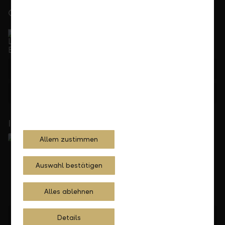
Gerne für Sie da
Service Direkt
Telefonisch erreichbar von Montag bis Freitag, 08.00
bis 17.30 Uhr
+423 236 88 11
Feedback
Anfrage
In Ihrer Nähe
Allem zustimmen
Auswahl bestätigen
Alles ablehnen
Standorte finden
Details