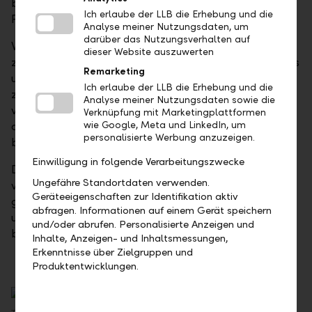
belohnen werden und erst in zweiter Linie ein
Ich erlaube der LLB die Erhebung und die
Produktionswachstum verfolgen können.
Analyse meiner Nutzungsdaten, um
darüber das Nutzungsverhalten auf
Was der Sektor sowie der Markt als Ganzes derzeit
dieser Website auszuwerten
zuletzt benötigen, ist ein Mehr an Regulierung, wie es
Remarketing
unter einem demokratischen US-Präsidenten 2020
Ich erlaube der LLB die Erhebung und die
zu erwarten wäre. Sollten die Abbaugebiete
Analyse meiner Nutzungsdaten sowie die
verkleinert oder gar ein Fracking-Verbot
Verknüpfung mit Marketingplattformen
ausgesprochen werden, wäre eine für die Wirtschaft
wie Google, Meta und LinkedIn, um
personalisierte Werbung anzuzeigen.
belastende Energiepreisreaktion die direkte Folge.
Einwilligung in folgende Verarbeitungszwecke
Diese Risiken beachtend, legen wir bei der Auswahl
Ungefähre Standortdaten verwenden.
von US-Energieproduzenten im Portfoliokontext
Geräteeigenschaften zur Identifikation aktiv
grossen Wert auf eine solide Bilanzsituation sowie
abfragen. Informationen auf einem Gerät speichern
umfangreiche, gesicherte und günstig zu
und/oder abrufen. Personalisierte Anzeigen und
bewirtschaftende Rohstoffvorkommen.
Inhalte, Anzeigen- und Inhaltsmessungen,
Erkenntnisse über Zielgruppen und
Produktentwicklungen.