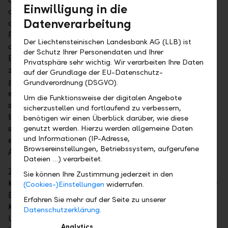
Einwilligung in die
anlagen. Seit einigen Monaten zeigen sich
Datenverarbeitung
abnehmende Produktivitätszuwächse bei den
Förderstellen. Einige Industriebeobachter sehen in
Der Liechtensteinischen Landesbank AG (LLB) ist
dieser Verlangsamung erste Anzeichen einer
der Schutz Ihrer Personendaten und Ihrer
Erschöpfung der Vorkommen. Berücksichtigt man
Privatsphäre sehr wichtig. Wir verarbeiten Ihre Daten
zwei weitere Entwicklungen, verschärft sich das
auf der Grundlage der EU-Datenschutz-
potenzielle Angebotsproblem zusätzlich. So wird
Grundverordnung (DSGVO).
einerseits angenommen, dass die Unternehmen
Um die Funktionsweise der digitalen Angebote
sogenanntes «High-Grading» betreiben, also die
sicherzustellen und fortlaufend zu verbessern,
besten Quellen zuerst abbauen. Andererseits zeigt
benötigen wir einen Überblick darüber, wie diese
sich nach Jahren lokaler Diversifizierung nun erneut
genutzt werden. Hierzu werden allgemeine Daten
und Informationen (IP-Adresse,
eine Konzentration auf das grösste und wichtigste
Browsereinstellungen, Betriebssystem, aufgerufene
Abbaugebiet, das Permian Basin.
Dateien …) verarbeitet.
Zudem sind jüngst erneut deutlich höhere
Sie können Ihre Zustimmung jederzeit in den
Kreditaufschläge für High-Yield-Schuldner im Sektor
(Cookies-)Einstellungen
widerrufen.
Energie zu beobachten. Aufgrund der restriktiveren
Erfahren Sie mehr auf der Seite zu unserer
Kapitalmärkte ist davon auszugehen, dass die
Datenschutzerklärung.
Unternehmen weiterhin den Aktionär zuerst
Analytics