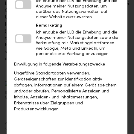
Ich erlaube der LLB die Erhebung und die
bieten sich aktuell jedoch Einstiegsgelegenheiten. Bei
Analyse meiner Nutzungsdaten, um
Gesundheitsdienstleistern (unter anderem
darüber das Nutzungsverhalten auf
UnitedHealth, CVS Health), Spitalbetreibern (HCA
dieser Website auszuwerten
Healthcare) und Medizinaltechnologiefirmen
Remarketing
(Johnson & Johnson, Medtronic) würden wir
Ich erlaube der LLB die Erhebung und die
angesichts des robusten Geschäftsgangs die
Analyse meiner Nutzungsdaten sowie die
Verknüpfung mit Marketingplattformen
Positionen erhöhen, bei Pharma- und Biotechwerten
wie Google, Meta und LinkedIn, um
sind wir noch zurückhaltend. Selektiv als Ergänzung
personalisierte Werbung anzuzeigen.
empfehlen wir BioMarin Pharmaceutical.
Einwilligung in folgende Verarbeitungszwecke
Ungefähre Standortdaten verwenden.
Geräteeigenschaften zur Identifikation aktiv
abfragen. Informationen auf einem Gerät speichern
und/oder abrufen. Personalisierte Anzeigen und
Simon Öhri, Fondsmanager LLB Aktien Nordamerika (USD), LLB Asset
Inhalte, Anzeigen- und Inhaltsmessungen,
Management AG, Vaduz
Erkenntnisse über Zielgruppen und
Produktentwicklungen.
Asset Management
Berichte
Märkte