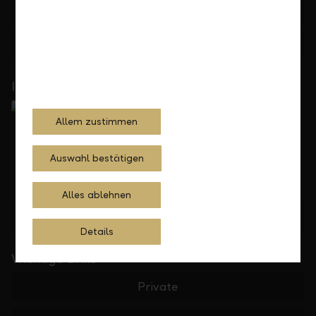
+423 236 88 11
Feedback
Anfrage
In Ihrer Nähe
Allem zustimmen
Auswahl bestätigen
Alles ablehnen
Standorte finden
Details
Wichtige Links
Private