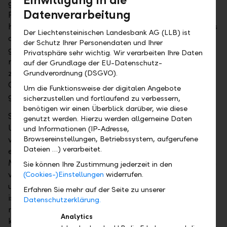
gelitten, gefolgt von den Biotech- und
Datenverarbeitung
Pharmawerten. Die Medizinaltechnologiefirmen
hatten die geringsten Rückgänge zu verzeichnen. Aus
Der Liechtensteinischen Landesbank AG (LLB) ist
operativer Sicht können bei den Unternehmen keine
der Schutz Ihrer Personendaten und Ihrer
grossen Fehltritte festgestellt werden – die
Privatsphäre sehr wichtig. Wir verarbeiten Ihre Daten
rapportierten Zahlen fürs erste Quartal waren
auf der Grundlage der EU-Datenschutz-
zufriedenstellend. Die Anleger haben die
Grundverordnung (DSGVO).
Gesundheitstitel einzig aus Angst vor einer
Um die Funktionsweise der digitalen Angebote
grundlegenden Änderung bei Medicare abgestossen.
sicherzustellen und fortlaufend zu verbessern,
benötigen wir einen Überblick darüber, wie diese
So zeigen erste Umfragen deutlich mehr
genutzt werden. Hierzu werden allgemeine Daten
Unterstützung für den "Medicare For All"-Vorschlag
und Informationen (IP-Adresse,
von Bernie Sanders, der die staatliche Einheitskasse
Browsereinstellungen, Betriebssystem, aufgerufene
Dateien …) verarbeitet.
einführen möchte. Die Hürde im Senat dürfte unserer
Meinung nach dafür aber zu hoch sein. Zudem wären
Sie können Ihre Zustimmung jederzeit in den
viele Krankenhäuser durch die Umstellung defizitär
(Cookies-)Einstellungen
widerrufen.
und müssten schliessen. In den kommenden Wochen
Erfahren Sie mehr auf der Seite zu unserer
ist weiterhin mit einer erhöhten Volatilität zu
Datenschutzerklärung.
rechnen. Eine Höherbewertung der Aktien ist
Analytics
kurzfristig limitiert. Auf mittlere und längere Frist