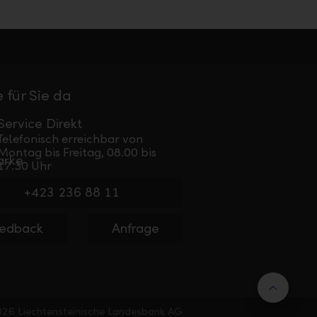
 für Sie da
Service Direkt
Telefonisch erreichbar von
Montag bis Freitag, 08.00 bis
17.30 Uhr
+423 236 88 11
edback
Anfrage
Nach 
26 Liechtensteinische Landesbank AG