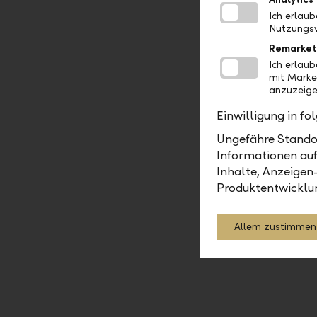
setzt mit 
Ich erlau
Nutzungsv
und hat di
Die Aktien
Remarket
Ich erlau
Bewertung 
mit Marke
anzuzeige
Einwilligung in f
Ungefähre Standor
Informationen auf
Inhalte, Anzeigen
Asset M
Produktentwicklu
Allem zustimmen