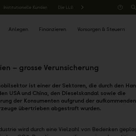
Institutionelle Kunden
Die LLB
S
Hilfe
Anlegen
Finanzieren
Vorsorgen & Steuern
ien – grosse Verunsicherung
bilsektor ist einer der Sektoren, die durch den Han
en USA und China, den Dieselskandal sowie die
erung der Konsumenten aufgrund der aufkommenden
rzeuge übertrieben abgestraft wurden.
dustrie wird durch eine Vielzahl von Bedenken gepla