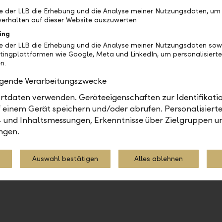
einem grossen Investitionsprogramm auf die Elektromo
be der LLB die Erhebung und die Analyse meiner Nutzungsdaten, um
erhalten auf dieser Website auszuwerten
e Skaleneffekte sowie den Cashflow, um dieses Risiko
 der beiden Autobauer weisen dabei eine sehr moder
ing
be der LLB die Erhebung und die Analyse meiner Nutzungsdaten sow
auf.
tingplattformen wie Google, Meta und LinkedIn, um personalisiert
n.
olgende Verarbeitungszwecke
tdaten verwenden. Geräteeigenschaften zur Identifikatio
 einem Gerät speichern und/oder abrufen. Personalisiert
- und Inhaltsmessungen, Erkenntnisse über Zielgruppen u
anagement
Berichte
Märkte
ngen.
Auswahl bestätigen
Alles ablehnen
Teilen
Drucken