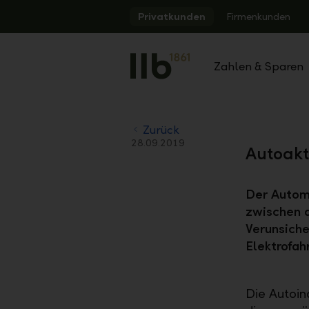
Alerts.Headline
Privatkunden
Firmenkunden
Zahlen & Sparen
Zurück
28.09.2019
Autoakt
Der Automo
zwischen d
Verunsich
Elektrofah
Die Autoin