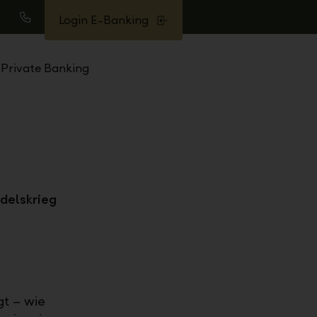
Login E-Banking
uche
Anrufen
Private Banking
delskrieg
gt – wie