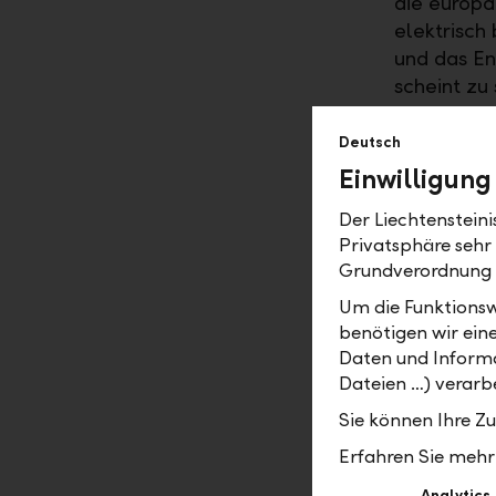
die europä
elektrisch
und das En
scheint zu
entwickelt
ramponier
Deutsch
sind die B
Einwilligung
Es scheint
Der Liechtenstein
Von den M
Privatsphäre sehr
milliardens
Grundverordnung
Oft kommt 
Um die Funktionsw
Quersubven
benötigen wir ein
Europa war
Daten und Informa
Ladeinfras
Dateien …) verarbe
Ländern bi
Sie können Ihre Z
verhelfen.
Erfahren Sie mehr 
Carlos Tav
beeindruck
Analytics