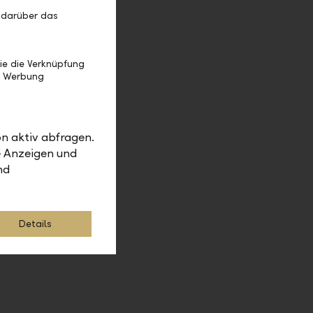
bilität
 darüber das
 zu tragen.
ate
ie die Verknüpfung
e Werbung
n aktiv abfragen.
e Anzeigen und
nd
Details