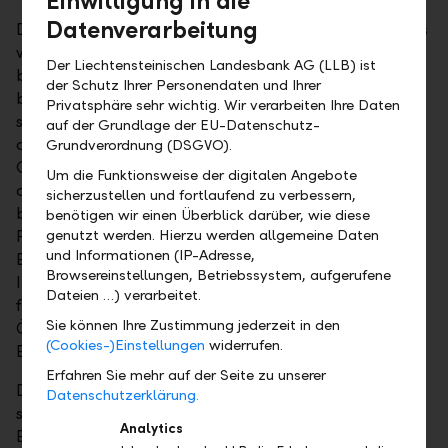
Einwilligung in die
Datenverarbeitung
Die Frage nach der Nachhaltigkeit der aktuellen BEIs
wird die weiteren Aussichten für die Linker
Der Liechtensteinischen Landesbank AG (LLB) ist
bestimmen. Die Zuversicht der Marktteilnehmer
der Schutz Ihrer Personendaten und Ihrer
bezüglich eines noch stärkeren Preisauftriebs kann
Privatsphäre sehr wichtig. Wir verarbeiten Ihre Daten
sich nicht auf die tatsächliche Inflation abstützen,
auf der Grundlage der EU-Datenschutz-
denn deren Schwung hat nachgelassen. Auch die
Grundverordnung (DSGVO).
Gesamtinflation (HICPexT) für den Euroraum, die
Um die Funktionsweise der digitalen Angebote
auch die Rohstoff- und Lebensmittelpreise
sicherzustellen und fortlaufend zu verbessern,
berücksichtigt, ist im Jahresverlauf von 1.5 auf 1.1
benötigen wir einen Überblick darüber, wie diese
Prozent gefallen. Der HICPexT ist für die meisten
genutzt werden. Hierzu werden allgemeine Daten
und Informationen (IP-Adresse,
EUR-Linker der Basisindex für die Berechnung des
Browsereinstellungen, Betriebssystem, aufgerufene
Inflationsausgleichs. Die entscheidenden Argumente
Dateien …) verarbeitet.
für den Anstieg der BEIs sind der Aufwärtstrend der
Sie können Ihre Zustimmung jederzeit in den
Ölpreise und der kräftige Konjunkturverlauf in der
(Cookies-)Einstellungen
widerrufen.
Eurozone.
Erfahren Sie mehr auf der Seite zu unserer
Die Teuerung dürfte sich bis Mitte des Jahres noch
Datenschutzerklärung.
seitwärts bewegen. Der Preisauftrieb innerhalb der
Analytics
Eurozone wird durch die Eurostärke gebremst, da