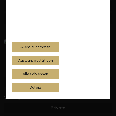
+423 236 88 11
Feedback
Anfrage
In Ihrer Nähe
Allem zustimmen
Auswahl bestätigen
Alles ablehnen
Standorte finden
Details
Wichtige Links
Private