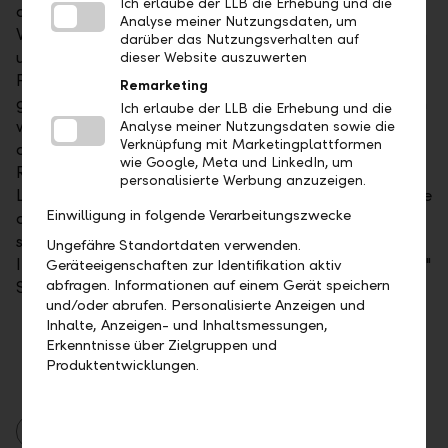
Ich erlaube der LLB die Erhebung und die
diese die Importpreise drückt. Das
Analyse meiner Nutzungsdaten, um
Wirtschaftswachstum hat jedoch an Fahrt gewonnen
darüber das Nutzungsverhalten auf
und die Arbeitslosenraten fallen, was anziehende
dieser Website auszuwerten
Preise nahelegt. Der Lohndruck ist aber noch zu
Remarketing
gering, als dass von dieser Seite Auftrieb zu erwarten
Ich erlaube der LLB die Erhebung und die
wäre. Bei höheren Rohstoffpreisen wird sich ab Mitte
Analyse meiner Nutzungsdaten sowie die
Verknüpfung mit Marketingplattformen
des Jahres der Basiseffekt wieder in die andere
wie Google, Meta und LinkedIn, um
Richtung auswirken. Damit die relative Stärke der
personalisierte Werbung anzuzeigen.
Linker fortdauern kann, muss ein Anstieg der Kernrate
Einwilligung in folgende Verarbeitungszwecke
die BEIs nachträglich rechtfertigen. Die Chancen
stehen gut, dass die Zeit enttäuschender
Ungefähre Standortdaten verwenden.
Inflationsdaten vorbei ist und bald auf der "positiven"
Geräteeigenschaften zur Identifikation aktiv
abfragen. Informationen auf einem Gerät speichern
Seite überraschen könnten.
und/oder abrufen. Personalisierte Anzeigen und
Inhalte, Anzeigen- und Inhaltsmessungen,
Erkenntnisse über Zielgruppen und
Produktentwicklungen.
Asset Management
Berichte
Märkte