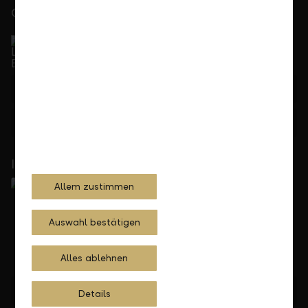
Gerne für Sie da
Service Direkt
Telefonisch erreichbar von Montag bis Freitag, 08.00
bis 17.30 Uhr
+423 236 88 11
Feedback
Anfrage
In Ihrer Nähe
Allem zustimmen
Auswahl bestätigen
Alles ablehnen
Standorte finden
Details