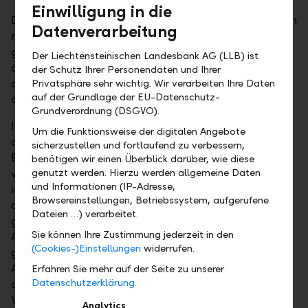
Einwilligung in die
Die wichtigste Stütze für steigende Ölpreise bildet ein
Datenverarbeitung
robustes globales Wirtschaftswachstum. Die LLB
geht von einem weiterhin freundlichen
Der Liechtensteinischen Landesbank AG (LLB) ist
ökonomischen Umfeld aus und sieht deswegen die
der Schutz Ihrer Personendaten und Ihrer
aktuelle Preisentwicklung bei Rohstoffen aufgrund
Privatsphäre sehr wichtig. Wir verarbeiten Ihre Daten
auf der Grundlage der EU-Datenschutz-
der Nachfrage gut unterstützt.
Grundverordnung (DSGVO).
Interessante Anlagemöglichkeiten ergeben sich
Um die Funktionsweise der digitalen Angebote
derzeit speziell bei US-Firmen, die sich auf die
sicherzustellen und fortlaufend zu verbessern,
Erschliessung von Ölvorkommen und die Förderung
benötigen wir einen Überblick darüber, wie diese
von Rohöl konzentrieren. Diese Unternehmen haben
genutzt werden. Hierzu werden allgemeine Daten
und Informationen (IP-Adresse,
in den vergangenen mageren Jahren ihre Kosten
Browsereinstellungen, Betriebssystem, aufgerufene
drastisch zurückgefahren und damit deutlich
Dateien …) verarbeitet.
gespart. Neue Projekte wurden beiseitegelegt, dem
Sie können Ihre Zustimmung jederzeit in den
Aktionär wurde hingegen verstärkt Aufmerksamkeit
(Cookies-)Einstellungen
widerrufen.
geschenkt: Höhere Dividenden sowie
Aktienrückkaufprogramme machen die Valoren
Erfahren Sie mehr auf der Seite zu unserer
Datenschutzerklärung.
dieser Unternehmen nun noch attraktiver.
Weitere Faktoren, die für diesen Sektor sprechen, sind
Analytics