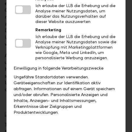
einerseits die geopolitischen Spannungen im Nahen
Ich erlaube der LLB die Erhebung und die
Osten, welche die Versorgungsstabilität der Region
Analyse meiner Nutzungsdaten, um
negativ beeinflussen dürften; andererseits die
darüber das Nutzungsverhalten auf
dieser Website auszuwerten
zahlreichen Ankündigungen des US-Präsidenten
Donald Trump, die wirtschaftliche Positionierung der
Remarketing
USA stärker binnenwirtschaftlich ausrichten zu
Ich erlaube der LLB die Erhebung und die
Analyse meiner Nutzungsdaten sowie die
wollen.
Verknüpfung mit Marketingplattformen
wie Google, Meta und LinkedIn, um
Aufgrund der jüngst deutlich angestiegenen Zinsen
personalisierte Werbung anzuzeigen.
und der im kapitalintensiven Sektor traditionell
Einwilligung in folgende Verarbeitungszwecke
hohen Fremdkapitalaufnahme rät die LLB zu
selektiver Titelwahl. Präferiert bleiben
Ungefähre Standortdaten verwenden.
Unternehmen, die über eine solide Bilanz und hohe
Geräteeigenschaften zur Identifikation aktiv
abfragen. Informationen auf einem Gerät speichern
operative Cashflows verfügen.
und/oder abrufen. Personalisierte Anzeigen und
Inhalte, Anzeigen- und Inhaltsmessungen,
Erkenntnisse über Zielgruppen und
Produktentwicklungen.
Timo Gruber, Senior Portfoliomanager, LLB Asset
Management AG, Vaduz