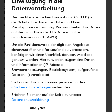
Einwilligung in die
kann. In der Berichtssaison für das letzte Quartal
2017 gaben die rapportierenden Unternehmen eine
Datenverarbeitung
Einschätzung in Bezug auf die Entlastung bei den
Der Liechtensteinischen Landesbank AG (LLB) ist
Unternehmenssteuern: Erwartet wird eine Reduktion
der Schutz Ihrer Personendaten und Ihrer
der bezahlten Steuern um ca. minus 20 Prozent und
Privatsphäre sehr wichtig. Wir verarbeiten Ihre Daten
damit einhergehend ein positiver Einfluss auf die
auf der Grundlage der EU-Datenschutz-
Gewinnschätzungen von ungefähr plus 10 Prozent.
Grundverordnung (DSGVO).
Um die Funktionsweise der digitalen Angebote
Einzig einige technische Signale haben sich aufgrund
sicherzustellen und fortlaufend zu verbessern,
der jüngsten Beschleunigung der Kursbewegung nach
benötigen wir einen Überblick darüber, wie diese
oben eingetrübt. Das Sentiment im Markt ist positiv,
genutzt werden. Hierzu werden allgemeine Daten
jedoch nicht euphorisch. Die Bewertungssituation ist
und Informationen (IP-Adresse,
erhöht, aber nicht extrem. Wirken die
Browsereinstellungen, Betriebssystem, aufgerufene
Steuererleichterungen wie von den Analysten
Dateien …) verarbeitet.
prognostiziert, werden höhere Gewinne die
Sie können Ihre Zustimmung jederzeit in den
Bewertungen wieder normalisieren.
(Cookies-)Einstellungen
widerrufen.
Erfahren Sie mehr auf der Seite zu unserer
Dennoch bleibt zu bedenken, dass im aktuellen
Datenschutzerklärung.
Umfeld die Volatilität der Aktienpreise auf einem
Mehrjahrestiefststand angelangt ist. Auch passt die
Analytics