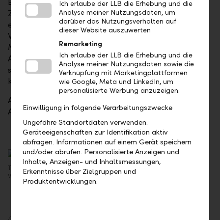
Entwicklung des US-Dollars nicht zu den
Ich erlaube der LLB die Erhebung und die
Zinserhöhungen der US-Notenbank. Sollte sich hier
Analyse meiner Nutzungsdaten, um
darüber das Nutzungsverhalten auf
eine Wende abzeichnen, würde eine stärkere US-
dieser Website auszuwerten
Währung für exportorientierte Unternehmen eine
Remarketing
Margenbelastung bedeuten. Der faktisch geräumte
Ich erlaube der LLB die Erhebung und die
Arbeitsmarkt könnte ebenfalls die Margen belasten,
Analyse meiner Nutzungsdaten sowie die
sollten Arbeitnehmer höhere Löhne durchsetzen
Verknüpfung mit Marketingplattformen
können.
wie Google, Meta und LinkedIn, um
personalisierte Werbung anzuzeigen.
Aufgrund dieser Einschätzung sind wir im US-
Einwilligung in folgende Verarbeitungszwecke
Aktienmarkt aktuell vorsichtig engagiert.
Ungefähre Standortdaten verwenden.
Geräteeigenschaften zur Identifikation aktiv
abfragen. Informationen auf einem Gerät speichern
und/oder abrufen. Personalisierte Anzeigen und
Inhalte, Anzeigen- und Inhaltsmessungen,
Timo Gruber, Senior Portfoliomanager, LLB Asset Management AG,
Erkenntnisse über Zielgruppen und
Vaduz
Produktentwicklungen.