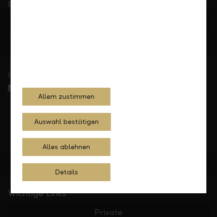
bis 17.30 Uhr
+423 236 88 11
Feedback
Anfrage
In Ihrer Nähe
Allem zustimmen
Auswahl bestätigen
Alles ablehnen
Standorte finden
Details
Wichtige Links
Private