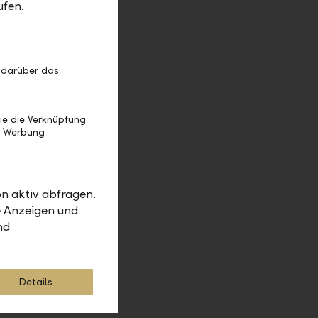
con als
ufen.
er
 darüber das
ie die Verknüpfung
nt AG, Vaduz
e Werbung
n aktiv abfragen.
e Anzeigen und
nd
Details