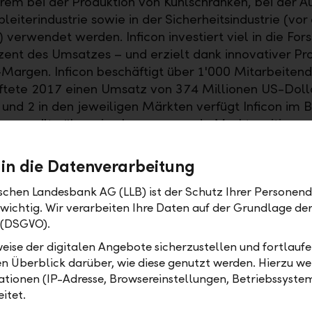
rem bei der Produktion von Kühlschränken, bei der A
bleiterindustrie sowie in der Sicherheitsindustrie (vo
) verwendet werden. Inficon investiert viel in die For
zent des Umsatzes – und erzielt dank innovativer Pr
Margen. Inficon beschäftigt über 1'000 Mitarbeiten
ftete 2017 einen Umsatz von 374 Millionen US-Dolla
nd 2 in den jeweiligen Märkten verfügt Inficon im B
sgeräte über eine hervorragende Marktposition mi
ozent Marktanteil. Das zeigt sich auch in konstant zw
f das investierte Kapital (ROIC). Inficon hat in den l
 in die Datenverarbeitung
n stets hohe Free-Cashflows erzielt. Davon profitiert
ischen Landesbank AG (LLB) ist der Schutz Ihrer Personend
nk einer attraktiven Dividendenpolitik direkt. Aktuell
 wichtig. Wir verarbeiten Ihre Daten auf der Grundlage d
ndenrendite über 4 Prozent. Die Bilanz von Inficon is
 (DSGVO).
alanteil von über 70 Prozent äusserst solid. Für zusät
nnten in nächster Zeit neue Produkte in den Märkte
eise der digitalen Angebote sicherzustellen und fortlaufe
elverpackung und Gasleitungen sorgen. Auch die Pr
en Überblick darüber, wie diese genutzt werden. Hierzu w
tionen (IP-Adresse, Browsereinstellungen, Betriebssyste
ien für elektrische Autos erfolgt grösstenteils unter 
itet.
 für Inficon ein weiterer Markt mit erheblichem