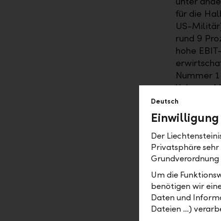
unter ande
für die Hal
US-Militär
rund 9 Pro
hohe EBIT-
erwirtscha
Nummer 1 u
Vakuum-Mes
über 50 Pr
Deutsch
Renditen au
Einwilligung
zehn Jahre
Der Liechtenstein
Aktionär da
Privatsphäre sehr
die Divide
Grundverordnung
Eigenkapit
Dynamik kö
Um die Funktionsw
Lebensmitt
benötigen wir ein
Daten und Informa
von Batter
Dateien …) verarbe
womit sich