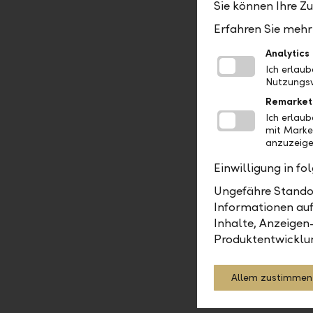
Wachstumsp
Sie können Ihre Z
sehr solide
Erfahren Sie mehr 
Dividende.
Analytics
Ich erlau
Nutzungsv
Remarket
Ich erlau
Thomas Kühne
mit Marke
anzuzeige
Einwilligung in f
Ungefähre Standor
Asset M
Informationen auf
Inhalte, Anzeigen
Produktentwicklu
Allem zustimmen