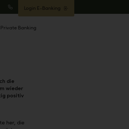
Login E-Banking
uche
Anrufen
Private Banking
ch die
sam wieder
ig positiv
e her, die