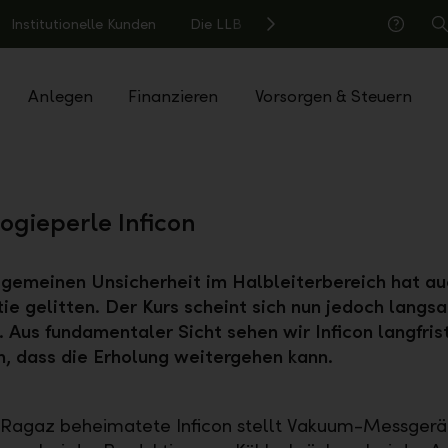
Institutionelle Kunden
Die LLB
S
Hilfe
Anlegen
Finanzieren
Vorsorgen & Steuern
ogieperle Inficon
lgemeinen Unsicherheit im Halbleiterbereich hat au
tie gelitten. Der Kurs scheint sich nun jedoch lang
. Aus fundamentaler Sicht sehen wir Inficon langfrist
, dass die Erholung weitergehen kann.
 Ragaz beheimatete Inficon stellt Vakuum-Messgerät