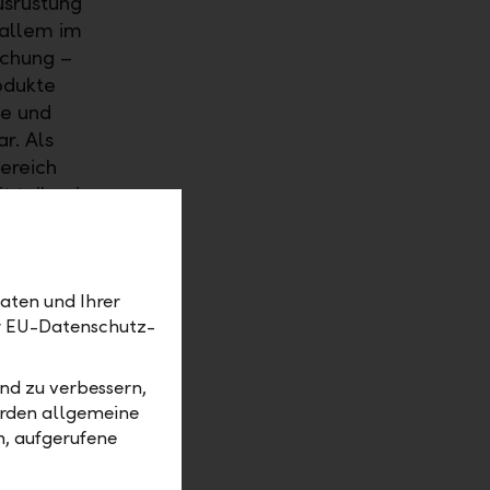
usrüstung
r allem im
schung –
odukte
de und
r. Als
ereich
t teilweise
eistelligen
etzten
 der
aten und Ihrer
 beträgt
er EU-Datenschutz-
t mit einem
zliche
n
nd zu verbessern,
oduktion
erden allgemeine
m, aufgerufene
Vakuum,