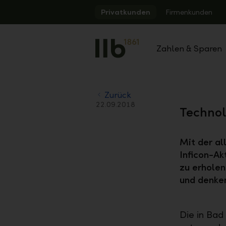
Alerts.Headline
Privatkunden
Firmenkunden
Zahlen & Sparen
Zurück
22.09.2018
Technol
Mit der al
Inficon-Ak
zu erholen
und denken
Die in Bad