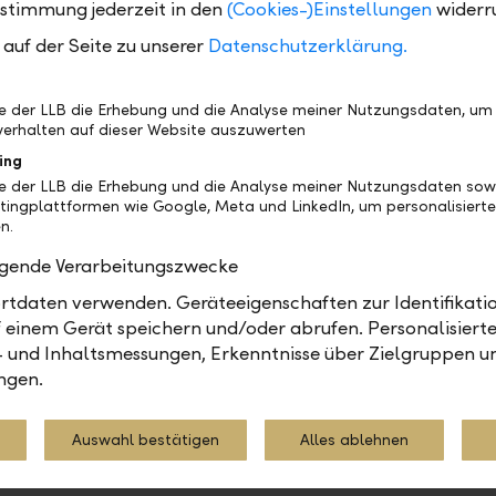
otenzial eröffnet hat. Insgesamt überzeugt uns Infi
ustimmung jederzeit in den
(Cookies-)Einstellungen
widerr
r Nischenplayer mit hoher Profitabilität und attraktiv
auf der Seite zu unserer
Datenschutzerklärung.
be der LLB die Erhebung und die Analyse meiner Nutzungsdaten, um
erhalten auf dieser Website auszuwerten
ing
be der LLB die Erhebung und die Analyse meiner Nutzungsdaten sow
, Fondsmanager LLB Aktien Schweiz (CHF), LLB Asset Manageme
tingplattformen wie Google, Meta und LinkedIn, um personalisiert
n.
olgende Verarbeitungszwecke
tdaten verwenden. Geräteeigenschaften zur Identifikatio
anagement
Berichte
Märkte
 einem Gerät speichern und/oder abrufen. Personalisiert
- und Inhaltsmessungen, Erkenntnisse über Zielgruppen u
ngen.
Teilen
Drucken
Auswahl bestätigen
Alles ablehnen