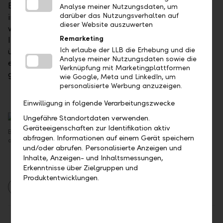
Bubble-Index für die Schweiz steht dieser Markt
Analyse meiner Nutzungsdaten, um
darüber das Nutzungsverhalten auf
immer noch auf Boom. Das ist eigentlich ein gutes,
dieser Website auszuwerten
wenn auch risikoreicheres Szenario für die Schweizer
Remarketing
Immobilienfonds. Allerdings zeigen die historisch
Ich erlaube der LLB die Erhebung und die
überdurchschnittlichen Agios, dass viel Positives
Analyse meiner Nutzungsdaten sowie die
eskomptiert ist. In der LLB-Anlagepolitik sind
Verknüpfung mit Marketingplattformen
globale Immobilienaktien neutral gewichtet.
wie Google, Meta und LinkedIn, um
personalisierte Werbung anzuzeigen.
Einwilligung in folgende Verarbeitungszwecke
Ungefähre Standortdaten verwenden.
Geräteeigenschaften zur Identifikation aktiv
Bernhard Schmitt, Leiter Equity &amp; Multi Manager Management in
abfragen. Informationen auf einem Gerät speichern
der LLB Asset Management AG
und/oder abrufen. Personalisierte Anzeigen und
Inhalte, Anzeigen- und Inhaltsmessungen,
Erkenntnisse über Zielgruppen und
Produktentwicklungen.
Asset Management
Berichte
Märkte
Teilen
Drucken