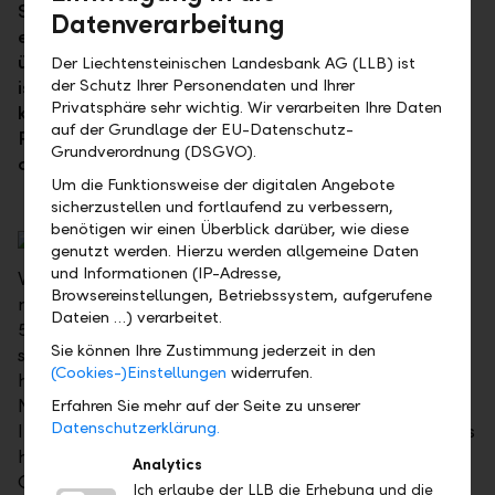
Schweizer Immobilienwerte. Bei diesen Valoren von
Datenverarbeitung
einer Krisenphase zu reden, scheint doch eher
übertrieben. Der Kursrückgang um das Jahr 2008
Der Liechtensteinischen Landesbank AG (LLB) ist
der Schutz Ihrer Personendaten und Ihrer
ist kaum zu erkennen. Dieses Marktsegment ist ein
Privatsphäre sehr wichtig. Wir verarbeiten Ihre Daten
klarer Gewinner der Finanzkrise, wurde es doch als
auf der Grundlage der EU-Datenschutz-
Prototyp einer "Sicherer-Hafen-Anlage"
Grundverordnung (DSGVO).
angesehen.
Um die Funktionsweise der digitalen Angebote
sicherzustellen und fortlaufend zu verbessern,
benötigen wir einen Überblick darüber, wie diese
genutzt werden. Hierzu werden allgemeine Daten
und Informationen (IP-Adresse,
Wie steht es um die Immobilienaktien zehn Jahre
Browsereinstellungen, Betriebssystem, aufgerufene
nach Beginn der Finanzkrise? Die US-Werte, die etwa
Dateien …) verarbeitet.
50 Prozent des gesamten Marktes repräsentieren,
Sie können Ihre Zustimmung jederzeit in den
sind markant solider finanziert als davor. Viele Titel
(Cookies-)Einstellungen
widerrufen.
haben ein erfreuliches Investment Grade Rating.
Neben der Kapitalstruktur zeichnet viele
Erfahren Sie mehr auf der Seite zu unserer
Datenschutzerklärung.
Immobilienwerte auch eine operative Stärke aus, das
heisst tiefe Leerstandsraten und ein gutes
Analytics
Gewinnwachstum. Gemessen am UBS-Immobilien-
Ich erlaube der LLB die Erhebung und die