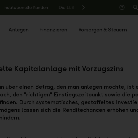
Institutionelle Kunden
Die LLB
S
Hilfe
Anlegen
Finanzieren
Vorsorgen & Steuern
elte Kapitalanlage mit Vorzugszins
n über einen Betrag, den man anlegen möchte, ist e
ach, den "richtigen" Einstiegszeitpunkt sowie die 
finden. Durch systematisches, gestaffeltes Investie
mögens lassen sich die Renditechancen erhöhen un
mindern.