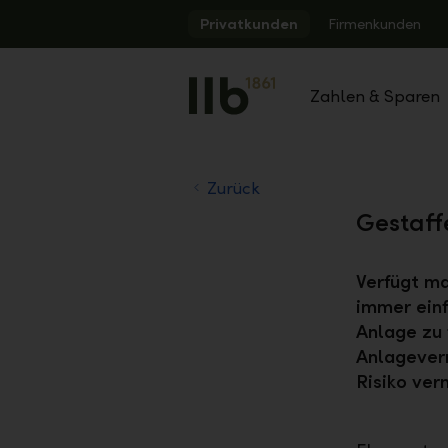
Alerts.Headline
Privatkunden
Firmenkunden
Zahlen & Sparen
Zurück
Gestaff
Verfügt ma
immer einf
Anlage zu 
Anlagever
Risiko ver