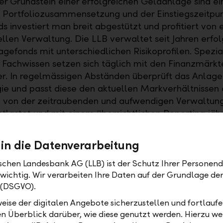
r Grundstein einer erfolgreichen Geldanlage sind ei
e Portfoliozusammensetzung und der Einstiegszeitpun
s investiert man breit abgestützt und profitiert von e
ellen Verwaltung. Die LLB verwaltet seit Jahren erfol
agefonds mit unterschiedlichen Risikoprofilen. Spezia
 Fachwissen setzen sich täglich mit den Finanzmärkt
r. In regelmässigen Abständen überprüft das Anla
gie und passt diese den aktuellen Markverhältnissen 
 von der zeitraubenden und aufwendigen Verwaltung
tlastet und mit einem übersichtlichen Reporting jähr
klung seiner Vermögenswerte informiert.
 in die Datenverarbeitung
geplan als Lösung
ischen Landesbank AG (LLB) ist der Schutz Ihrer Personend
rheiten und Risiken zu mindern, ist die gestaffelte
 wichtig. Wir verarbeiten Ihre Daten auf der Grundlage d
age von grossem Vorteil. Die systematische Investitio
 (DSGVO).
s ermöglicht es, bei fallenden Kursen mehr Anteile 
eise der digitalen Angebote sicherzustellen und fortlaufe
eigenden. Dank diesem antizyklischen Ansatz profitier
en Überblick darüber, wie diese genutzt werden. Hierzu w
e vom Durchschnittskosten-Effekt, also von niedrig