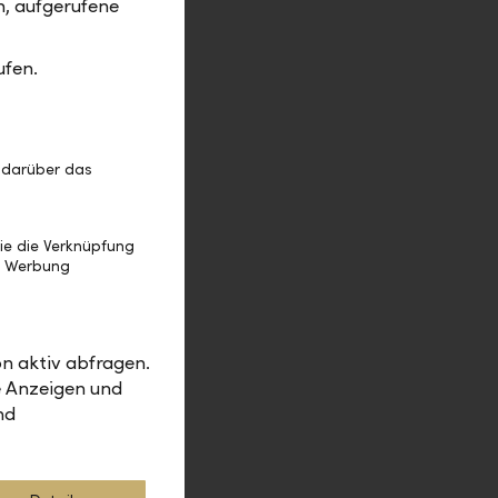
m, aufgerufene
 die Gefahr
ageplan
ufen.
nce und
 10'000
izont
rheit wird
 darüber das
onsdauer
e zwölf
ige
ie die Verknüpfung
e Werbung
. Die
n aktiv abfragen.
e Anzeigen und
nd