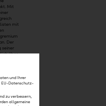
ne
kt. Mit
iner
greich
listen mit
en
gegremium
an. Der
 seiner
lich über
aten und Ihrer
er EU-Datenschutz-
n in
zu kaufen
nd zu verbessern,
t der
erden allgemeine
eren