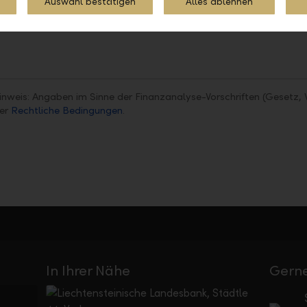
Auswahl bestätigen
Alles ablehnen
Teilen
Drucken
inweis: Angaben im Sinne der Finanzanalyse-Vorschriften (Gesetz, 
ter
Rechtliche Bedingungen
.
In Ihrer Nähe
Gerne