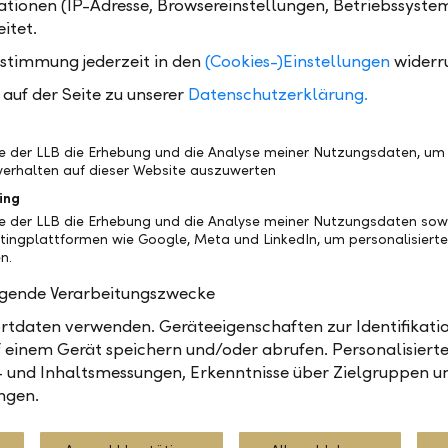
tionen (IP-Adresse, Browsereinstellungen, Betriebssyste
tlichen Einstiegspreisen. Gleichzeitig verringert sich
itet.
fs im ungünstigsten Moment» markant. Der LLB Anl
ustimmung jederzeit in den
(Cookies-)Einstellungen
widerr
e grosse Fondspalette mit ausgezeichneter Performa
ten. Kunden können bereits mit einem Betrag ab CHF
auf der Seite zu unserer
Datenschutzerklärung.
. Als Anleger mit mittel- bis langfristigem Anlagehor
h attraktive Renditechancen. Als zusätzliche Besonde
be der LLB die Erhebung und die Analyse meiner Nutzungsdaten, um
e Investitionskapital während der gesamten Investiti
erhalten auf dieser Website auszuwerten
lichen ein Prozent verzinst (Mindestinvestitionsphas
ing
o wird es möglich, den Grundstein für eine nachhalt
be der LLB die Erhebung und die Analyse meiner Nutzungsdaten sow
tingplattformen wie Google, Meta und LinkedIn, um personalisiert
ildung zu legen und vom Vorzugszins zu profitieren
n.
für den LLB Anlageplan läuft bis zum 30. April 2017.
olgende Verarbeitungszwecke
tdaten verwenden. Geräteeigenschaften zur Identifikatio
 einem Gerät speichern und/oder abrufen. Personalisiert
- und Inhaltsmessungen, Erkenntnisse über Zielgruppen u
Privatkunden
ngen.