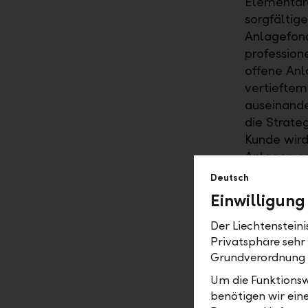
Elementare
sorgfältig
Anlagefond
profession
offene Anl
vertieftem
auseinande
die Strate
Kunde wird
Anlagen en
die Entwic
Deutsch
Einwilligung
Der Anla
Der Liechtenstein
Um Unsiche
Privatsphäre sehr
Kapitalanl
Grundverordnung
Anlagefond
Um die Funktionsw
als bei st
benötigen wir ein
Anlagekund