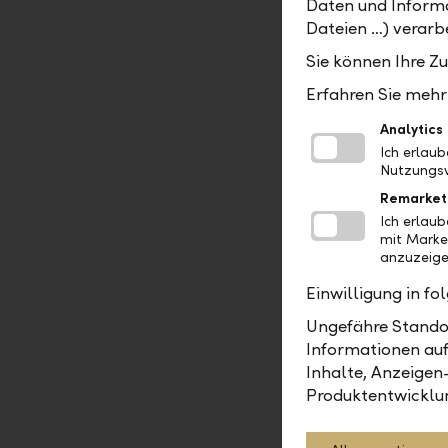
Daten und Informa
durchschnit
Dateien …) verarbe
eines «Kau
Sie können Ihre Z
bietet ein
tiefen Kos
Erfahren Sie mehr 
profitieren
Analytics
bieten sic
Ich erlau
das liquid
Nutzungsv
mit vorzüg
Remarket
Monate). S
Ich erlau
mit Marke
Vermögensb
anzuzeige
Promotion 
Einwilligung in f
Ungefähre Standor
Informationen auf
Inhalte, Anzeigen
Berichte
Produktentwicklu