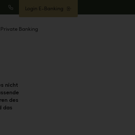
Login E-Banking
uche
Anrufen
Private Banking
s nicht
passende
ren des
d das